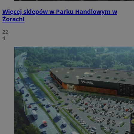
Więcej sklepów w Parku Handlowym w
Żorach!
22
4