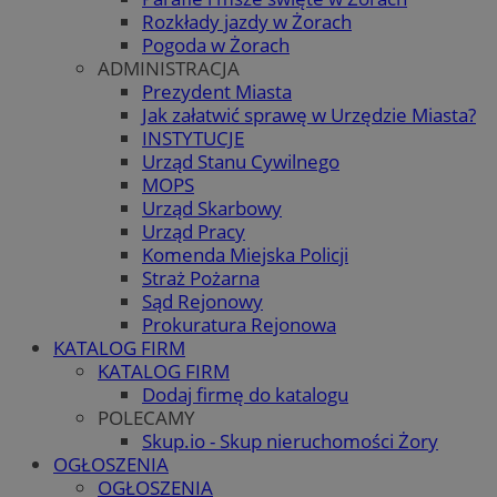
Rozkłady jazdy w Żorach
Pogoda w Żorach
ADMINISTRACJA
Prezydent Miasta
Jak załatwić sprawę w Urzędzie Miasta?
INSTYTUCJE
Urząd Stanu Cywilnego
MOPS
Urząd Skarbowy
Urząd Pracy
Komenda Miejska Policji
Straż Pożarna
Sąd Rejonowy
Prokuratura Rejonowa
KATALOG FIRM
KATALOG FIRM
Dodaj firmę do katalogu
POLECAMY
Skup.io - Skup nieruchomości Żory
OGŁOSZENIA
OGŁOSZENIA