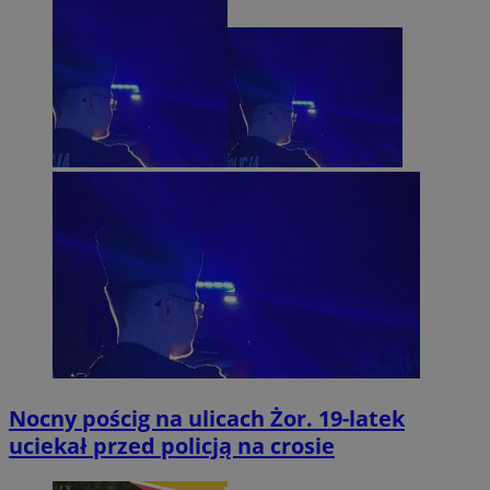
Nocny pościg na ulicach Żor. 19-latek
uciekał przed policją na crosie