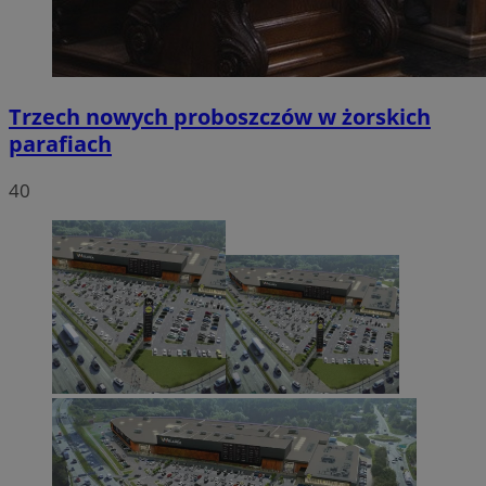
Trzech nowych proboszczów w żorskich
parafiach
40