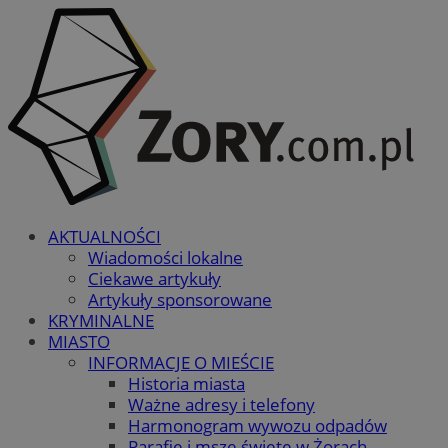
AKTUALNOŚCI
Wiadomości lokalne
Ciekawe artykuły
Artykuły sponsorowane
KRYMINALNE
MIASTO
INFORMACJE O MIEŚCIE
Historia miasta
Ważne adresy i telefony
Harmonogram wywozu odpadów
Parafie i msze święte w Żorach