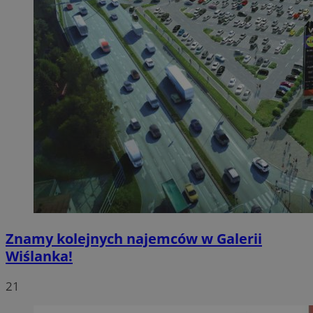
Znamy kolejnych najemców w Galerii
Wiślanka!
21