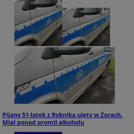
Pijany 51-latek z Rybnika ujęty w Żorach.
Miał ponad promil alkoholu