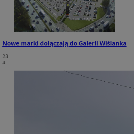
Nowe marki dołączają do Galerii Wiślanka
23
4