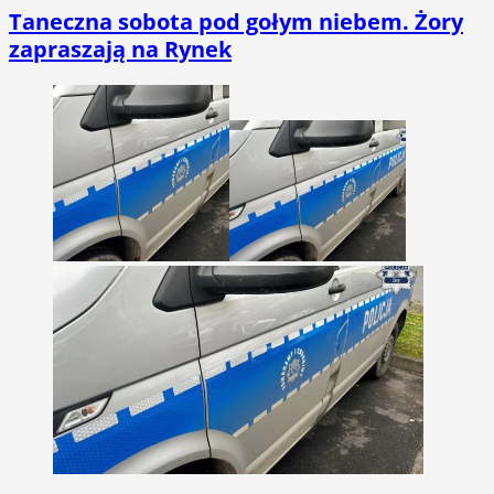
Taneczna sobota pod gołym niebem. Żory
zapraszają na Rynek