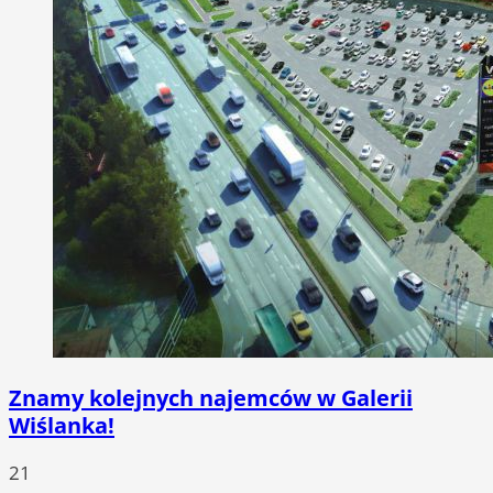
Znamy kolejnych najemców w Galerii
Wiślanka!
21