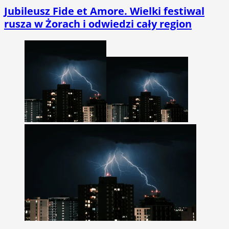
Jubileusz Fide et Amore. Wielki festiwal
rusza w Żorach i odwiedzi cały region