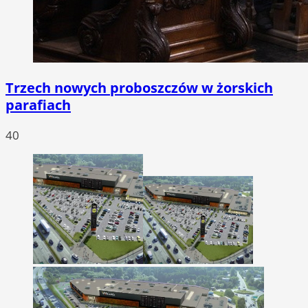
Trzech nowych proboszczów w żorskich
parafiach
40