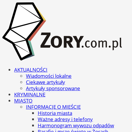
AKTUALNOŚCI
Wiadomości lokalne
Ciekawe artykuły
Artykuły sponsorowane
KRYMINALNE
MIASTO
INFORMACJE O MIEŚCIE
Historia miasta
Ważne adresy i telefony
Harmonogram wywozu odpadów
Parafie i msze święte w Żorach