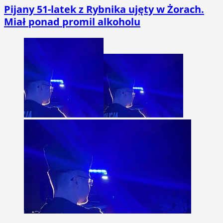
Pijany 51-latek z Rybnika ujęty w Żorach.
Miał ponad promil alkoholu