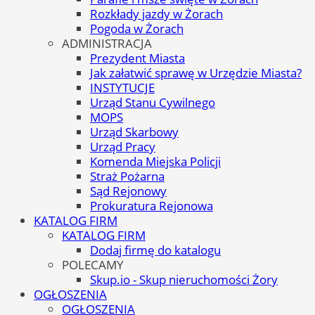
Rozkłady jazdy w Żorach
Pogoda w Żorach
ADMINISTRACJA
Prezydent Miasta
Jak załatwić sprawę w Urzędzie Miasta?
INSTYTUCJE
Urząd Stanu Cywilnego
MOPS
Urząd Skarbowy
Urząd Pracy
Komenda Miejska Policji
Straż Pożarna
Sąd Rejonowy
Prokuratura Rejonowa
KATALOG FIRM
KATALOG FIRM
Dodaj firmę do katalogu
POLECAMY
Skup.io - Skup nieruchomości Żory
OGŁOSZENIA
OGŁOSZENIA