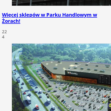
Więcej sklepów w Parku Handlowym w
Żorach!
22
4