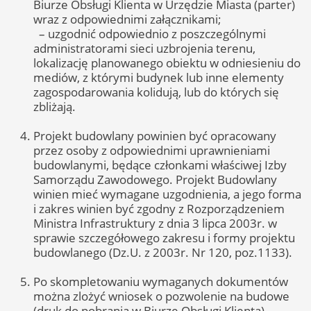
Biurze Obsługi Klienta w Urzędzie Miasta (parter)
wraz z odpowiednimi załącznikami;
– uzgodnić odpowiednio z poszczególnymi
administratorami sieci uzbrojenia terenu,
lokalizację planowanego obiektu w odniesieniu do
mediów, z którymi budynek lub inne elementy
zagospodarowania kolidują, lub do których się
zbliżają.
Projekt budowlany powinien być opracowany
przez osoby z odpowiednimi uprawnieniami
budowlanymi, będące członkami właściwej Izby
Samorządu Zawodowego. Projekt Budowlany
winien mieć wymagane uzgodnienia, a jego forma
i zakres winien być zgodny z Rozporządzeniem
Ministra Infrastruktury z dnia 3 lipca 2003r. w
sprawie szczegółowego zakresu i formy projektu
budowlanego (Dz.U. z 2003r. Nr 120, poz.1133).
Po skompletowaniu wymaganych dokumentów
można zlożyć wniosek o pozwolenie na budowe
(druk do pobrania w Biurze Obsługi Klienta).