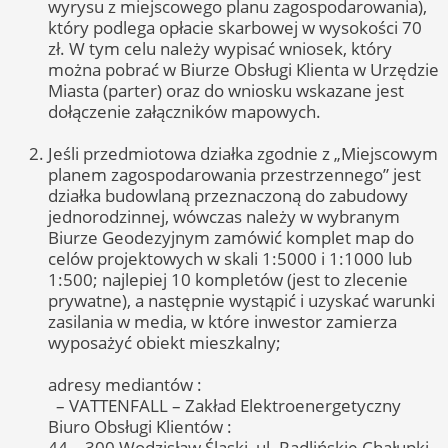
wyrysu z miejscowego planu zagospodarowania),
który podlega opłacie skarbowej w wysokości 70
zł. W tym celu należy wypisać wniosek, który
można pobrać w Biurze Obsługi Klienta w Urzędzie
Miasta (parter) oraz do wniosku wskazane jest
dołączenie załączników mapowych.
Jeśli przedmiotowa działka zgodnie z „Miejscowym
planem zagospodarowania przestrzennego” jest
działka budowlaną przeznaczoną do zabudowy
jednorodzinnej, wówczas należy w wybranym
Biurze Geodezyjnym zamówić komplet map do
celów projektowych w skali 1:5000 i 1:1000 lub
1:500; najlepiej 10 kompletów (jest to zlecenie
prywatne), a następnie wystąpić i uzyskać warunki
zasilania w media, w które inwestor zamierza
wyposażyć obiekt mieszkalny;
adresy mediantów :
– VATTENFALL – Zakład Elektroenergetyczny
Biuro Obsługi Klientów :
44 – 300 Wodzisław Śląski, ul. Radlińskie Chałupki