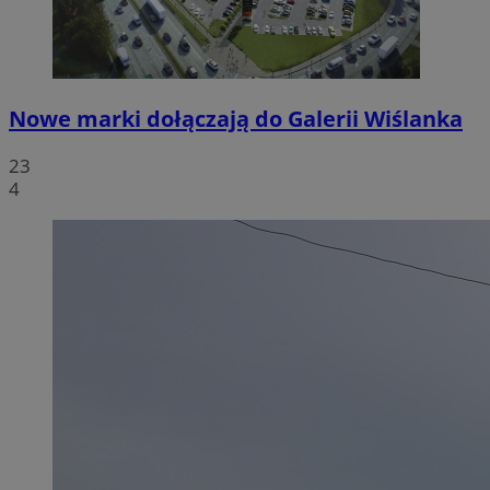
Nowe marki dołączają do Galerii Wiślanka
23
4