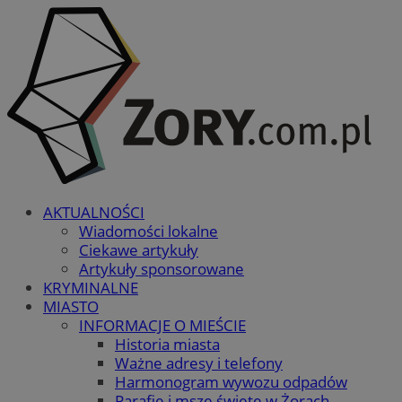
AKTUALNOŚCI
Wiadomości lokalne
Ciekawe artykuły
Artykuły sponsorowane
KRYMINALNE
MIASTO
INFORMACJE O MIEŚCIE
Historia miasta
Ważne adresy i telefony
Harmonogram wywozu odpadów
Parafie i msze święte w Żorach