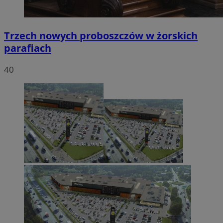
Trzech nowych proboszczów w żorskich
parafiach
40