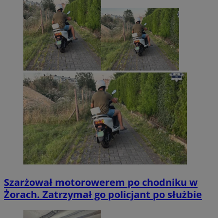
Szarżował motorowerem po chodniku w
Żorach. Zatrzymał go policjant po służbie