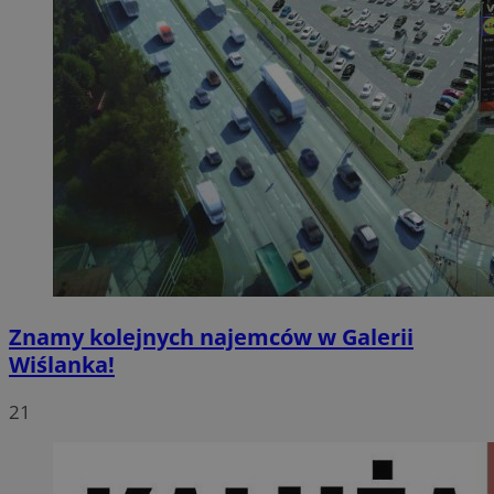
Znamy kolejnych najemców w Galerii
Wiślanka!
21