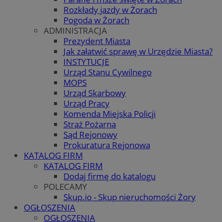
Rozkłady jazdy w Żorach
Pogoda w Żorach
ADMINISTRACJA
Prezydent Miasta
Jak załatwić sprawę w Urzędzie Miasta?
INSTYTUCJE
Urząd Stanu Cywilnego
MOPS
Urząd Skarbowy
Urząd Pracy
Komenda Miejska Policji
Straż Pożarna
Sąd Rejonowy
Prokuratura Rejonowa
KATALOG FIRM
KATALOG FIRM
Dodaj firmę do katalogu
POLECAMY
Skup.io - Skup nieruchomości Żory
OGŁOSZENIA
OGŁOSZENIA