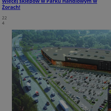
Więcej sklepów w Parku Handlowym w
Żorach!
22
4