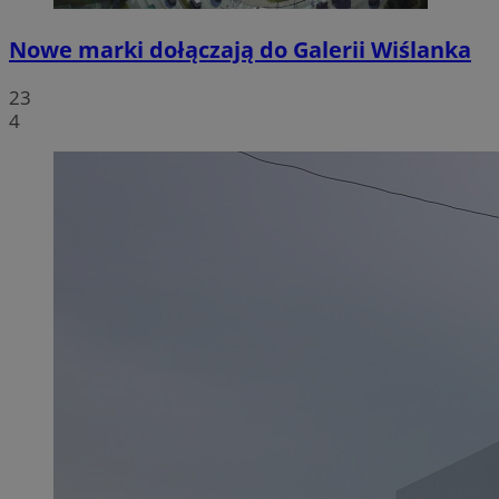
Nowe marki dołączają do Galerii Wiślanka
23
4