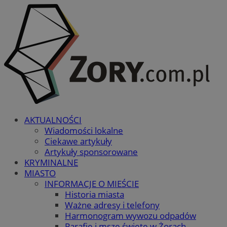
AKTUALNOŚCI
Wiadomości lokalne
Ciekawe artykuły
Artykuły sponsorowane
KRYMINALNE
MIASTO
INFORMACJE O MIEŚCIE
Historia miasta
Ważne adresy i telefony
Harmonogram wywozu odpadów
Parafie i msze święte w Żorach