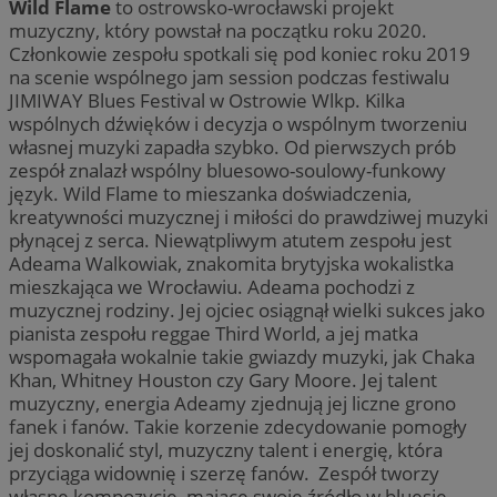
Wild Flame
to ostrowsko-wrocławski projekt
muzyczny, który powstał na początku roku 2020.
Członkowie zespołu spotkali się pod koniec roku 2019
na scenie wspólnego jam session podczas festiwalu
JIMIWAY Blues Festival w Ostrowie Wlkp. Kilka
wspólnych dźwięków i decyzja o wspólnym tworzeniu
własnej muzyki zapadła szybko. Od pierwszych prób
zespół znalazł wspólny bluesowo-soulowy-funkowy
język. Wild Flame to mieszanka doświadczenia,
kreatywności muzycznej i miłości do prawdziwej muzyki
płynącej z serca. Niewątpliwym atutem zespołu jest
Adeama Walkowiak, znakomita brytyjska wokalistka
mieszkająca we Wrocławiu. Adeama pochodzi z
muzycznej rodziny. Jej ojciec osiągnął wielki sukces jako
pianista zespołu reggae Third World, a jej matka
wspomagała wokalnie takie gwiazdy muzyki, jak Chaka
Khan, Whitney Houston czy Gary Moore. Jej talent
muzyczny, energia Adeamy zjednują jej liczne grono
fanek i fanów. Takie korzenie zdecydowanie pomogły
jej doskonalić styl, muzyczny talent i energię, która
przyciąga widownię i szerzę fanów. Zespół tworzy
własne kompozycje, mające swoje źródło w bluesie,