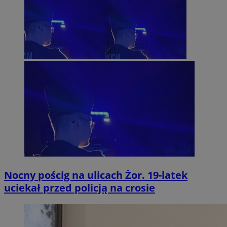
Nocny pościg na ulicach Żor. 19-latek
uciekał przed policją na crosie