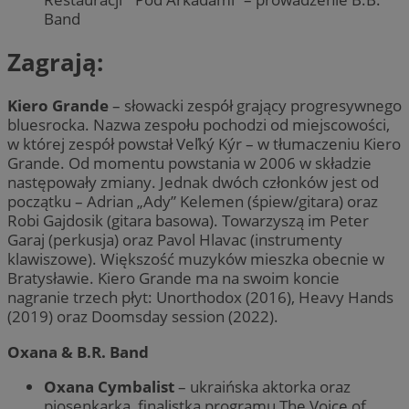
Band
Zagrają:
Kiero Grande
– słowacki zespół grający progresywnego
bluesrocka. Nazwa zespołu pochodzi od miejscowości,
w której zespół powstał Veľký Kýr – w tłumaczeniu Kiero
Grande. Od momentu powstania w 2006 w składzie
następowały zmiany. Jednak dwóch członków jest od
początku – Adrian „Ady” Kelemen (śpiew/gitara) oraz
Robi Gajdosik (gitara basowa). Towarzyszą im Peter
Garaj (perkusja) oraz Pavol Hlavac (instrumenty
klawiszowe). Większość muzyków mieszka obecnie w
Bratysławie. Kiero Grande ma na swoim koncie
nagranie trzech płyt: Unorthodox (2016), Heavy Hands
(2019) oraz Doomsday session (2022).
Oxana & B.R. Band
Oxana Cymbalist
– ukraińska aktorka oraz
piosenkarka, finalistka programu The Voice of