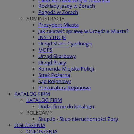
Rozkłady jazdy w Żorach
Pogoda w Żorach
ADMINISTRACJA
Prezydent Miasta
Jak załatwić sprawę w Urzędzie Miasta?
INSTYTUCJE
Urząd Stanu Cywilnego
MOPS
Urząd Skarbowy
Urząd Pracy
Komenda Miejska Policji
Straż Pożarna
Sąd Rejonowy
Prokuratura Rejonowa
KATALOG FIRM
KATALOG FIRM
Dodaj firmę do katalogu
POLECAMY
Skup.io - Skup nieruchomości Żory
OGŁOSZENIA
OGŁOSZENIA