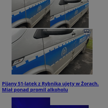
Pijany 51-latek z Rybnika ujęty w Żorach.
Miał ponad promil alkoholu