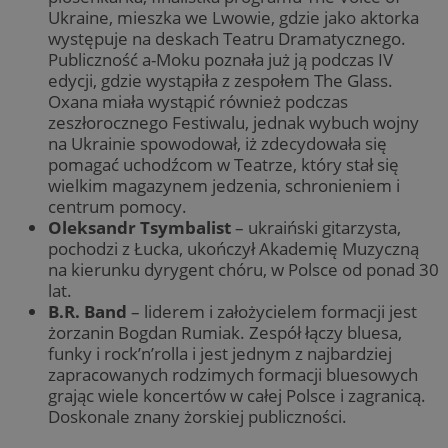
Ukraine, mieszka we Lwowie, gdzie jako aktorka
występuje na deskach Teatru Dramatycznego.
Publiczność a-Moku poznała już ją podczas IV
edycji, gdzie wystąpiła z zespołem The Glass.
Oxana miała wystąpić również podczas
zeszłorocznego Festiwalu, jednak wybuch wojny
na Ukrainie spowodował, iż zdecydowała się
pomagać uchodźcom w Teatrze, który stał się
wielkim magazynem jedzenia, schronieniem i
centrum pomocy.
Oleksandr Tsymbalist
– ukraiński gitarzysta,
pochodzi z Łucka, ukończył Akademię Muzyczną
na kierunku dyrygent chóru, w Polsce od ponad 30
lat.
B.R. Band
– liderem i założycielem formacji jest
żorzanin Bogdan Rumiak. Zespół łączy bluesa,
funky i rock’n’rolla i jest jednym z najbardziej
zapracowanych rodzimych formacji bluesowych
grając wiele koncertów w całej Polsce i zagranicą.
Doskonale znany żorskiej publiczności.