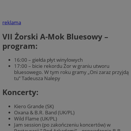
reklama
VII Żorski A-Mok Bluesowy –
program:
16:00 – giełda płyt winylowych
17:00 – bicie rekordu Żor w graniu utworu
bluesowego. W tym roku gramy „Oni zaraz przyjdą
tu” Tadeusza Nalepy
Koncerty:
Kiero Grande (SK)
Oxana & B.R. Band (UK/PL)
Wild Flame (UK/PL)
Jam session (po zakończeniu koncertów) w
Restauracji ” Pod Arkadami” – prowadzenie B.B.