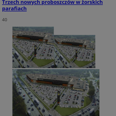
Trzech nowych proboszczów w żorskich
parafiach
40