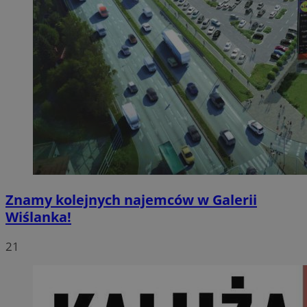
Znamy kolejnych najemców w Galerii
Wiślanka!
21