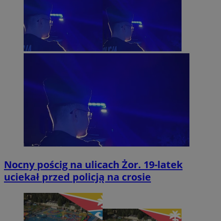
Nocny pościg na ulicach Żor. 19-latek
uciekał przed policją na crosie