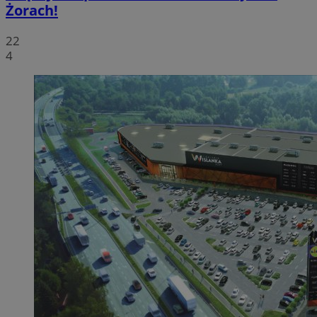
Żorach!
22
4