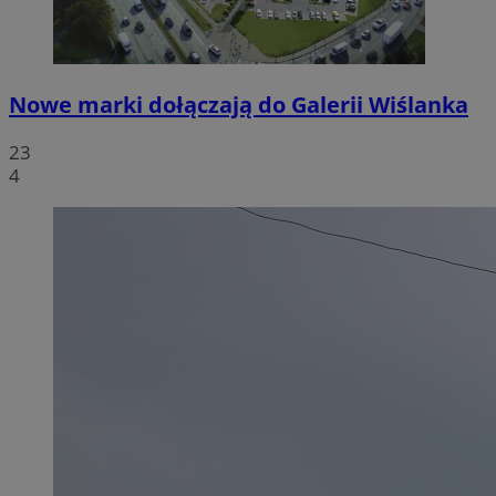
Nowe marki dołączają do Galerii Wiślanka
23
4