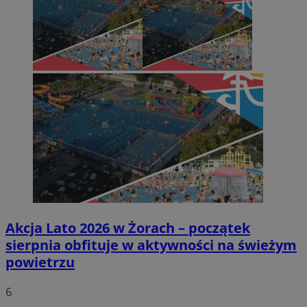
Akcja Lato 2026 w Żorach – początek
sierpnia obfituje w aktywności na świeżym
powietrzu
6