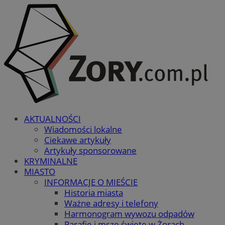
AKTUALNOŚCI
Wiadomości lokalne
Ciekawe artykuły
Artykuły sponsorowane
KRYMINALNE
MIASTO
INFORMACJE O MIEŚCIE
Historia miasta
Ważne adresy i telefony
Harmonogram wywozu odpadów
Parafie i msze święte w Żorach