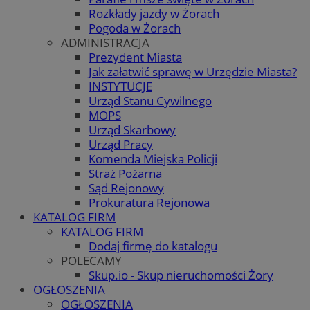
Rozkłady jazdy w Żorach
Pogoda w Żorach
ADMINISTRACJA
Prezydent Miasta
Jak załatwić sprawę w Urzędzie Miasta?
INSTYTUCJE
Urząd Stanu Cywilnego
MOPS
Urząd Skarbowy
Urząd Pracy
Komenda Miejska Policji
Straż Pożarna
Sąd Rejonowy
Prokuratura Rejonowa
KATALOG FIRM
KATALOG FIRM
Dodaj firmę do katalogu
POLECAMY
Skup.io - Skup nieruchomości Żory
OGŁOSZENIA
OGŁOSZENIA