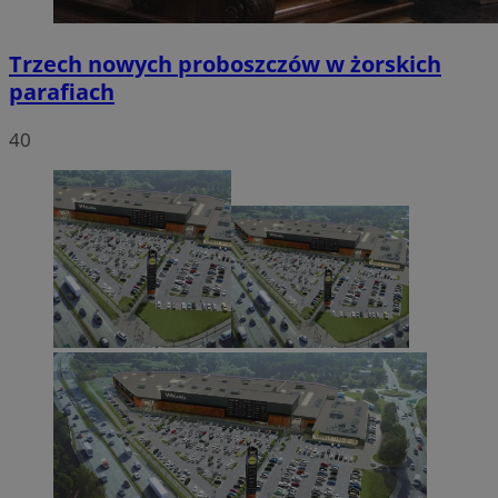
Trzech nowych proboszczów w żorskich
parafiach
40