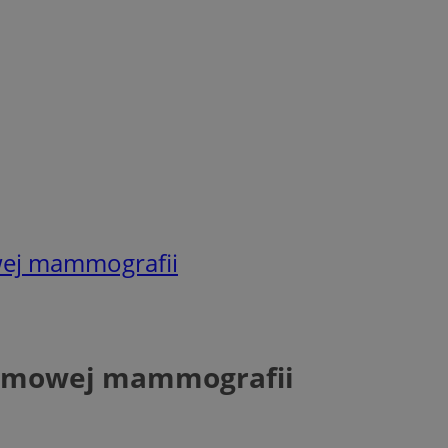
wej mammografii
armowej mammografii