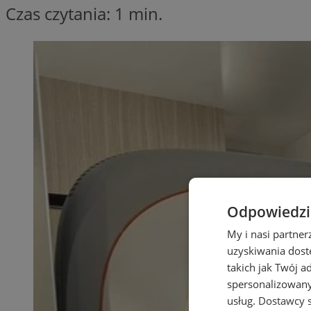
Czas czytania: 1 min.
Odpowiedzia
My i nasi partne
uzyskiwania dost
takich jak Twój a
spersonalizowanyc
usług.
Dostawcy s