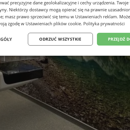
wać precyzyjne dane geolokalizacyjne i cechy urządzenia. Twoje
tryny. Niektórzy dostawcy mogą opierać się na prawnie uzasadnio
ie; masz prawo sprzeciwić się temu w
Ustawieniach reklam
. Może
woją zgodę w
Ustawieniach plików cookie
.
Polityka prywatności
EGÓŁY
ODRZUĆ WSZYSTKIE
PRZEJDŹ 
Wydajność
Targetowanie
Funkcjonalność
Ni
ezbędne
Wydajność
Targetowanie
Funkcjonalność
Niesklasyfikow
ie umożliwiają korzystanie z podstawowych funkcji strony internetowej, takich jak log
Bez niezbędnych plików cookie nie można prawidłowo korzystać ze strony internetowe
Okres
Provider
/
Domena
Opis
przechowywania