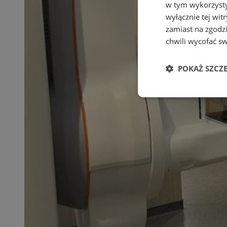
w tym wykorzysty
wyłącznie tej wi
zamiast na zgodz
chwili wycofać s
POKAŻ SZCZ
Niezbędne
Ni
Niezbędne pliki cook
zarządzanie kontem. 
Nazwa