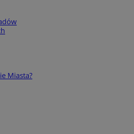
adów
ch
ie Miasta?