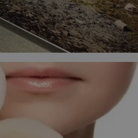
entyfikator sesji.
entyfikator sesji.
entyfikator sesji.
niania ludzi i
trony internetowej,
e ważnych raportów
ryny internetowej.
 identyfikatora
erów obsługuje
ekście
lu optymalizacji
 do przechowywania
niu do usług
e, czy użytkownik
enia lub reklamy.
nformacje o zgodzie
ncjach dotyczących
ia z witryny.
olityki prywatności
ich przestrzeganie
temu użytkownik nie