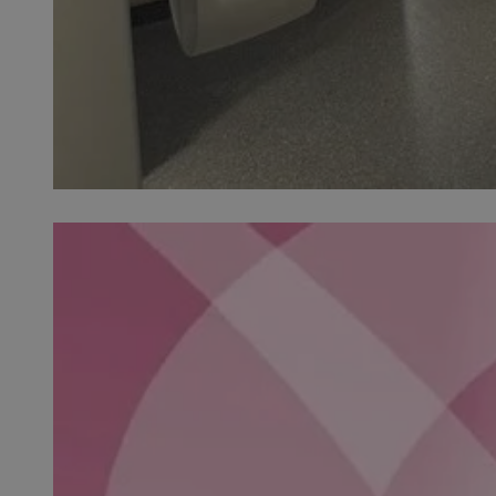
SessID
QeSessID
MvSessID
__cf_bm
suid
INGRESSCOOKIE
euds
VISITOR_PRIVACY_