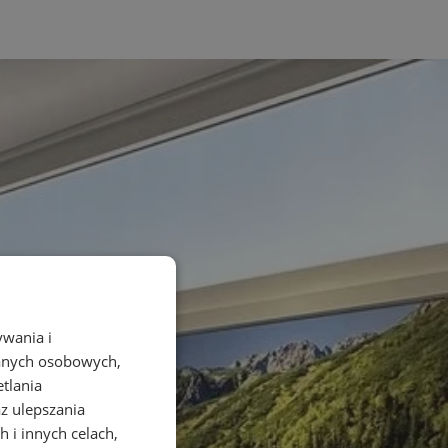
ywania i
danych osobowych,
etlania
az ulepszania
 i innych celach,