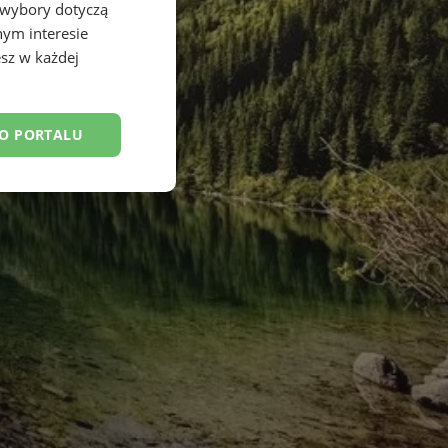
 wybory dotyczą
nym interesie
sz w każdej
DO PORTALU
esklasyfikowane
ane
owanie użytkownika i
j.