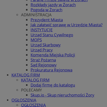
Rozkłady jazdy w Żorach
Pogoda w Żorach
ADMINISTRACJA
Prezydent Miasta
Jak załatwić sprawę w Urzędzie Miasta?
INSTYTUCJE
Urząd Stanu Cywilnego
MOPS
Urząd Skarbowy
Urząd Pracy
Komenda Miejska Policji
Straż Pożarna
Sąd Rejonowy
Prokuratura Rejonowa
KATALOG FIRM
KATALOG FIRM
Dodaj firmę do katalogu
POLECAMY
Skup.io - Skup nieruchomości Żory
OGŁOSZENIA
OGŁOSZENIA