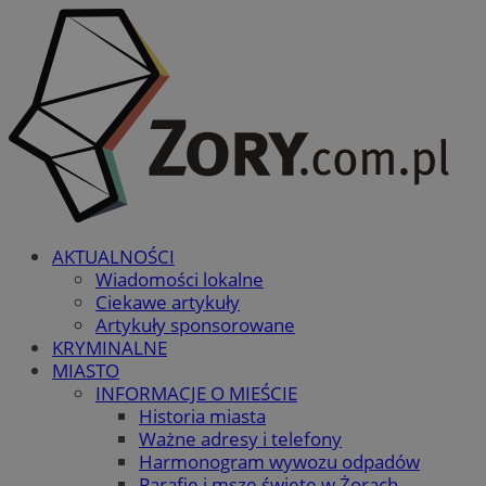
AKTUALNOŚCI
Wiadomości lokalne
Ciekawe artykuły
Artykuły sponsorowane
KRYMINALNE
MIASTO
INFORMACJE O MIEŚCIE
Historia miasta
Ważne adresy i telefony
Harmonogram wywozu odpadów
Parafie i msze święte w Żorach