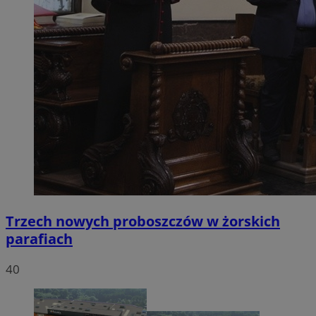
Trzech nowych proboszczów w żorskich
parafiach
40