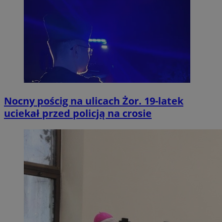
Nocny pościg na ulicach Żor. 19-latek
uciekał przed policją na crosie