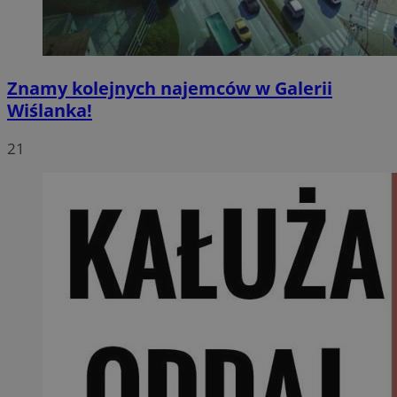
Znamy kolejnych najemców w Galerii
Wiślanka!
21