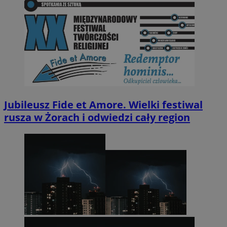
Jubileusz Fide et Amore. Wielki festiwal
rusza w Żorach i odwiedzi cały region