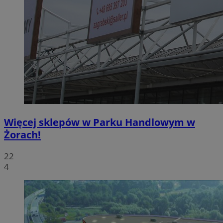
Więcej sklepów w Parku Handlowym w
Żorach!
22
4