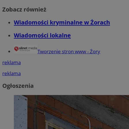
Zobacz również
Wiadomości kryminalne w Żorach
Wiadomości lokalne
Tworzenie stron www - Żory
reklama
reklama
Ogłoszenia