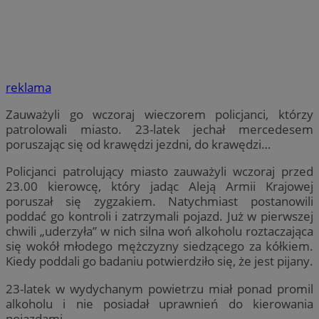
reklama
Zauważyli go wczoraj wieczorem policjanci, którzy
patrolowali miasto. 23-latek jechał mercedesem
poruszając się od krawędzi jezdni, do krawędzi…
Policjanci patrolujący miasto zauważyli wczoraj przed
23.00 kierowcę, który jadąc Aleją Armii Krajowej
poruszał się zygzakiem. Natychmiast postanowili
poddać go kontroli i zatrzymali pojazd. Już w pierwszej
chwili „uderzyła” w nich silna woń alkoholu roztaczająca
się wokół młodego mężczyzny siedzącego za kółkiem.
Kiedy poddali go badaniu potwierdziło się, że jest pijany.
23-latek w wydychanym powietrzu miał ponad promil
alkoholu i nie posiadał uprawnień do kierowania
pojazdami.