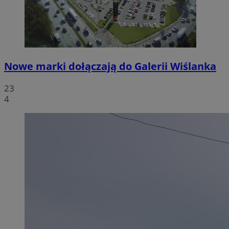
Nowe marki dołączają do Galerii Wiślanka
23
4