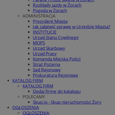
Rozkłady jazdy w Żorach
Pogoda w Żorach
ADMINISTRACJA
Prezydent Miasta
Jak załatwić sprawę w Urzędzie Miasta?
INSTYTUCJE
Urząd Stanu Cywilnego
MOPS
Urząd Skarbowy
Urząd Pracy
Komenda Miejska Policji
Straż Pożarna
Sąd Rejonowy
Prokuratura Rejonowa
KATALOG FIRM
KATALOG FIRM
Dodaj firmę do katalogu
POLECAMY
Skup.io - Skup nieruchomości Żory
OGŁOSZENIA
OGŁOSZENIA