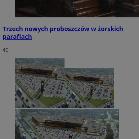
Trzech nowych proboszczów w żorskich
parafiach
40