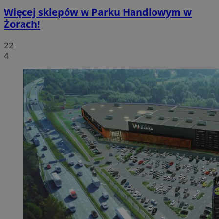
Więcej sklepów w Parku Handlowym w
Żorach!
22
4