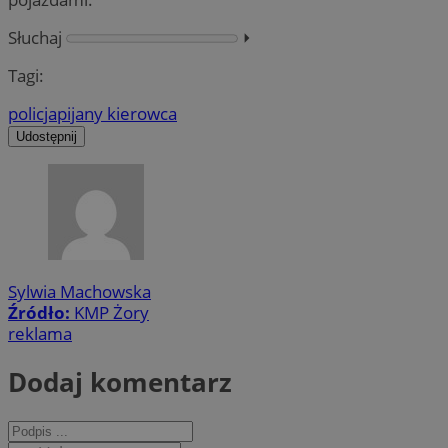
Słuchaj
⏵︎
Tagi:
policja
pijany kierowca
Udostępnij
Sylwia Machowska
Źródło:
KMP Żory
reklama
Dodaj komentarz