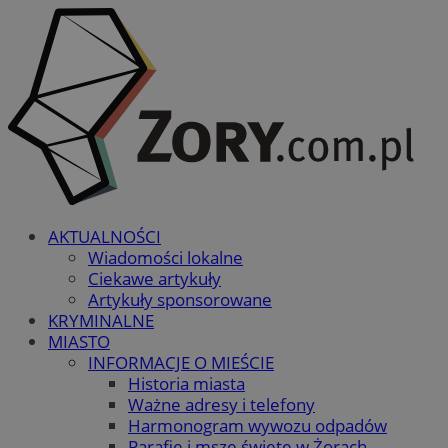
AKTUALNOŚCI
Wiadomości lokalne
Ciekawe artykuły
Artykuły sponsorowane
KRYMINALNE
MIASTO
INFORMACJE O MIEŚCIE
Historia miasta
Ważne adresy i telefony
Harmonogram wywozu odpadów
Parafie i msze święte w Żorach