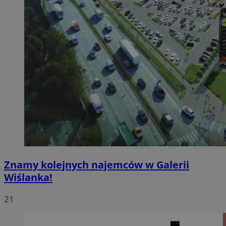
Znamy kolejnych najemców w Galerii
Wiślanka!
21