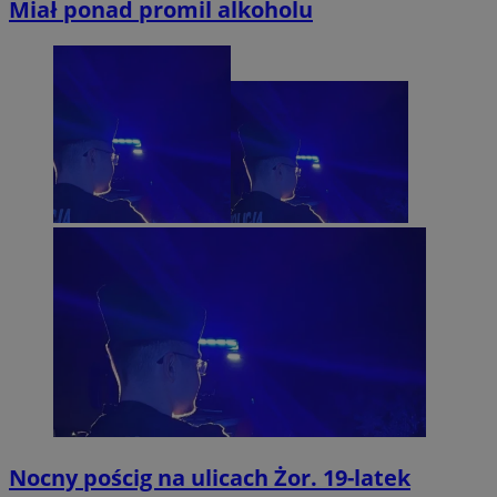
Miał ponad promil alkoholu
Nocny pościg na ulicach Żor. 19-latek