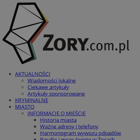
AKTUALNOŚCI
Wiadomości lokalne
Ciekawe artykuły
Artykuły sponsorowane
KRYMINALNE
MIASTO
INFORMACJE O MIEŚCIE
Historia miasta
Ważne adresy i telefony
Harmonogram wywozu odpadów
Parafie i msze święte w Żorach