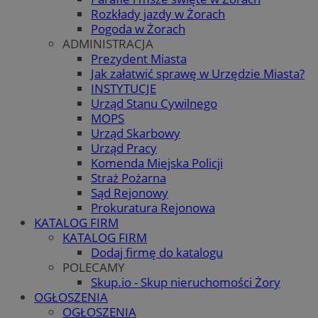
Rozkłady jazdy w Żorach
Pogoda w Żorach
ADMINISTRACJA
Prezydent Miasta
Jak załatwić sprawę w Urzędzie Miasta?
INSTYTUCJE
Urząd Stanu Cywilnego
MOPS
Urząd Skarbowy
Urząd Pracy
Komenda Miejska Policji
Straż Pożarna
Sąd Rejonowy
Prokuratura Rejonowa
KATALOG FIRM
KATALOG FIRM
Dodaj firmę do katalogu
POLECAMY
Skup.io - Skup nieruchomości Żory
OGŁOSZENIA
OGŁOSZENIA