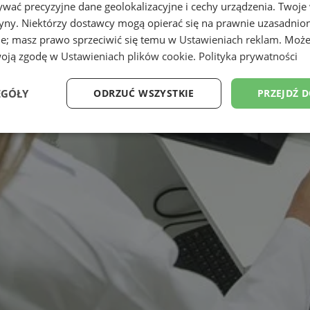
wać precyzyjne dane geolokalizacyjne i cechy urządzenia. Twoje
tryny. Niektórzy dostawcy mogą opierać się na prawnie uzasadnio
ie; masz prawo sprzeciwić się temu w
Ustawieniach reklam
. Może
woją zgodę w
Ustawieniach plików cookie
.
Polityka prywatności
EGÓŁY
ODRZUĆ WSZYSTKIE
PRZEJDŹ 
Wydajność
Targetowanie
Funkcjonalność
Ni
ezbędne
Wydajność
Targetowanie
Funkcjonalność
Niesklasyfikow
ie umożliwiają korzystanie z podstawowych funkcji strony internetowej, takich jak log
Bez niezbędnych plików cookie nie można prawidłowo korzystać ze strony internetowe
Okres
Provider
/
Domena
Opis
przechowywania