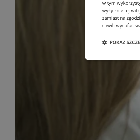
w tym wykorzysty
wyłącznie tej wi
zamiast na zgodz
chwili wycofać s
POKAŻ SZCZ
Niezbędne
Ni
Niezbędne pliki cook
zarządzanie kontem. 
Nazwa