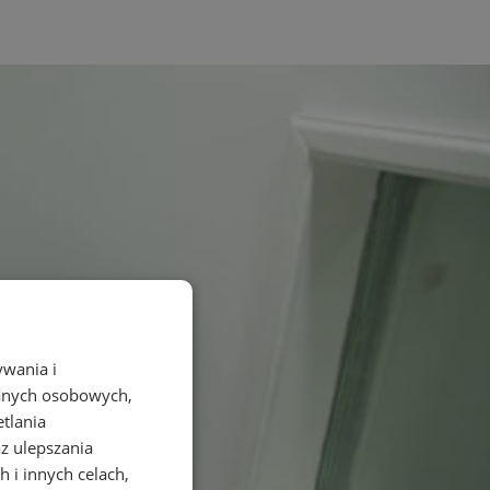
ywania i
danych osobowych,
etlania
az ulepszania
 i innych celach,