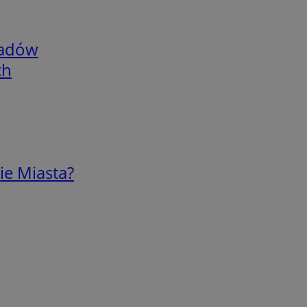
adów
ch
ie Miasta?