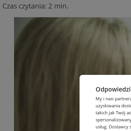
Czas czytania: 2 min.
Odpowiedzia
My i nasi partne
uzyskiwania dost
takich jak Twój a
spersonalizowanyc
usług.
Dostawcy s