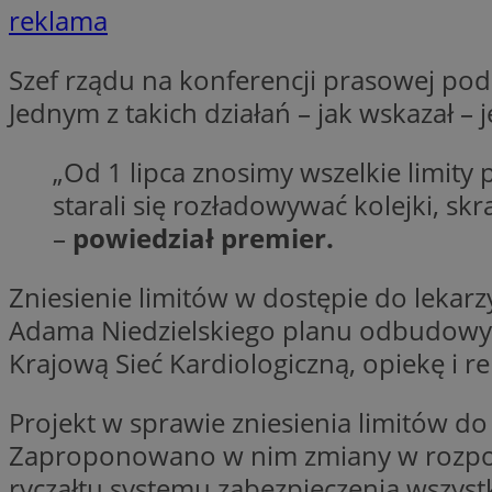
reklama
Szef rządu na konferencji prasowej podk
li_gc
Jednym z takich działań – jak wskazał – j
CookieScriptConse
„Od 1 lipca znosimy wszelkie limity
starali się rozładowywać kolejki, sk
–
powiedział premier.
Nazwa
Zniesienie limitów w dostępie do lekar
Nazwa
Nazwa
gid_CAESEEbgrCsX
Adama Niedzielskiego planu odbudowy 
_ga_L2744325BY
__mguid_
tt_viewer
Krajową Sieć Kardiologiczną, opiekę i r
_ga
Projekt w sprawie zniesienia limitów do
DSID
Zaproponowano w nim zmiany w rozporz
ADKUID
ryczałtu systemu zabezpieczenia wszyst