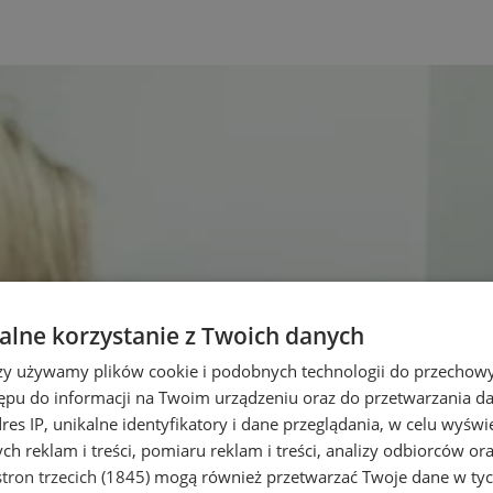
lne korzystanie z Twoich danych
rzy używamy plików cookie i podobnych technologii do przechow
ępu do informacji na Twoim urządzeniu oraz do przetwarzania 
dres IP, unikalne identyfikatory i dane przeglądania, w celu wyświ
h reklam i treści, pomiaru reklam i treści, analizy odbiorców or
tron trzecich (1845)
mogą również przetwarzać Twoje dane w tych