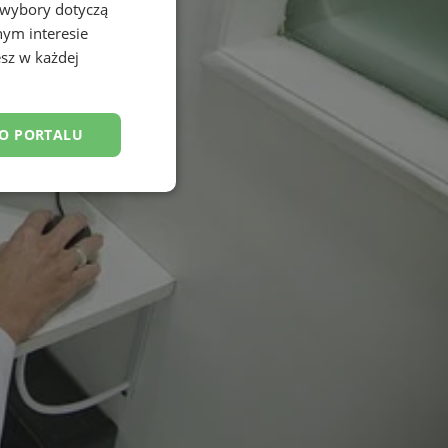
 wybory dotyczą
nym interesie
sz w każdej
DO PORTALU
esklasyfikowane
ane
owanie użytkownika i
j.