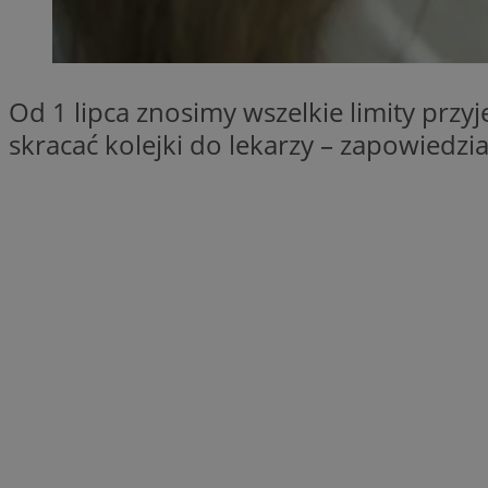
SessID
QeSessID
MvSessID
Od 1 lipca znosimy wszelkie limity przyj
__cf_bm
skracać kolejki do lekarzy – zapowiedz
suid
INGRESSCOOKIE
euds
VISITOR_PRIVACY_