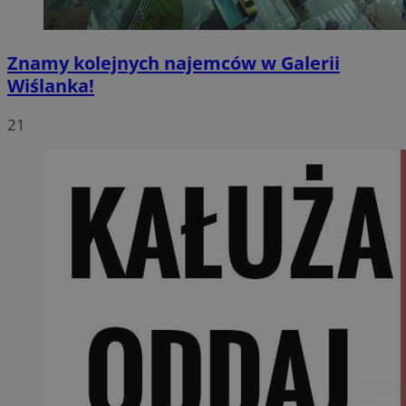
Znamy kolejnych najemców w Galerii
Wiślanka!
21