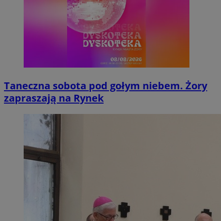
Taneczna sobota pod gołym niebem. Żory
zapraszają na Rynek