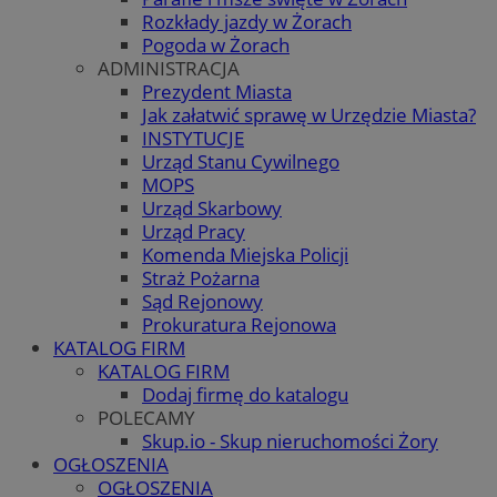
Rozkłady jazdy w Żorach
Pogoda w Żorach
ADMINISTRACJA
Prezydent Miasta
Jak załatwić sprawę w Urzędzie Miasta?
INSTYTUCJE
Urząd Stanu Cywilnego
MOPS
Urząd Skarbowy
Urząd Pracy
Komenda Miejska Policji
Straż Pożarna
Sąd Rejonowy
Prokuratura Rejonowa
KATALOG FIRM
KATALOG FIRM
Dodaj firmę do katalogu
POLECAMY
Skup.io - Skup nieruchomości Żory
OGŁOSZENIA
OGŁOSZENIA