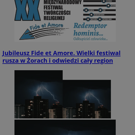
Jubileusz Fide et Amore. Wielki festiwal
rusza w Żorach i odwiedzi cały region