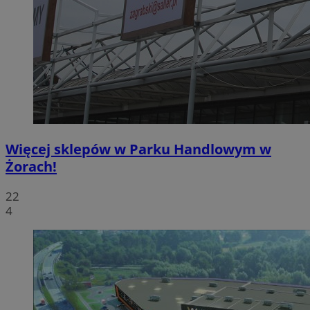
Więcej sklepów w Parku Handlowym w
Żorach!
22
4