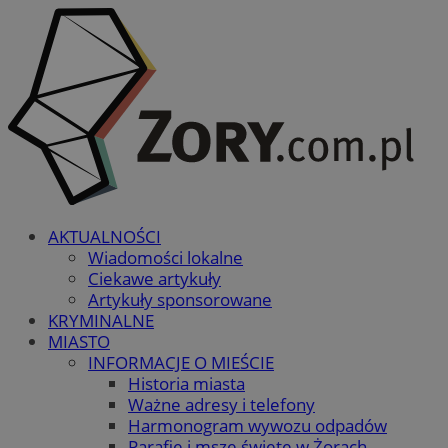
AKTUALNOŚCI
Wiadomości lokalne
Ciekawe artykuły
Artykuły sponsorowane
KRYMINALNE
MIASTO
INFORMACJE O MIEŚCIE
Historia miasta
Ważne adresy i telefony
Harmonogram wywozu odpadów
Parafie i msze święte w Żorach