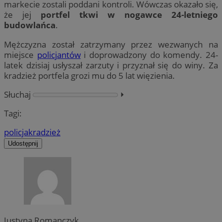
markecie zostali poddani kontroli. Wówczas okazało się,
że jej
portfel tkwi w nogawce 24-letniego
budowlańca
.
Mężczyzna został zatrzymany przez wezwanych na
miejsce
policjantów
i doprowadzony do komendy. 24-
latek dzisiaj usłyszał zarzuty i przyznał się do winy. Za
kradzież portfela grozi mu do 5 lat więzienia.
Słuchaj
⏵︎
Tagi:
policja
kradzież
Udostępnij
Justyna Romanczyk