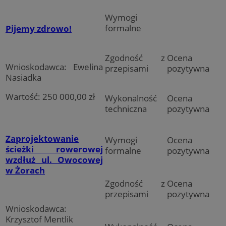
Wymogi
formalne
Pijemy zdrowo!
Zgodność z
Ocena
Wnioskodawca: Ewelina
przepisami
pozytywna
Nasiadka
Wartość: 250 000,00 zł
Wykonalność
Ocena
techniczna
pozytywna
Zaprojektowanie
Wymogi
Ocena
ścieżki rowerowej
formalne
pozytywna
wzdłuż ul. Owocowej
w Żorach
Zgodność z
Ocena
przepisami
pozytywna
Wnioskodawca:
Krzysztof Mentlik