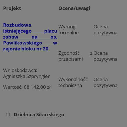
Projekt
Ocena/uwagi
Rozbudowa
Wymogi
Ocena
istniejącego placu
formalne
pozytywna
zabaw na os.
Pawlikowskiego w
rejonie bloku nr 20
Zgodność z
Ocena
przepisami
pozytywna
Wnioskodawca:
Agnieszka Szpryngier
Wykonalność
Ocena
techniczna
pozytywna
Wartość: 68 142,00 zł
Dzielnica Sikorskiego