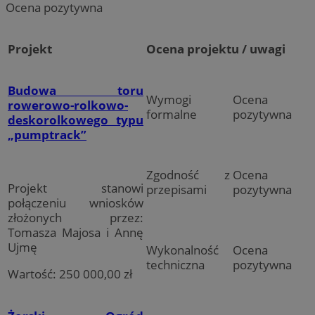
Ocena pozytywna
Projekt
Ocena projektu / uwagi
Budowa toru
Wymogi
Ocena
rowerowo-rolkowo-
formalne
pozytywna
deskorolkowego typu
„pumptrack”
Zgodność z
Ocena
Projekt stanowi
przepisami
pozytywna
połączeniu wniosków
złożonych przez:
Tomasza Majosa i Annę
Ujmę
Wykonalność
Ocena
techniczna
pozytywna
Wartość: 250 000,00 zł