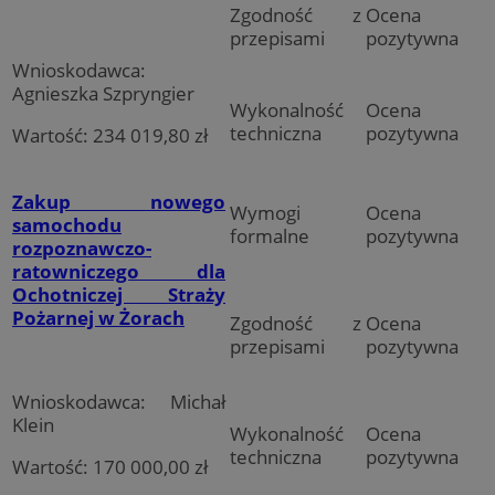
Zgodność z
Ocena
przepisami
pozytywna
Wnioskodawca:
Agnieszka Szpryngier
Wykonalność
Ocena
techniczna
pozytywna
Wartość: 234 019,80 zł
Zakup nowego
Wymogi
Ocena
samochodu
formalne
pozytywna
rozpoznawczo-
ratowniczego dla
Ochotniczej Straży
Pożarnej w Żorach
Zgodność z
Ocena
przepisami
pozytywna
Wnioskodawca: Michał
Klein
Wykonalność
Ocena
techniczna
pozytywna
Wartość: 170 000,00 zł