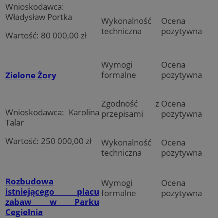
Wnioskodawca:
Władysław Portka
Wykonalność
Ocena
techniczna
pozytywna
Wartość: 80 000,00 zł
Wymogi
Ocena
formalne
pozytywna
Zielone Żory
Zgodność z
Ocena
Wnioskodawca: Karolina
przepisami
pozytywna
Talar
Wartość: 250 000,00 zł
Wykonalność
Ocena
techniczna
pozytywna
Rozbudowa
Wymogi
Ocena
istniejącego placu
formalne
pozytywna
zabaw w Parku
Cegielnia