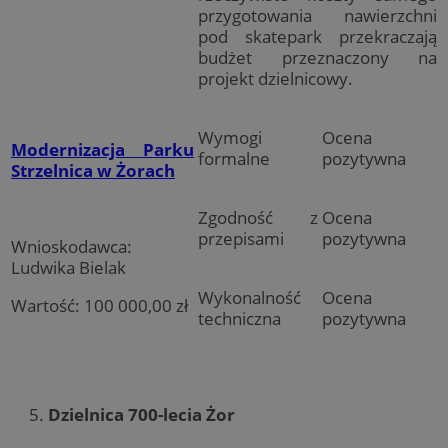
przygotowania nawierzchni
pod skatepark przekraczają
budżet przeznaczony na
projekt dzielnicowy.
Wymogi
Ocena
Modernizacja Parku
formalne
pozytywna
Strzelnica w Żorach
Zgodność z
Ocena
przepisami
pozytywna
Wnioskodawca:
Ludwika Bielak
Wykonalność
Ocena
Wartość: 100 000,00 zł
techniczna
pozytywna
Dzielnica 700-lecia Żor