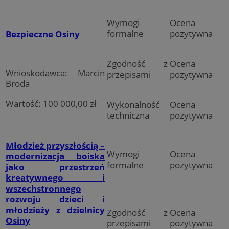
Wymogi
Ocena
formalne
pozytywna
Bezpieczne Osiny
Zgodność z
Ocena
Wnioskodawca: Marcin
przepisami
pozytywna
Broda
Wartość: 100 000,00 zł
Wykonalność
Ocena
techniczna
pozytywna
Młodzież przyszłością –
Wymogi
Ocena
modernizacja boiska
formalne
pozytywna
jako przestrzeń
kreatywnego i
wszechstronnego
rozwoju dzieci i
młodzieży z dzielnicy
Zgodność z
Ocena
Osiny
przepisami
pozytywna