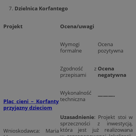
Dzielnica Korfantego
Projekt
Ocena/uwagi
Wymogi
Ocena
formalne
pozytywna
Zgodność z
Ocena
przepisami
negatywna
Wykonalność
———-
techniczna
Plac cieni – Korfanty
przyjazny dzieciom
Uzasadnienie
: Projekt stoi w
sprzeczności z inwestycją,
która jest już realizowana
Wnioskodawca: Maria