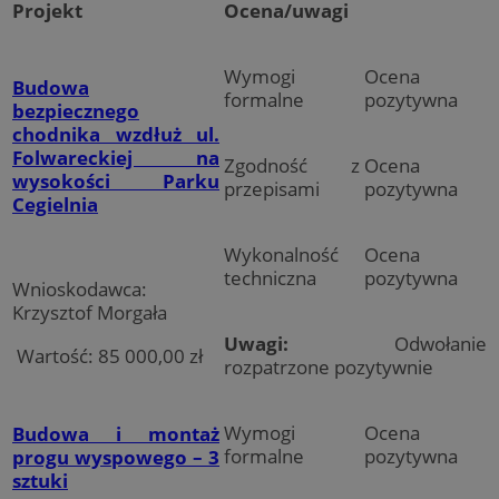
Projekt
Ocena/uwagi
Wymogi
Ocena
Budowa
formalne
pozytywna
bezpiecznego
chodnika wzdłuż ul.
Folwareckiej na
Zgodność z
Ocena
wysokości Parku
przepisami
pozytywna
Cegielnia
Wykonalność
Ocena
techniczna
pozytywna
Wnioskodawca:
Krzysztof Morgała
Uwagi:
Odwołanie
Wartość: 85 000,00 zł
rozpatrzone pozytywnie
Wymogi
Ocena
Budowa i montaż
formalne
pozytywna
progu wyspowego – 3
sztuki