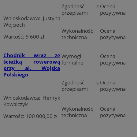
Zgodność z
Ocena
przepisami
pozytywna
Wnioskodawca: Justyna
Wojciech
Wykonalność
Ocena
Wartość: 9 600 zł
techniczna
pozytywna
Chodnik wraz ze
Wymogi
Ocena
ścieżką rowerową
formalne
pozytywna
przy al. Wojska
Polskiego
Zgodność z
Ocena
przepisami
pozytywna
Wnioskodawca: Henryk
Kowalczyk
Wykonalność
Ocena
techniczna
pozytywna
Wartość: 100 000,00 zł