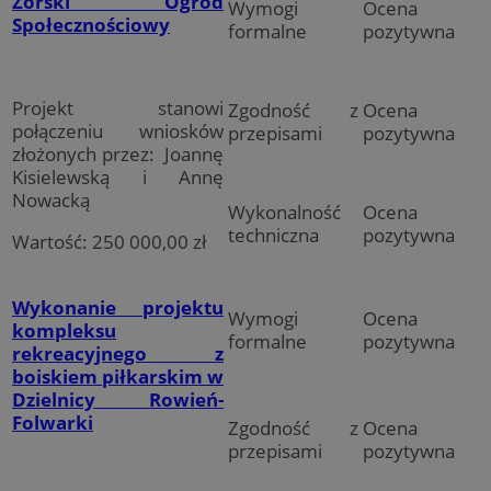
Żorski Ogród
Wymogi
Ocena
Społecznościowy
formalne
pozytywna
Projekt stanowi
Zgodność z
Ocena
połączeniu wniosków
przepisami
pozytywna
złożonych przez: Joannę
Kisielewską i Annę
Nowacką
Wykonalność
Ocena
techniczna
pozytywna
Wartość: 250 000,00 zł
Wykonanie projektu
Wymogi
Ocena
kompleksu
formalne
pozytywna
rekreacyjnego z
boiskiem piłkarskim w
Dzielnicy Rowień-
Folwarki
Zgodność z
Ocena
przepisami
pozytywna