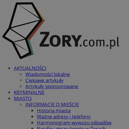
AKTUALNOŚCI
Wiadomości lokalne
Ciekawe artykuły
Artykuły sponsorowane
KRYMINALNE
MIASTO
INFORMACJE O MIEŚCIE
Historia miasta
Ważne adresy i telefony
Harmonogram wywozu odpadów
Parafie i msze święte w Żorach