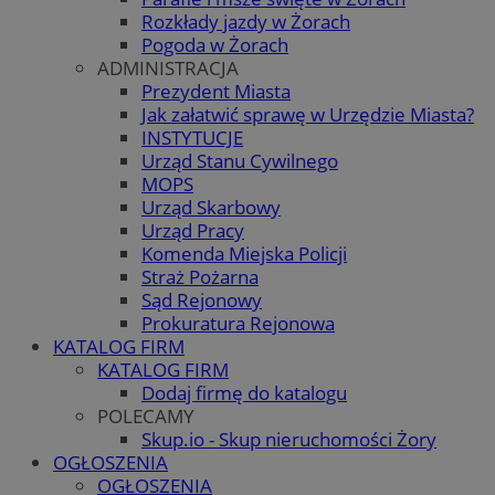
Rozkłady jazdy w Żorach
Pogoda w Żorach
ADMINISTRACJA
Prezydent Miasta
Jak załatwić sprawę w Urzędzie Miasta?
INSTYTUCJE
Urząd Stanu Cywilnego
MOPS
Urząd Skarbowy
Urząd Pracy
Komenda Miejska Policji
Straż Pożarna
Sąd Rejonowy
Prokuratura Rejonowa
KATALOG FIRM
KATALOG FIRM
Dodaj firmę do katalogu
POLECAMY
Skup.io - Skup nieruchomości Żory
OGŁOSZENIA
OGŁOSZENIA