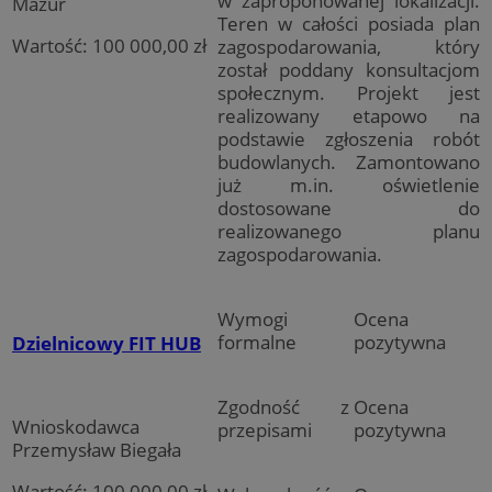
w zaproponowanej lokalizacji.
Mazur
Teren w całości posiada plan
Wartość: 100 000,00 zł
zagospodarowania, który
został poddany konsultacjom
społecznym. Projekt jest
realizowany etapowo na
podstawie zgłoszenia robót
budowlanych. Zamontowano
już m.in. oświetlenie
dostosowane do
realizowanego planu
zagospodarowania.
Wymogi
Ocena
formalne
pozytywna
Dzielnicowy FIT HUB
Zgodność z
Ocena
Wnioskodawca
przepisami
pozytywna
Przemysław Biegała
Wartość: 100 000,00 zł