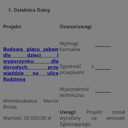
Dzielnica Osiny
Projekt
Ocena/uwagi
Wymogi
———-
Budowa placu zabaw
formalne
dla dzieci i
wypoczynku dla
Zgodność z
dorosłych przy
———-
przepisami
wjeździe na ulicę
Rodzinną
Wykonalność
———-
techniczna
Wnioskodawca: Marcin
Broda
Uwagi:
Projekt został
Wartość: 50 000,00 zł
wycofany na wniosek
Zgłaszającego.