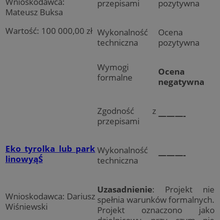
Wnioskodawca:
przepisami
pozytywna
Mateusz Buksa
Wartość: 100 000,00 zł
Wykonalność
Ocena
techniczna
pozytywna
Wymogi
Ocena
formalne
negatywna
Zgodność z
———-
przepisami
Eko tyrolka lub park
Wykonalność
———-
linowyąŚ
techniczna
Uzasadnienie
: Projekt nie
Wnioskodawca: Dariusz
spełnia warunków formalnych.
Wiśniewski
Projekt oznaczono jako