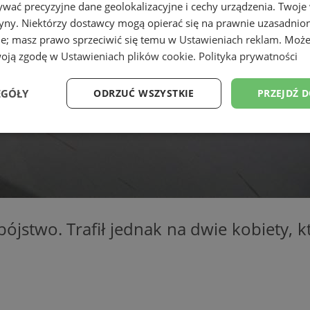
wać precyzyjne dane geolokalizacyjne i cechy urządzenia. Twoje
tryny. Niektórzy dostawcy mogą opierać się na prawnie uzasadnio
ie; masz prawo sprzeciwić się temu w
Ustawieniach reklam
. Może
woją zgodę w
Ustawieniach plików cookie
.
Polityka prywatności
EGÓŁY
ODRZUĆ WSZYSTKIE
PRZEJDŹ 
Wydajność
Targetowanie
Funkcjonalność
Ni
mobójstwo. Trafił jednak na dwie kobiety
ezbędne
Wydajność
Targetowanie
Funkcjonalność
Niesklasyfikow
ie umożliwiają korzystanie z podstawowych funkcji strony internetowej, takich jak log
Bez niezbędnych plików cookie nie można prawidłowo korzystać ze strony internetowe
Okres
Provider
/
Domena
Opis
przechowywania