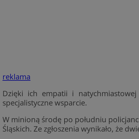
SessID
QeSessID
MvSessID
__cf_bm
suid
INGRESSCOOKIE
reklama
Dzięki ich empatii i natychmiastowej
euds
specjalistyczne wsparcie.
W minioną środę po południu policjanci 
VISITOR_PRIVACY_
Śląskich. Ze zgłoszenia wynikało, że dwie