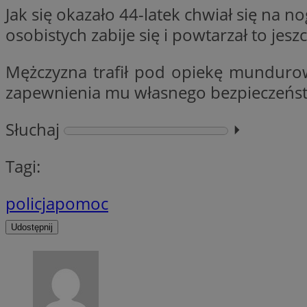
Jak się okazało 44-latek chwiał się na
osobistych zabije się i powtarzał to jes
li_gc
Mężczyzna trafił pod opiekę mundurowy
zapewnienia mu własnego bezpieczeństw
CookieScriptConse
Słuchaj
⏵︎
Tagi:
Nazwa
Nazwa
Nazwa
policja
pomoc
gid_CAESEEbgrCsX
_ga_L2744325BY
__mguid_
tt_viewer
Udostępnij
_ga
DSID
ADKUID