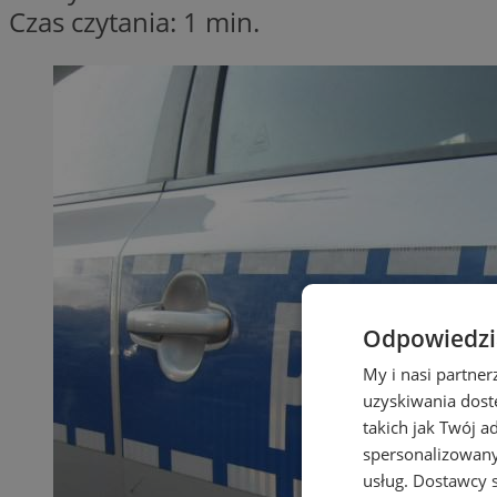
Czas czytania: 1 min.
Odpowiedzia
My i nasi partne
uzyskiwania dost
takich jak Twój a
spersonalizowanyc
usług.
Dostawcy s