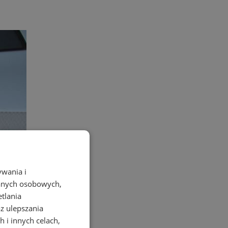
ywania i
danych osobowych,
etlania
az ulepszania
 i innych celach,