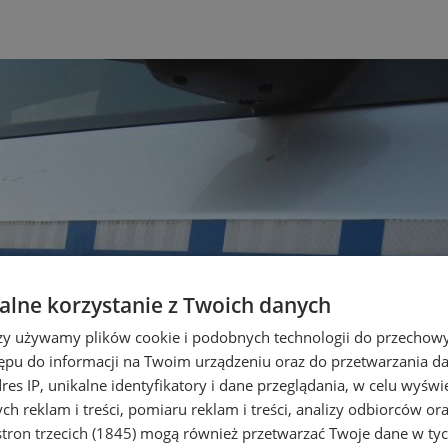
lne korzystanie z Twoich danych
rzy używamy plików cookie i podobnych technologii do przechow
ępu do informacji na Twoim urządzeniu oraz do przetwarzania 
dres IP, unikalne identyfikatory i dane przeglądania, w celu wyświ
h reklam i treści, pomiaru reklam i treści, analizy odbiorców or
tron trzecich (1845)
mogą również przetwarzać Twoje dane w tych