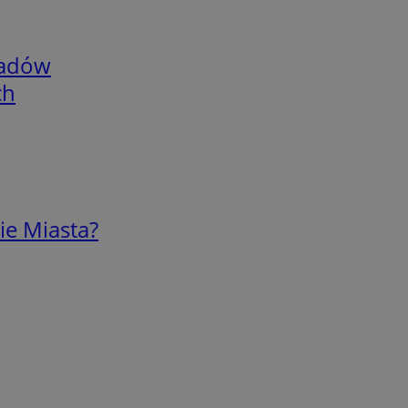
adów
ch
ie Miasta?