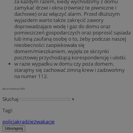
za każdym razem, kiedy wychodzimy z domu
zamykać drzwi i okna (również te piwniczne i
dachowe) oraz włączyć alarm. Przed dłuższym
wyjazdem warto także zakręcić zawory
doprowadzające wodę i gaz do domu oraz
pomieszczeń gospodarczych oraz poprosić sąsiada
lub inną zaufaną osobę o to, żeby podczas naszej
nieobecności zaopiekowała się
domem/mieszkaniem, wyjęła ze skrzynki
pocztowej przychodzącą korespondencję i ulotki.
w razie wypadku w domu czy poza domem,
starajmy się zachować zimną krew i zadzwońmy
na numer 112.
(Biuro Prewencji KGP)
Słuchaj
⏵︎
Tagi:
policja
kradzież
wakacje
Udostępnij