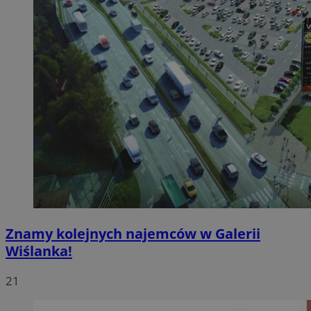
Znamy kolejnych najemców w Galerii
Wiślanka!
21