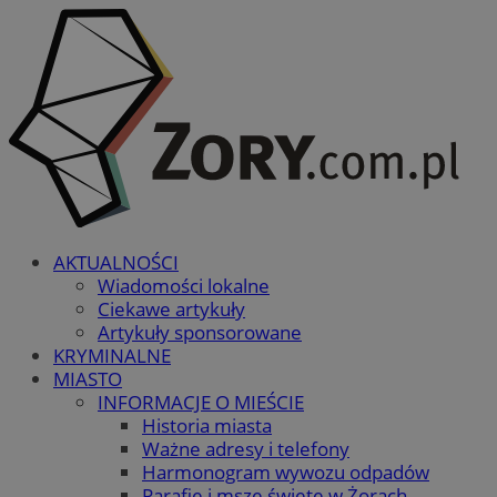
AKTUALNOŚCI
Wiadomości lokalne
Ciekawe artykuły
Artykuły sponsorowane
KRYMINALNE
MIASTO
INFORMACJE O MIEŚCIE
Historia miasta
Ważne adresy i telefony
Harmonogram wywozu odpadów
Parafie i msze święte w Żorach