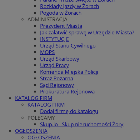
Rozkłady jazdy w Żorach
Pogoda w Żorach
ADMINISTRACJA
Prezydent Miasta
Jak załatwić sprawę w Urzędzie Miasta?
INSTYTUCJE
Urząd Stanu Cywilnego
MOPS
Urząd Skarbowy
Urząd Pracy
Komenda Miejska Policji
Straż Pożarna
Sąd Rejonowy
Prokuratura Rejonowa
KATALOG FIRM
KATALOG FIRM
Dodaj firmę do katalogu
POLECAMY
Skup.io - Skup nieruchomości Żory
OGŁOSZENIA
OGŁOSZENIA