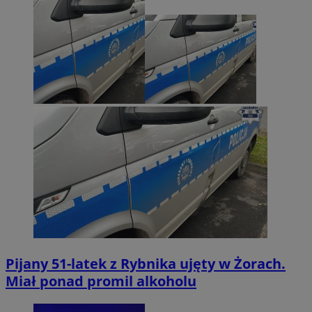
Pijany 51-latek z Rybnika ujęty w Żorach.
Miał ponad promil alkoholu