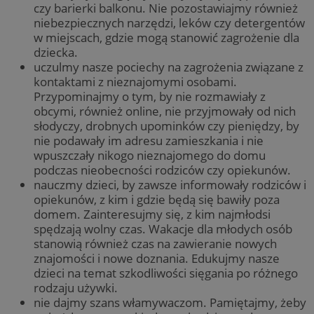
czy barierki balkonu. Nie pozostawiajmy również
niebezpiecznych narzędzi, leków czy detergentów
w miejscach, gdzie mogą stanowić zagrożenie dla
dziecka.
uczulmy nasze pociechy na zagrożenia związane z
kontaktami z nieznajomymi osobami.
Przypominajmy o tym, by nie rozmawiały z
obcymi, również online, nie przyjmowały od nich
słodyczy, drobnych upominków czy pieniędzy, by
nie podawały im adresu zamieszkania i nie
wpuszczały nikogo nieznajomego do domu
podczas nieobecności rodziców czy opiekunów.
nauczmy dzieci, by zawsze informowały rodziców i
opiekunów, z kim i gdzie będą się bawiły poza
domem. Zainteresujmy się, z kim najmłodsi
spędzają wolny czas. Wakacje dla młodych osób
stanowią również czas na zawieranie nowych
znajomości i nowe doznania. Edukujmy nasze
dzieci na temat szkodliwości sięgania po różnego
rodzaju używki.
nie dajmy szans włamywaczom. Pamiętajmy, żeby