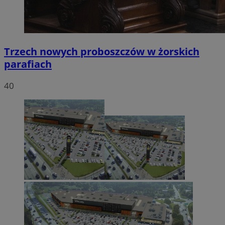
Trzech nowych proboszczów w żorskich
parafiach
40