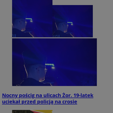
Nocny pościg na ulicach Żor. 19-latek
uciekał przed policją na crosie