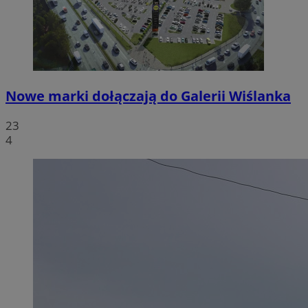
Nowe marki dołączają do Galerii Wiślanka
23
4