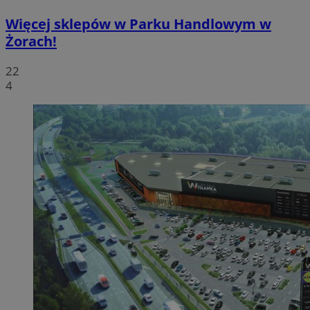
Więcej sklepów w Parku Handlowym w
Żorach!
22
4