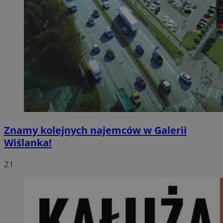
Znamy kolejnych najemców w Galerii
Wiślanka!
21