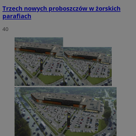
Trzech nowych proboszczów w żorskich
parafiach
40