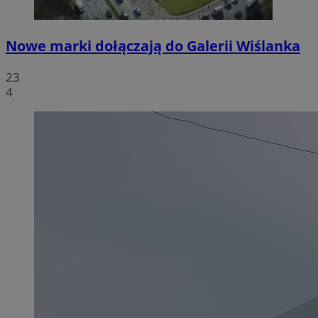
Nowe marki dołączają do Galerii Wiślanka
23
4