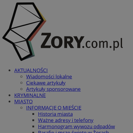
AKTUALNOŚCI
Wiadomości lokalne
Ciekawe artykuły
Artykuły sponsorowane
KRYMINALNE
MIASTO
INFORMACJE O MIEŚCIE
Historia miasta
Ważne adresy i telefony
Harmonogram wywozu odpadów
Parafie i msze święte w Żorach