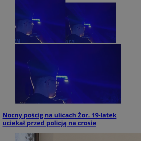
Nocny pościg na ulicach Żor. 19-latek
uciekał przed policją na crosie