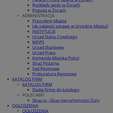
Rozkłady jazdy w Żorach
Pogoda w Żorach
ADMINISTRACJA
Prezydent Miasta
Jak załatwić sprawę w Urzędzie Miasta?
INSTYTUCJE
Urząd Stanu Cywilnego
MOPS
Urząd Skarbowy
Urząd Pracy
Komenda Miejska Policji
Straż Pożarna
Sąd Rejonowy
Prokuratura Rejonowa
KATALOG FIRM
KATALOG FIRM
Dodaj firmę do katalogu
POLECAMY
Skup.io - Skup nieruchomości Żory
OGŁOSZENIA
OGŁOSZENIA