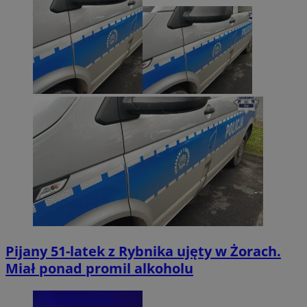
Pijany 51-latek z Rybnika ujęty w Żorach.
Miał ponad promil alkoholu