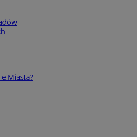
adów
ch
ie Miasta?