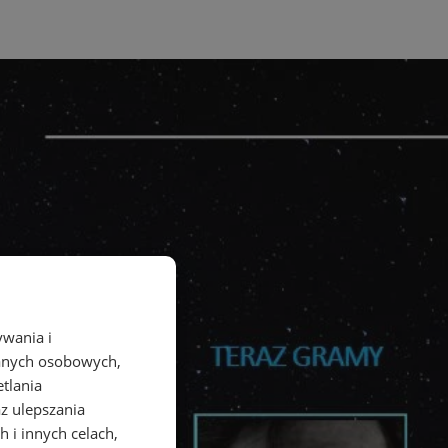
ywania i
danych osobowych,
etlania
az ulepszania
 i innych celach,