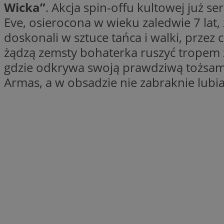
Wicka”
. Akcja spin-offu kultowej już s
Eve, osierocona w wieku zaledwie 7 lat,
doskonali w sztuce tańca i walki, przez 
li_gc
żądzą zemsty bohaterka ruszyć tropem z
gdzie odkrywa swoją prawdziwą tożsamoś
CookieScriptConse
Armas, a w obsadzie nie zabraknie lubi
Nazwa
Nazwa
Nazwa
gid_CAESEEbgrCsX
_ga_L2744325BY
__mguid_
tt_viewer
_ga
DSID
ADKUID