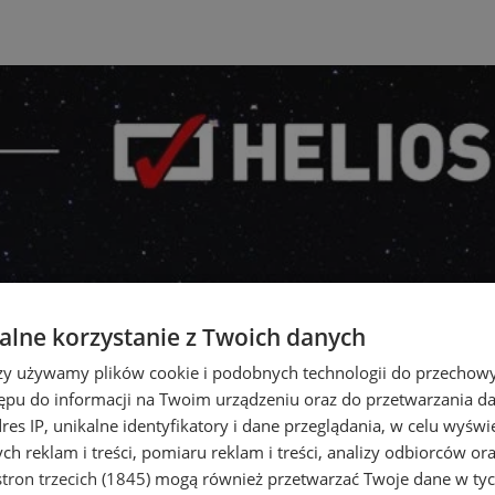
lne korzystanie z Twoich danych
rzy używamy plików cookie i podobnych technologii do przechow
ępu do informacji na Twoim urządzeniu oraz do przetwarzania 
dres IP, unikalne identyfikatory i dane przeglądania, w celu wyświ
h reklam i treści, pomiaru reklam i treści, analizy odbiorców or
tron trzecich (1845)
mogą również przetwarzać Twoje dane w tych