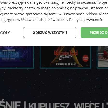
wać precyzyjne dane geolokalizacyjne i cechy urządzenia. Twoje
tryny. Niektórzy dostawcy mogą opierać się na prawnie uzasadnio
ie; masz prawo sprzeciwić się temu w
Ustawieniach reklam
. Może
woją zgodę w
Ustawieniach plików cookie
.
Polityka prywatności
EGÓŁY
ODRZUĆ WSZYSTKIE
PRZEJDŹ 
Wydajność
Targetowanie
Funkcjonalność
Ni
ezbędne
Wydajność
Targetowanie
Funkcjonalność
Niesklasyfikow
ie umożliwiają korzystanie z podstawowych funkcji strony internetowej, takich jak log
Bez niezbędnych plików cookie nie można prawidłowo korzystać ze strony internetowe
Okres
Provider
/
Domena
Opis
przechowywania