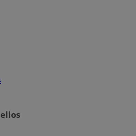
s
elios