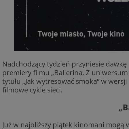
SessID
QeSessID
MvSessID
__cf_bm
suid
Nadchodzący tydzień przyniesie dawkę
INGRESSCOOKIE
premiery filmu „Ballerina. Z uniwersu
tytułu „Jak wytresować smoka” w wersji 
filmowe cykle sieci.
euds
„B
VISITOR_PRIVACY_
Już w najbliższy piątek kinomani mogą