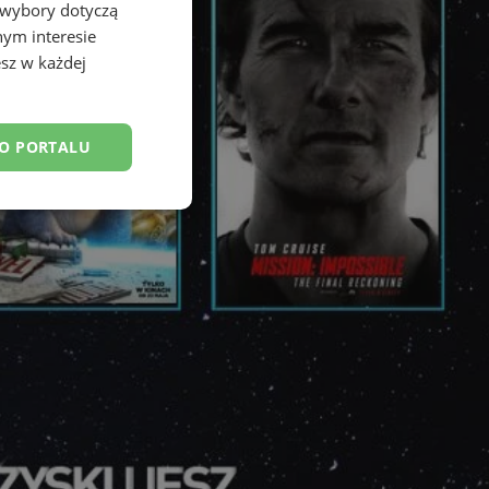
 wybory dotyczą
nym interesie
sz w każdej
DO PORTALU
esklasyfikowane
ane
owanie użytkownika i
j.