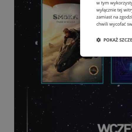
w tym wykorzysty
wyłącznie tej wi
zamiast na zgodz
chwili wycofać s
POKAŻ SZCZ
Niezbędne
Ni
Niezbędne pliki cook
zarządzanie kontem. 
Nazwa