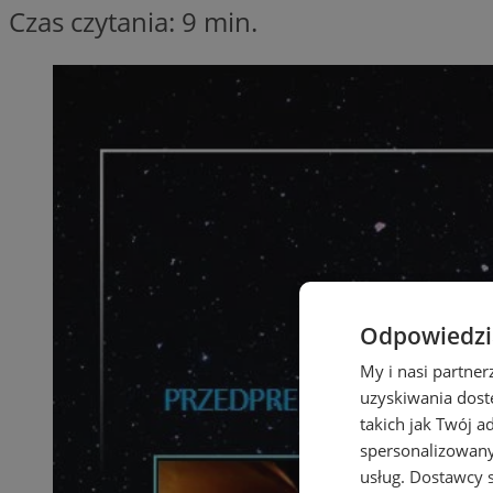
Czas czytania: 9 min.
Odpowiedzia
My i nasi partne
uzyskiwania dost
takich jak Twój a
spersonalizowanyc
usług.
Dostawcy s