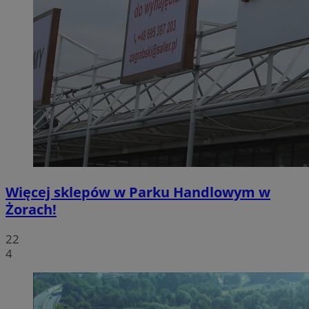
Więcej sklepów w Parku Handlowym w
Żorach!
22
4