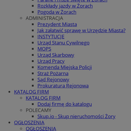
Rozkłady jazdy w Żorach
Pogoda w Żorach
ADMINISTRACJA
Prezydent Miasta
Jak załatwić sprawę w Urzędzie Miasta?
INSTYTUCJE
Urząd Stanu Cywilnego
MOPS
Urząd Skarbowy
Urząd Pracy
Komenda Miejska Policji
Straż Pożarna
Sąd Rejonowy
Prokuratura Rejonowa
KATALOG FIRM
KATALOG FIRM
Dodaj firmę do katalogu
POLECAMY
Skup.io - Skup nieruchomości Żory
OGŁOSZENIA
OGŁOSZENIA