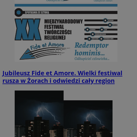
Jubileusz Fide et Amore. Wielki festiwal
rusza w Żorach i odwiedzi cały region