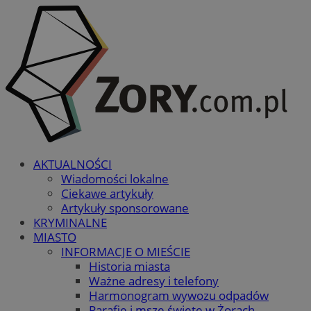
AKTUALNOŚCI
Wiadomości lokalne
Ciekawe artykuły
Artykuły sponsorowane
KRYMINALNE
MIASTO
INFORMACJE O MIEŚCIE
Historia miasta
Ważne adresy i telefony
Harmonogram wywozu odpadów
Parafie i msze święte w Żorach