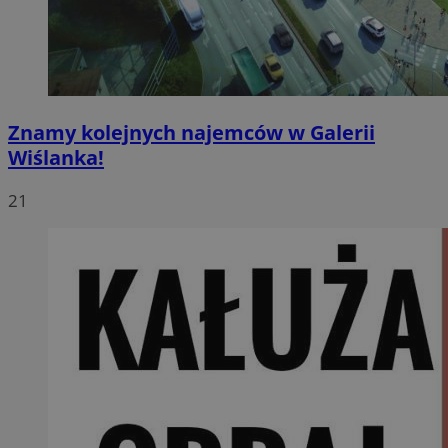
Znamy kolejnych najemców w Galerii
Wiślanka!
21