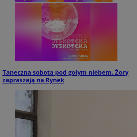
Taneczna sobota pod gołym niebem. Żory
zapraszają na Rynek