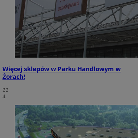
Więcej sklepów w Parku Handlowym w
Żorach!
22
4