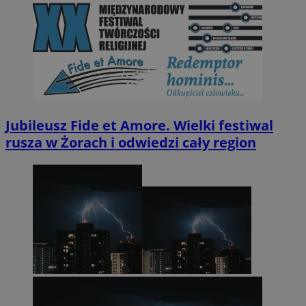
Jubileusz Fide et Amore. Wielki festiwal
rusza w Żorach i odwiedzi cały region