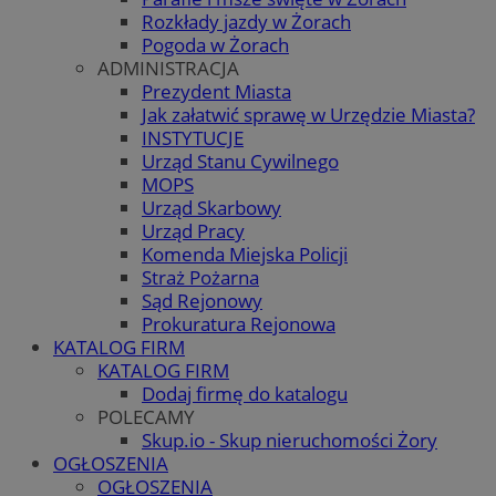
Rozkłady jazdy w Żorach
Pogoda w Żorach
ADMINISTRACJA
Prezydent Miasta
Jak załatwić sprawę w Urzędzie Miasta?
INSTYTUCJE
Urząd Stanu Cywilnego
MOPS
Urząd Skarbowy
Urząd Pracy
Komenda Miejska Policji
Straż Pożarna
Sąd Rejonowy
Prokuratura Rejonowa
KATALOG FIRM
KATALOG FIRM
Dodaj firmę do katalogu
POLECAMY
Skup.io - Skup nieruchomości Żory
OGŁOSZENIA
OGŁOSZENIA