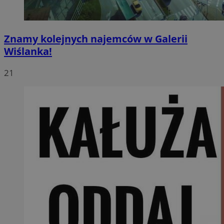
Znamy kolejnych najemców w Galerii
Wiślanka!
21