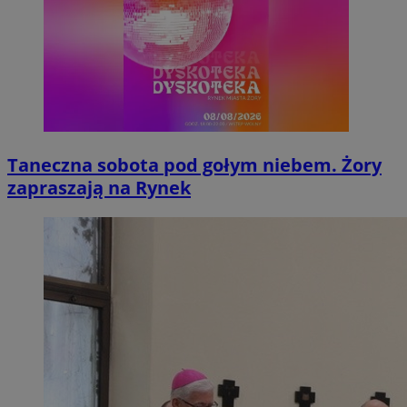
Taneczna sobota pod gołym niebem. Żory
zapraszają na Rynek