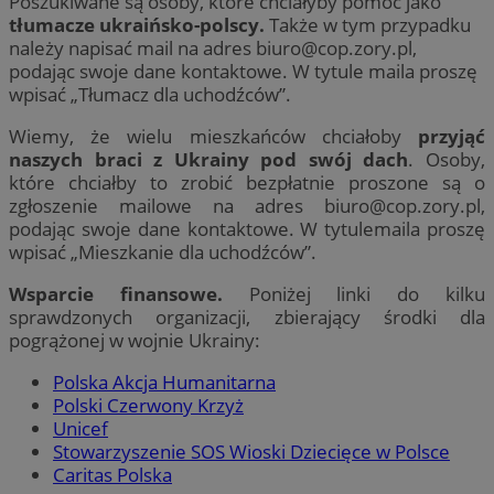
Poszukiwane są osoby, które chciałyby pomóc jako
tłumacze ukraińsko-polscy.
Także w tym przypadku
należy napisać mail na adres
biuro@cop.zory.pl
,
podając swoje dane kontaktowe. W tytule maila proszę
wpisać „Tłumacz dla uchodźców”.
Wiemy, że wielu mieszkańców chciałoby
przyjąć
naszych braci z Ukrainy pod swój dach
. Osoby,
które chciałby to zrobić bezpłatnie proszone są o
zgłoszenie mailowe na adres
biuro@cop.zory.pl
,
podając swoje dane kontaktowe. W tytulemaila proszę
wpisać „Mieszkanie dla uchodźców”.
Wsparcie finansowe.
Poniżej linki do kilku
sprawdzonych organizacji, zbierający środki dla
pogrążonej w wojnie Ukrainy:
Polska Akcja Humanitarna
Polski Czerwony Krzyż
Unicef
Stowarzyszenie SOS Wioski Dziecięce w Polsce
Caritas Polska