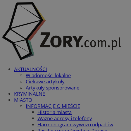
AKTUALNOŚCI
Wiadomości lokalne
Ciekawe artykuły
Artykuły sponsorowane
KRYMINALNE
MIASTO
INFORMACJE O MIEŚCIE
Historia miasta
Ważne adresy i telefony
Harmonogram wywozu odpadów
Parafie i msze święte w Żorach