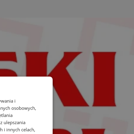
ywania i
danych osobowych,
etlania
az ulepszania
 i innych celach,