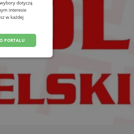
 wybory dotyczą
nym interesie
sz w każdej
DO PORTALU
esklasyfikowane
ane
owanie użytkownika i
j.