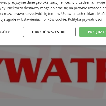
wać precyzyjne dane geolokalizacyjne i cechy urządzenia. Twoje
tryny. Niektórzy dostawcy mogą opierać się na prawnie uzasadnio
ie; masz prawo sprzeciwić się temu w
Ustawieniach reklam
. Może
woją zgodę w
Ustawieniach plików cookie
.
Polityka prywatności
EGÓŁY
ODRZUĆ WSZYSTKIE
PRZEJDŹ 
Wydajność
Targetowanie
Funkcjonalność
Ni
ezbędne
Wydajność
Targetowanie
Funkcjonalność
Niesklasyfikow
ie umożliwiają korzystanie z podstawowych funkcji strony internetowej, takich jak log
Bez niezbędnych plików cookie nie można prawidłowo korzystać ze strony internetowe
Okres
Provider
/
Domena
Opis
przechowywania