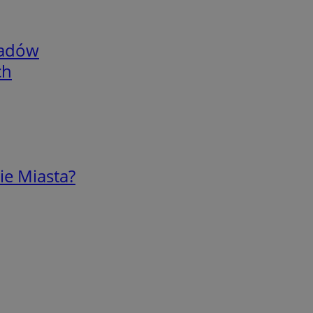
adów
ch
ie Miasta?