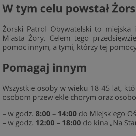
W tym celu powstał
Żors
li_gc
Żorski Patrol Obywatelski to miejska 
Miasta Żory. Celem tego przedsięwzię
CookieScriptConse
pomoc innym, a tymi, którzy tej pomocy
Pomagaj innym
Nazwa
Nazwa
Wszystkie osoby w wieku 18-45 lat, kt
Nazwa
gid_CAESEEbgrCsX
_ga_L2744325BY
osobom przewlekle chorym oraz osobom 
__mguid_
tt_viewer
_ga
– w godz.
8:00 – 14:00
do Miejskiego Oś
DSID
– w godz.
12:00 – 18:00
do kina „Na Sta
ADKUID