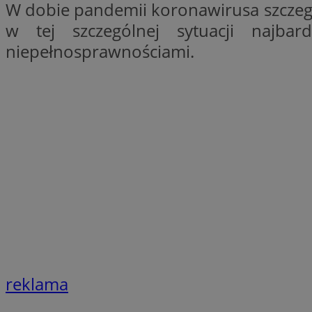
W dobie pandemii koronawirusa szczegó
SessID
w tej szczególnej sytuacji najba
QeSessID
niepełnosprawnościami.
MvSessID
__cf_bm
suid
INGRESSCOOKIE
euds
VISITOR_PRIVACY_
reklama