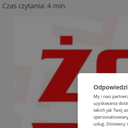
Czas czytania: 4 min.
Odpowiedzia
My i nasi partne
uzyskiwania dost
takich jak Twój a
spersonalizowanyc
usług.
Dostawcy s