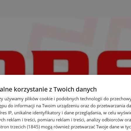
lne korzystanie z Twoich danych
rzy używamy plików cookie i podobnych technologii do przechow
ępu do informacji na Twoim urządzeniu oraz do przetwarzania 
dres IP, unikalne identyfikatory i dane przeglądania, w celu wyświ
h reklam i treści, pomiaru reklam i treści, analizy odbiorców or
tron trzecich (1845)
mogą również przetwarzać Twoje dane w tych