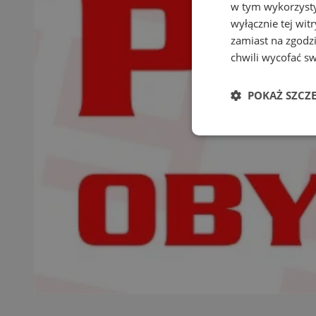
w tym wykorzysty
wyłącznie tej wi
zamiast na zgodz
chwili wycofać s
POKAŻ SZCZ
Niezbędne
Ni
Niezbędne pliki cook
zarządzanie kontem. 
Nazwa