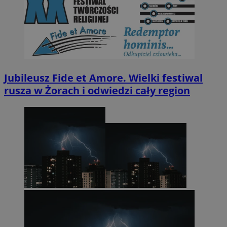
Jubileusz Fide et Amore. Wielki festiwal
rusza w Żorach i odwiedzi cały region