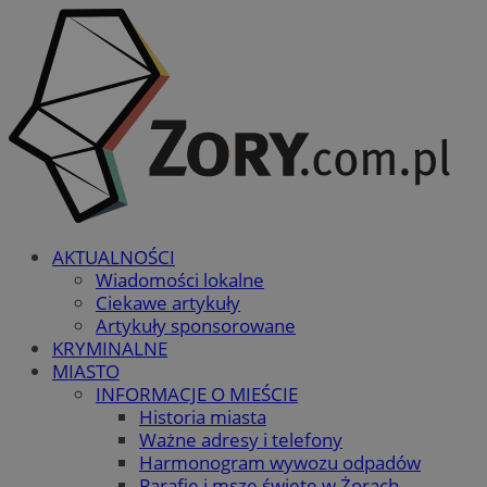
AKTUALNOŚCI
Wiadomości lokalne
Ciekawe artykuły
Artykuły sponsorowane
KRYMINALNE
MIASTO
INFORMACJE O MIEŚCIE
Historia miasta
Ważne adresy i telefony
Harmonogram wywozu odpadów
Parafie i msze święte w Żorach