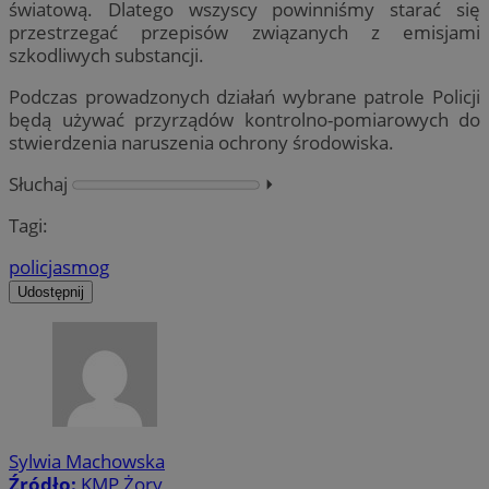
światową. Dlatego wszyscy powinniśmy starać się
przestrzegać przepisów związanych z emisjami
szkodliwych substancji.
Podczas prowadzonych działań wybrane patrole Policji
będą używać przyrządów kontrolno-pomiarowych do
stwierdzenia naruszenia ochrony środowiska.
Słuchaj
⏵︎
Tagi:
policja
smog
Udostępnij
Sylwia Machowska
Źródło:
KMP Żory