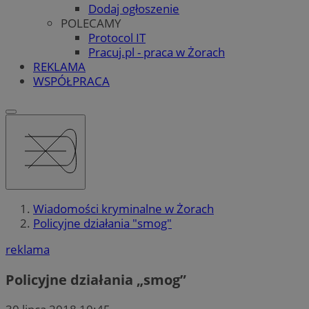
Dodaj ogłoszenie
POLECAMY
Protocol IT
Pracuj.pl - praca w Żorach
REKLAMA
WSPÓŁPRACA
Wiadomości kryminalne w Żorach
Policyjne działania "smog"
reklama
Policyjne działania „smog”