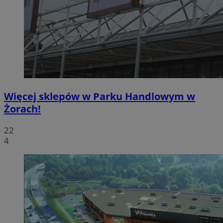
Więcej sklepów w Parku Handlowym w
Żorach!
22
4