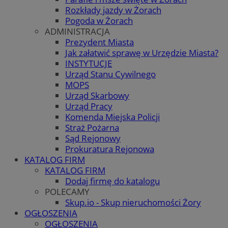
Rozkłady jazdy w Żorach
Pogoda w Żorach
ADMINISTRACJA
Prezydent Miasta
Jak załatwić sprawę w Urzędzie Miasta?
INSTYTUCJE
Urząd Stanu Cywilnego
MOPS
Urząd Skarbowy
Urząd Pracy
Komenda Miejska Policji
Straż Pożarna
Sąd Rejonowy
Prokuratura Rejonowa
KATALOG FIRM
KATALOG FIRM
Dodaj firmę do katalogu
POLECAMY
Skup.io - Skup nieruchomości Żory
OGŁOSZENIA
OGŁOSZENIA