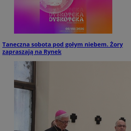
Taneczna sobota pod gołym niebem. Żory
zapraszają na Rynek