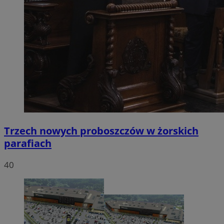
Trzech nowych proboszczów w żorskich
parafiach
40