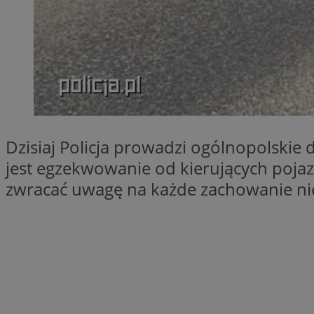
SessID
QeSessID
MvSessID
__cf_bm
suid
Dzisiaj Policja prowadzi ogólnopolskie
jest egzekwowanie od kierujących pojaz
INGRESSCOOKIE
zwracać uwagę na każde zachowanie n
euds
VISITOR_PRIVACY_