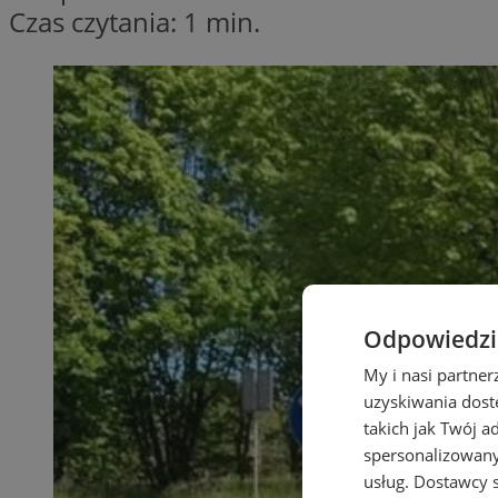
Czas czytania: 1 min.
Odpowiedzia
My i nasi partne
uzyskiwania dost
takich jak Twój a
spersonalizowanyc
usług.
Dostawcy s