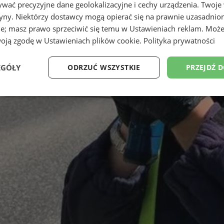
wać precyzyjne dane geolokalizacyjne i cechy urządzenia. Twoje
tryny. Niektórzy dostawcy mogą opierać się na prawnie uzasadnio
ie; masz prawo sprzeciwić się temu w
Ustawieniach reklam
. Może
woją zgodę w
Ustawieniach plików cookie
.
Polityka prywatności
EGÓŁY
ODRZUĆ WSZYSTKIE
PRZEJDŹ 
Wydajność
Targetowanie
Funkcjonalność
Ni
ezbędne
Wydajność
Targetowanie
Funkcjonalność
Niesklasyfikow
ie umożliwiają korzystanie z podstawowych funkcji strony internetowej, takich jak log
Bez niezbędnych plików cookie nie można prawidłowo korzystać ze strony internetowe
Okres
Provider
/
Domena
Opis
przechowywania