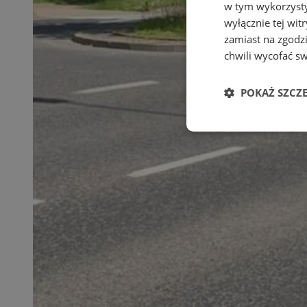
w tym wykorzysty
wyłącznie tej wi
zamiast na zgodz
chwili wycofać s
POKAŻ SZCZ
Niezbędne
Ni
Niezbędne pliki cook
zarządzanie kontem. 
Nazwa