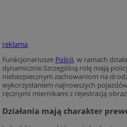
li_gc
CookieScriptConse
reklama
Funkcjonariusze
Policji
, w ramach dział
dynamicznie.Szczególną rolę mają polic
Nazwa
niebezpiecznym zachowaniom na drodze, 
Nazwa
Nazwa
gid_CAESEEbgrCsX
wykorzystaniem najnowszych pojazdów 
_ga_L2744325BY
__mguid_
tt_viewer
ręcznymi miernikami z rejestracją obraz
_ga
DSID
Działania mają charakter prew
ADKUID