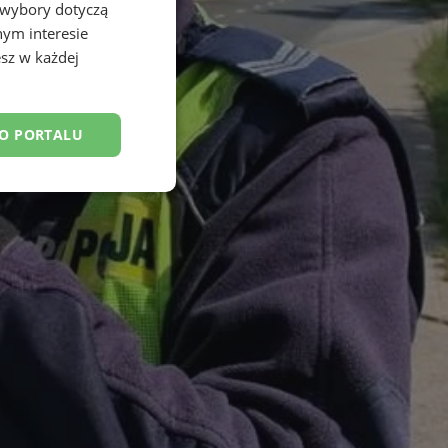
 wybory dotyczą
nym interesie
sz w każdej
DO PORTALU
esklasyfikowane
ane
owanie użytkownika i
j.