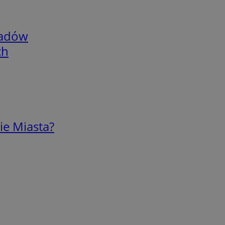
adów
ch
ie Miasta?