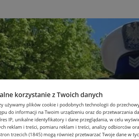
lne korzystanie z Twoich danych
rzy używamy plików cookie i podobnych technologii do przechow
ępu do informacji na Twoim urządzeniu oraz do przetwarzania 
dres IP, unikalne identyfikatory i dane przeglądania, w celu wyświ
h reklam i treści, pomiaru reklam i treści, analizy odbiorców or
tron trzecich (1845)
mogą również przetwarzać Twoje dane w tych