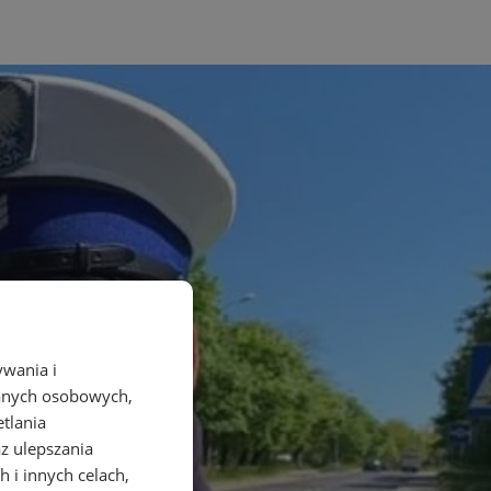
ywania i
danych osobowych,
etlania
az ulepszania
 i innych celach,