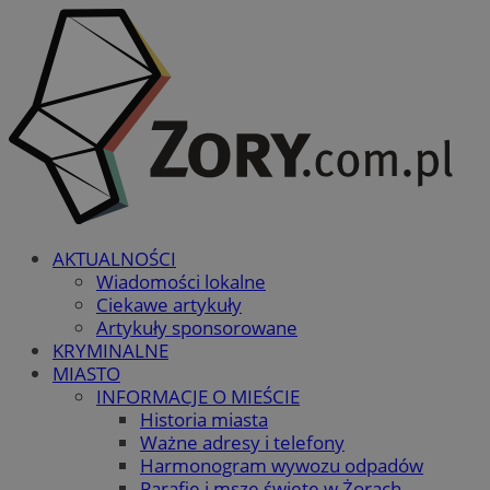
AKTUALNOŚCI
Wiadomości lokalne
Ciekawe artykuły
Artykuły sponsorowane
KRYMINALNE
MIASTO
INFORMACJE O MIEŚCIE
Historia miasta
Ważne adresy i telefony
Harmonogram wywozu odpadów
Parafie i msze święte w Żorach