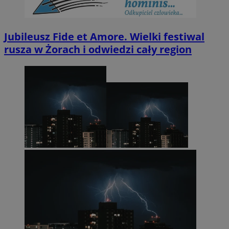
Jubileusz Fide et Amore. Wielki festiwal
rusza w Żorach i odwiedzi cały region