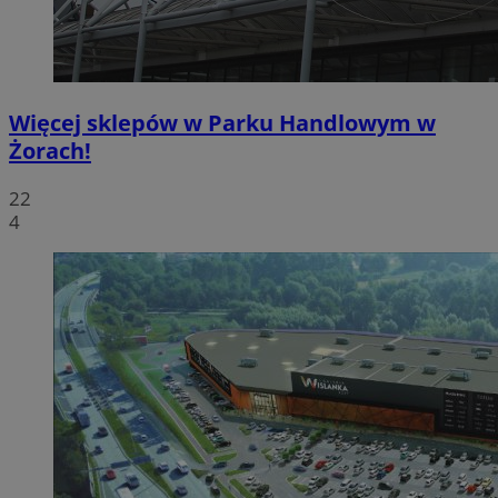
Więcej sklepów w Parku Handlowym w
Żorach!
22
4