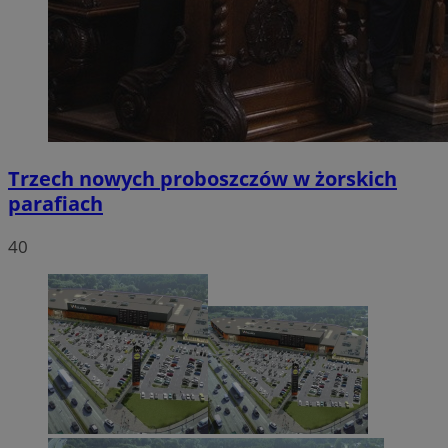
Trzech nowych proboszczów w żorskich
parafiach
40