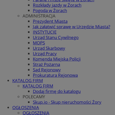
Rozkłady jazdy w Żorach
Pogoda w Żorach
ADMINISTRACJA
Prezydent Miasta
Jak załatwić sprawę w Urzędzie Miasta?
INSTYTUCJE
Urząd Stanu Cywilnego
MOPS
Urząd Skarbowy
Urząd Pracy
Komenda Miejska Policji
Straż Pożarna
Sąd Rejonowy
Prokuratura Rejonowa
KATALOG FIRM
KATALOG FIRM
Dodaj firmę do katalogu
POLECAMY
Skup.io - Skup nieruchomości Żory
OGŁOSZENIA
OGŁOSZENIA