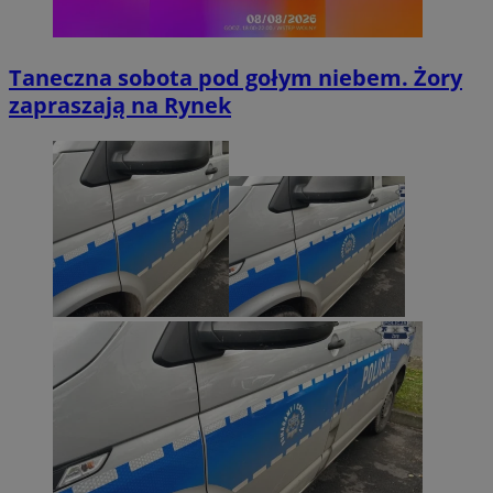
Taneczna sobota pod gołym niebem. Żory
zapraszają na Rynek