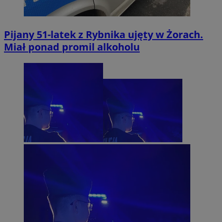
Pijany 51-latek z Rybnika ujęty w Żorach.
Miał ponad promil alkoholu