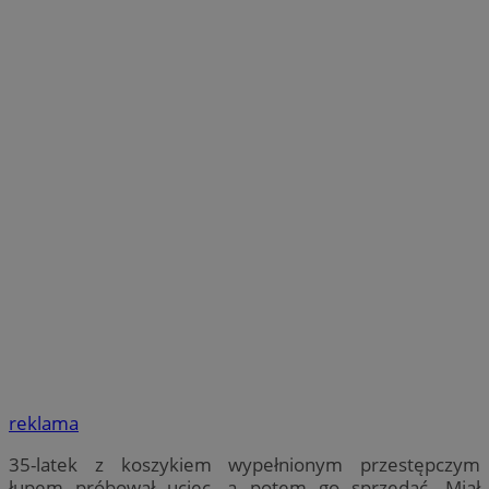
reklama
35-latek z koszykiem wypełnionym przestępczym
łupem próbował uciec, a potem go sprzedać. Miał