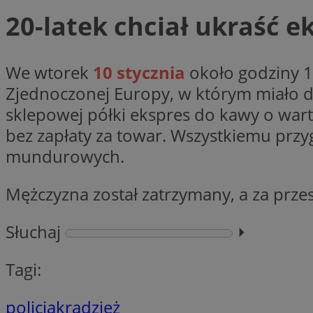
20-latek chciał ukraść 
li_gc
We wtorek
10 stycznia
około godziny 1
Zjednoczonej Europy, w którym miało dojś
CookieScriptConse
sklepowej półki ekspres do kawy o wart
bez zapłaty za towar. Wszystkiemu przyg
mundurowych.
Nazwa
Nazwa
Mężczyzna został zatrzymany, a za prze
Nazwa
gid_CAESEEbgrCsX
_ga_L2744325BY
__mguid_
tt_viewer
Słuchaj
⏵︎
_ga
Tagi:
DSID
policja
kradzież
ADKUID