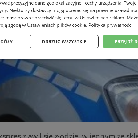
wać precyzyjne dane geolokalizacyjne i cechy urządzenia. Twoje
tryny. Niektórzy dostawcy mogą opierać się na prawnie uzasadnio
ie; masz prawo sprzeciwić się temu w
Ustawieniach reklam
. Może
woją zgodę w
Ustawieniach plików cookie
.
Polityka prywatności
EGÓŁY
ODRZUĆ WSZYSTKIE
PRZEJDŹ 
Wydajność
Targetowanie
Funkcjonalność
Ni
ezbędne
Wydajność
Targetowanie
Funkcjonalność
Niesklasyfikow
ie umożliwiają korzystanie z podstawowych funkcji strony internetowej, takich jak log
Bez niezbędnych plików cookie nie można prawidłowo korzystać ze strony internetowe
Okres
Provider
/
Domena
Opis
spres zjawił się złodziej w jednym ze s
przechowywania