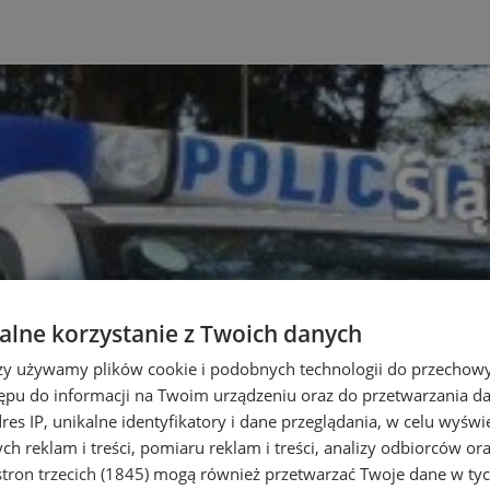
lne korzystanie z Twoich danych
rzy używamy plików cookie i podobnych technologii do przechow
ępu do informacji na Twoim urządzeniu oraz do przetwarzania 
dres IP, unikalne identyfikatory i dane przeglądania, w celu wyświ
h reklam i treści, pomiaru reklam i treści, analizy odbiorców or
tron trzecich (1845)
mogą również przetwarzać Twoje dane w tych