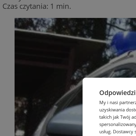
Czas czytania: 1 min.
Odpowiedzia
My i nasi partne
uzyskiwania dost
takich jak Twój a
spersonalizowanyc
usług.
Dostawcy s