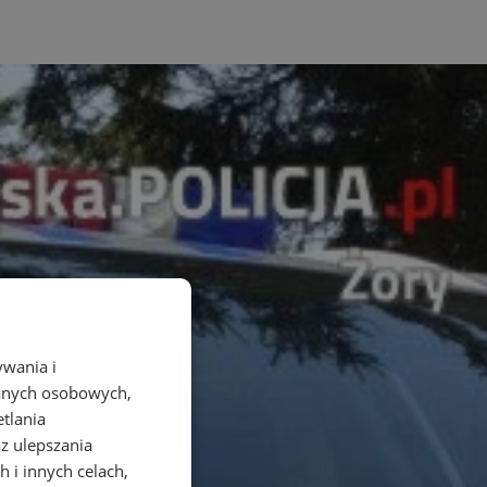
ywania i
danych osobowych,
etlania
az ulepszania
 i innych celach,