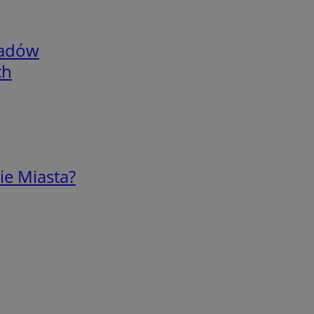
adów
ch
ie Miasta?