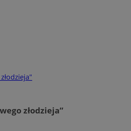
złodzieja"
owego złodzieja”