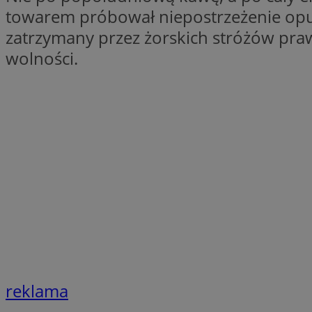
towarem próbował niepostrzeżenie opuśc
SessID
zatrzymany przez żorskich stróżów praw
QeSessID
wolności.
MvSessID
__cf_bm
suid
INGRESSCOOKIE
euds
VISITOR_PRIVACY_
reklama