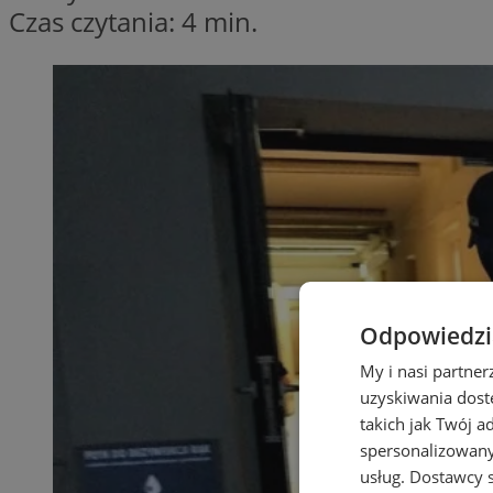
Czas czytania: 4 min.
Odpowiedzia
My i nasi partne
uzyskiwania dost
takich jak Twój a
spersonalizowanyc
usług.
Dostawcy s