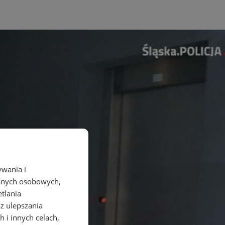
ywania i
danych osobowych,
etlania
az ulepszania
 i innych celach,