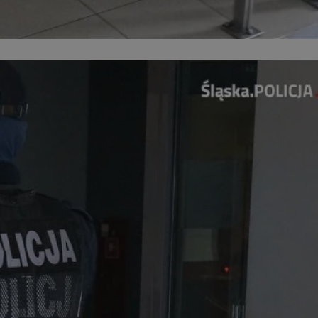
entyfikator sesji.
entyfikator sesji.
entyfikator sesji.
niania ludzi i
trony internetowej,
e ważnych raportów
ryny internetowej.
 identyfikatora
erów obsługuje
ekście
lu optymalizacji
 do przechowywania
niu do usług
e, czy użytkownik
enia lub reklamy.
nformacje o zgodzie
ncjach dotyczących
ia z witryny.
olityki prywatności
ich przestrzeganie
temu użytkownik nie