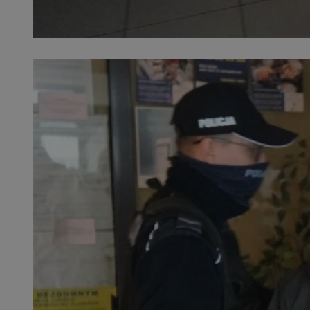
SessID
QeSessID
MvSessID
__cf_bm
suid
INGRESSCOOKIE
euds
VISITOR_PRIVACY_