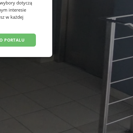
 wybory dotyczą
nym interesie
sz w każdej
DO PORTALU
esklasyfikowane
ane
owanie użytkownika i
j.