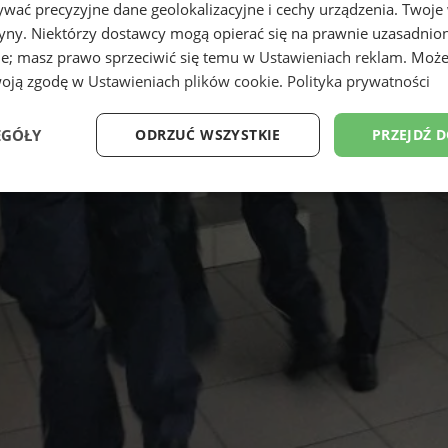
wać precyzyjne dane geolokalizacyjne i cechy urządzenia. Twoje
tryny. Niektórzy dostawcy mogą opierać się na prawnie uzasadnio
ie; masz prawo sprzeciwić się temu w
Ustawieniach reklam
. Może
woją zgodę w
Ustawieniach plików cookie
.
Polityka prywatności
EGÓŁY
ODRZUĆ WSZYSTKIE
PRZEJDŹ 
Wydajność
Targetowanie
Funkcjonalność
Ni
ezbędne
Wydajność
Targetowanie
Funkcjonalność
Niesklasyfikow
ie umożliwiają korzystanie z podstawowych funkcji strony internetowej, takich jak log
Bez niezbędnych plików cookie nie można prawidłowo korzystać ze strony internetowe
Okres
Provider
/
Domena
Opis
przechowywania