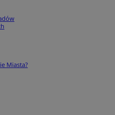
adów
ch
ie Miasta?