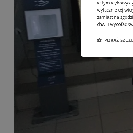
w tym wykorzysty
wyłącznie tej wi
zamiast na zgodz
chwili wycofać s
POKAŻ SZCZ
Niezbędne
Ni
Niezbędne pliki cook
zarządzanie kontem. 
Nazwa