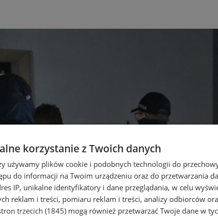
lne korzystanie z Twoich danych
rzy używamy plików cookie i podobnych technologii do przechow
ępu do informacji na Twoim urządzeniu oraz do przetwarzania 
dres IP, unikalne identyfikatory i dane przeglądania, w celu wyświ
h reklam i treści, pomiaru reklam i treści, analizy odbiorców or
tron trzecich (1845)
mogą również przetwarzać Twoje dane w tych