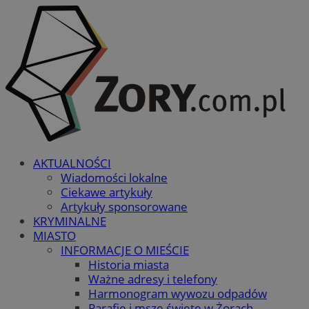
AKTUALNOŚCI
Wiadomości lokalne
Ciekawe artykuły
Artykuły sponsorowane
KRYMINALNE
MIASTO
INFORMACJE O MIEŚCIE
Historia miasta
Ważne adresy i telefony
Harmonogram wywozu odpadów
Parafie i msze święte w Żorach