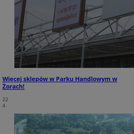
Więcej sklepów w Parku Handlowym w
Żorach!
22
4