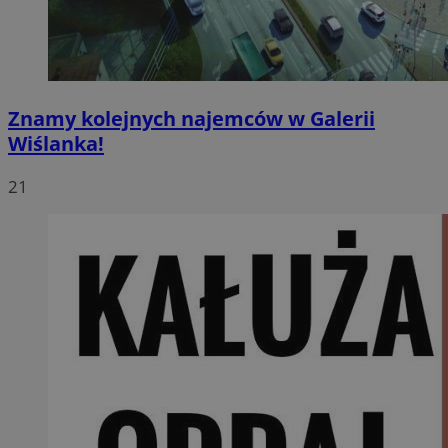
Znamy kolejnych najemców w Galerii
Wiślanka!
21