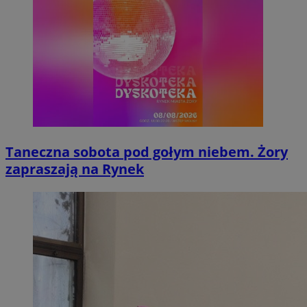
Taneczna sobota pod gołym niebem. Żory
zapraszają na Rynek