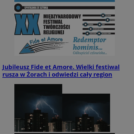
Jubileusz Fide et Amore. Wielki festiwal
rusza w Żorach i odwiedzi cały region