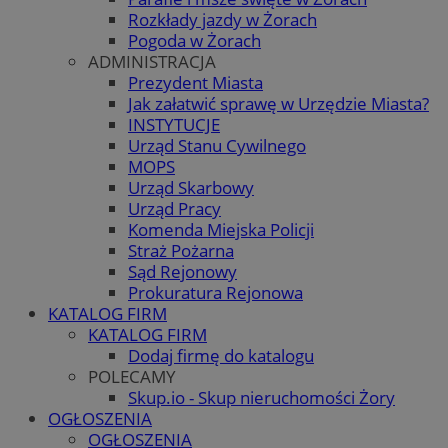
Rozkłady jazdy w Żorach
Pogoda w Żorach
ADMINISTRACJA
Prezydent Miasta
Jak załatwić sprawę w Urzędzie Miasta?
INSTYTUCJE
Urząd Stanu Cywilnego
MOPS
Urząd Skarbowy
Urząd Pracy
Komenda Miejska Policji
Straż Pożarna
Sąd Rejonowy
Prokuratura Rejonowa
KATALOG FIRM
KATALOG FIRM
Dodaj firmę do katalogu
POLECAMY
Skup.io - Skup nieruchomości Żory
OGŁOSZENIA
OGŁOSZENIA