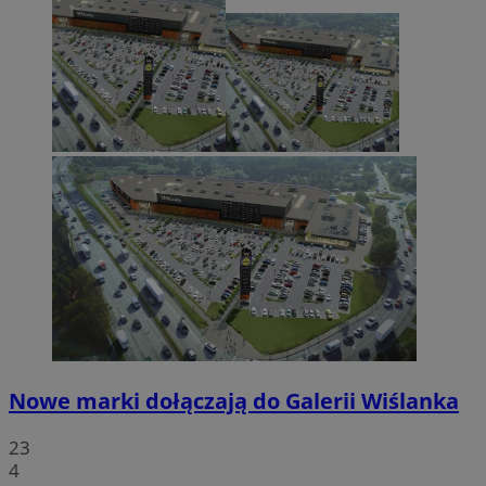
Nowe marki dołączają do Galerii Wiślanka
23
4