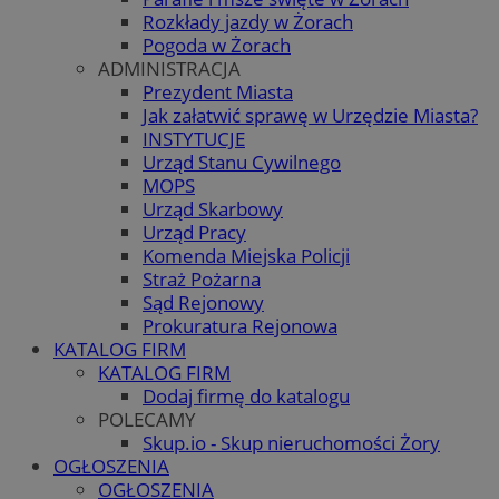
Rozkłady jazdy w Żorach
Pogoda w Żorach
ADMINISTRACJA
Prezydent Miasta
Jak załatwić sprawę w Urzędzie Miasta?
INSTYTUCJE
Urząd Stanu Cywilnego
MOPS
Urząd Skarbowy
Urząd Pracy
Komenda Miejska Policji
Straż Pożarna
Sąd Rejonowy
Prokuratura Rejonowa
KATALOG FIRM
KATALOG FIRM
Dodaj firmę do katalogu
POLECAMY
Skup.io - Skup nieruchomości Żory
OGŁOSZENIA
OGŁOSZENIA