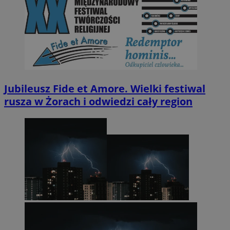
Jubileusz Fide et Amore. Wielki festiwal
rusza w Żorach i odwiedzi cały region