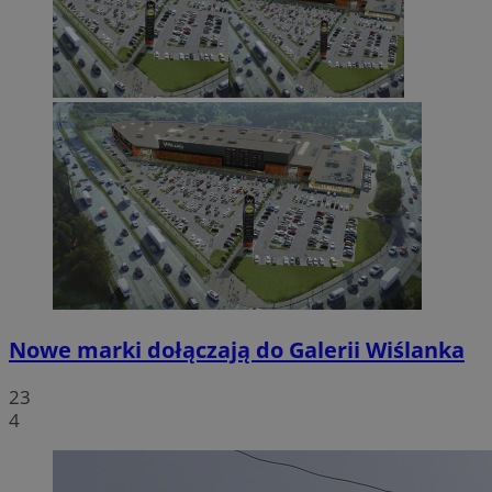
Nowe marki dołączają do Galerii Wiślanka
23
4