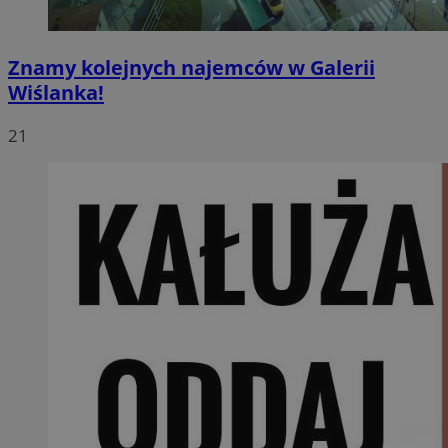
Znamy kolejnych najemców w Galerii
Wiślanka!
21