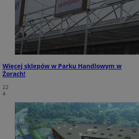
Więcej sklepów w Parku Handlowym w
Żorach!
22
4