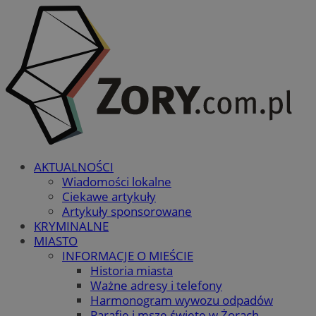
AKTUALNOŚCI
Wiadomości lokalne
Ciekawe artykuły
Artykuły sponsorowane
KRYMINALNE
MIASTO
INFORMACJE O MIEŚCIE
Historia miasta
Ważne adresy i telefony
Harmonogram wywozu odpadów
Parafie i msze święte w Żorach