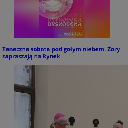
Taneczna sobota pod gołym niebem. Żory
zapraszają na Rynek