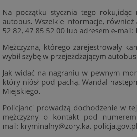
Na początku stycznia tego roku,idąc 
autobus. Wszelkie informacje, równi
li_gc
52 82, 47 85 52 00 lub adresem e-mail:
CookieScriptConse
Mężczyzna, którego zarejestrowały kam
wybił szybę w przejeżdżającym autobusi
Jak widać na nagraniu w pewnym momenc
Nazwa
który niósł pod pachą. Wandal następn
Nazwa
Nazwa
gid_CAESEEbgrCsX
Miejskiego.
_ga_L2744325BY
__mguid_
tt_viewer
Policjanci prowadzą dochodzenie w te
_ga
mężczyzny o kontakt pod numerem
DSID
mail:
kryminalny@zory.ka
. policja.gov.pl
ADKUID