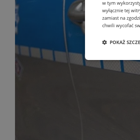
w tym wykorzysty
wyłącznie tej wi
zamiast na zgodz
chwili wycofać s
POKAŻ SZCZ
Niezbędne
Ni
Niezbędne pliki cook
zarządzanie kontem. 
Nazwa