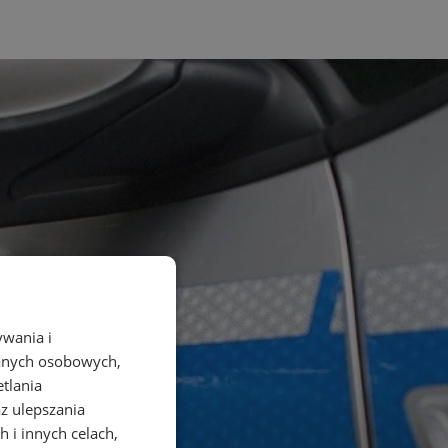
ywania i
danych osobowych,
etlania
az ulepszania
 i innych celach,