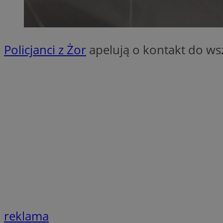
SessID
QeSessID
MvSessID
Policjanci z Żor
apelują o kontakt do ws
__cf_bm
suid
INGRESSCOOKIE
euds
VISITOR_PRIVACY_
reklama