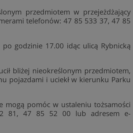
woich preferencji,
 z regulacjami
reślonym przedmiotem w przejeżdżający
erami telefonów: 47 85 533 37, 47 85
y gościa na
nych celów
rzez usługę Cookie-
preferencji
 po godzinie 17.00 idąc ulicą Rybnicką
 na pliki cookie.
ookie Cookie-
ucił bliżej nieokreślonym przedmiotem,
hu pojazdami i uciekł w kierunku Parku
lytics do
ookie jest używany
iewer”, aby pomóc
acznej identyfikacji
e widzisz w naszych
óre mogą pomóc w ustaleniu tożsamości
dostępu do strony
Analytics - co
ej, aby śledzić
anej usługi
2 81, 47 85 52 00 lub adresem e-
e użytkowników i
rozróżniania
 konkretnej
. Pomaga w
e losowo
zyfrowany /
ta. Jest on
izowanych
nie i służy do
eń użytkowników i
 sesji i kampanii
ry identyfikuje
iu korzystania z