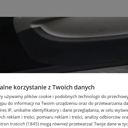
lne korzystanie z Twoich danych
rzy używamy plików cookie i podobnych technologii do przechow
ępu do informacji na Twoim urządzeniu oraz do przetwarzania 
dres IP, unikalne identyfikatory i dane przeglądania, w celu wyświ
h reklam i treści, pomiaru reklam i treści, analizy odbiorców or
tron trzecich (1845)
mogą również przetwarzać Twoje dane w tych