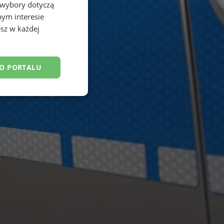
 wybory dotyczą
nym interesie
sz w każdej
DO PORTALU
esklasyfikowane
ane
owanie użytkownika i
j.