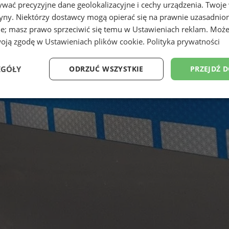
wać precyzyjne dane geolokalizacyjne i cechy urządzenia. Twoje
tryny. Niektórzy dostawcy mogą opierać się na prawnie uzasadnio
ie; masz prawo sprzeciwić się temu w
Ustawieniach reklam
. Może
woją zgodę w
Ustawieniach plików cookie
.
Polityka prywatności
EGÓŁY
ODRZUĆ WSZYSTKIE
PRZEJDŹ 
Wydajność
Targetowanie
Funkcjonalność
Ni
ezbędne
Wydajność
Targetowanie
Funkcjonalność
Niesklasyfikow
ie umożliwiają korzystanie z podstawowych funkcji strony internetowej, takich jak log
Bez niezbędnych plików cookie nie można prawidłowo korzystać ze strony internetowe
Okres
Provider
/
Domena
Opis
przechowywania