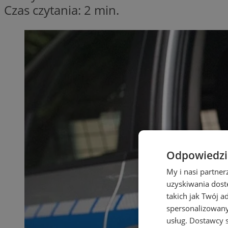
Czas czytania: 2 min.
Odpowiedzia
My i nasi partne
uzyskiwania dost
takich jak Twój a
spersonalizowanyc
usług.
Dostawcy s