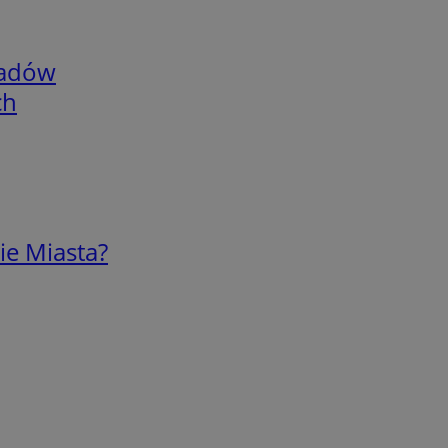
adów
ch
ie Miasta?