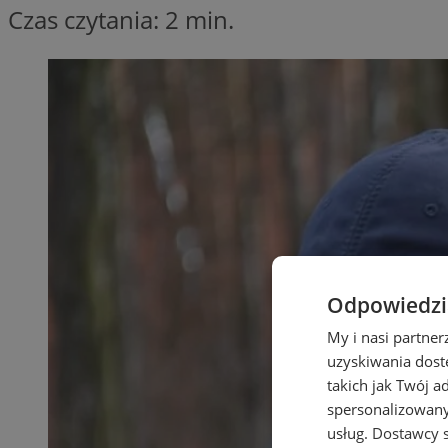
Czas czytania: 2 min.
Odpowiedzia
My i nasi partne
uzyskiwania dost
takich jak Twój a
spersonalizowanyc
usług.
Dostawcy s