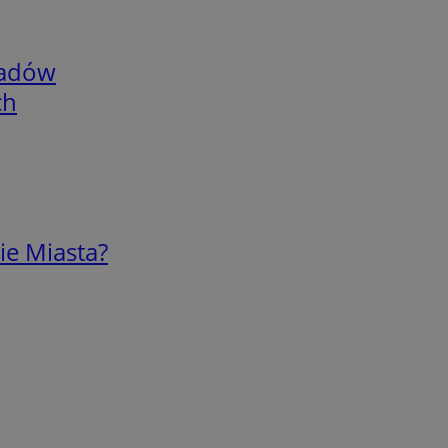
adów
ch
ie Miasta?