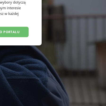
 wybory dotyczą
nym interesie
sz w każdej
DO PORTALU
esklasyfikowane
ane
owanie użytkownika i
j.