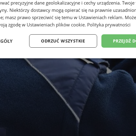
wać precyzyjne dane geolokalizacyjne i cechy urządzenia. Twoje
tryny. Niektórzy dostawcy mogą opierać się na prawnie uzasadnio
ie; masz prawo sprzeciwić się temu w
Ustawieniach reklam
. Może
woją zgodę w
Ustawieniach plików cookie
.
Polityka prywatności
EGÓŁY
ODRZUĆ WSZYSTKIE
PRZEJDŹ 
Wydajność
Targetowanie
Funkcjonalność
Ni
ezbędne
Wydajność
Targetowanie
Funkcjonalność
Niesklasyfikow
ie umożliwiają korzystanie z podstawowych funkcji strony internetowej, takich jak log
Bez niezbędnych plików cookie nie można prawidłowo korzystać ze strony internetowe
Okres
Provider
/
Domena
Opis
przechowywania