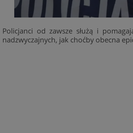
SessID
QeSessID
MvSessID
Policjanci od zawsze służą i pomagaj
__cf_bm
nadzwyczajnych, jak choćby obecna ep
suid
INGRESSCOOKIE
euds
VISITOR_PRIVACY_