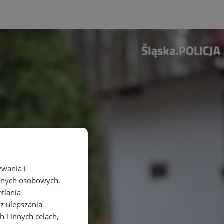
ywania i
danych osobowych,
etlania
az ulepszania
 i innych celach,