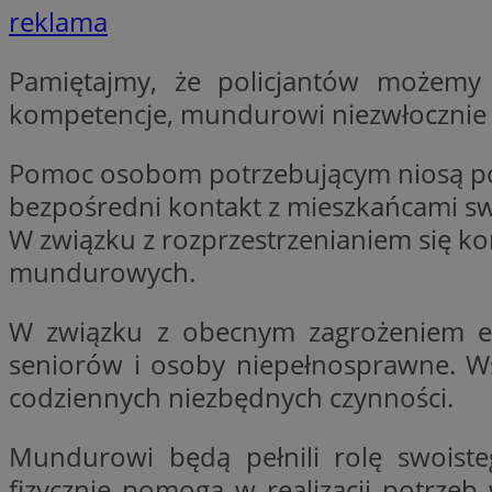
reklama
Pamiętajmy, że policjantów możemy 
li_gc
kompetencje, mundurowi niezwłocznie pr
CookieScriptConse
Pomoc osobom potrzebującym niosą poli
bezpośredni kontakt z mieszkańcami swo
W związku z rozprzestrzenianiem się ko
mundurowych.
Nazwa
Nazwa
Nazwa
gid_CAESEEbgrCsX
W związku z obecnym zagrożeniem ep
_ga_L2744325BY
__mguid_
tt_viewer
seniorów i osoby niepełnosprawne. Ws
_ga
codziennych niezbędnych czynności.
DSID
Mundurowi będą pełnili rolę swoist
ADKUID
fizycznie pomogą w realizacji potrze