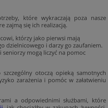
woich preferencji,
 z regulacjami
trzeby, które wykraczają poza nasze
y gościa na
nych celów
zajmą się ich realizacją.
rzez usługę Cookie-
preferencji
owi, którzy jako pierwsi mają
 na pliki cookie.
ookie Cookie-
o dzielnicowego i darzy go zaufaniem.
i seniorzy mogą liczyć na pomoc
 szczególny otoczą opieką samotnych
lytics do
ookie jest używany
iewer”, aby pomóc
yzyko zarażenia i pomóc w załatwieniu
acznej identyfikacji
e widzisz w naszych
dostępu do strony
Analytics - co
ej, aby śledzić
anej usługi
e użytkowników i
rozróżniania
 konkretnej
. Pomaga w
e losowo
zyfrowany /
ta. Jest on
rami a odpowiednimi służbami, które
izowanych
nie i służy do
eń użytkowników i
 sesji i kampanii
ry identyfikuje
ji
, jak chociażby w zakupach żywności,
iu korzystania z