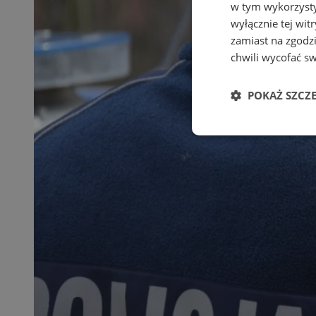
w tym wykorzysty
wyłącznie tej wi
zamiast na zgodz
chwili wycofać s
POKAŻ SZCZ
Niezbędne
Ni
Niezbędne pliki cook
zarządzanie kontem. 
Nazwa