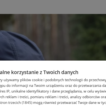
lne korzystanie z Twoich danych
rzy używamy plików cookie i podobnych technologii do przechow
ępu do informacji na Twoim urządzeniu oraz do przetwarzania 
dres IP, unikalne identyfikatory i dane przeglądania, w celu wyświ
h reklam i treści, pomiaru reklam i treści, analizy odbiorców or
tron trzecich (1845)
mogą również przetwarzać Twoje dane w tych