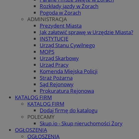
Rozkłady jazdy w Żorach
Pogoda w Żorach
ADMINISTRACJA
Prezydent Miasta
Jak załatwić sprawę w Urzędzie Miasta?
INSTYTUCJE
Urząd Stanu Cywilnego
MOPS
Urząd Skarbowy
Urząd Pracy
Komenda Miejska Policji
Straż Pożarna
Sąd Rejonowy
Prokuratura Rejonowa
KATALOG FIRM
KATALOG FIRM
Dodaj firmę do katalogu
POLECAMY
Skup.io - Skup nieruchomości Żory
OGŁOSZENIA
OGŁOSZENIA