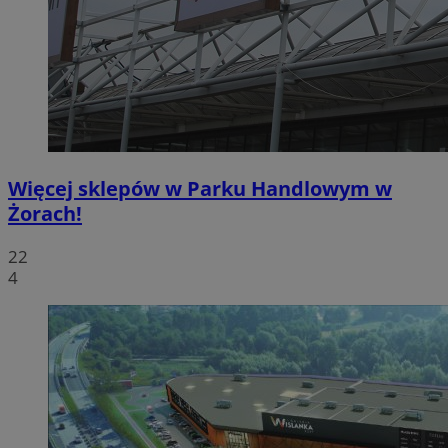
Więcej sklepów w Parku Handlowym w
Żorach!
22
4