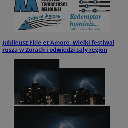
Jubileusz Fide et Amore. Wielki festiwal
rusza w Żorach i odwiedzi cały region