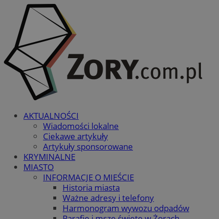
AKTUALNOŚCI
Wiadomości lokalne
Ciekawe artykuły
Artykuły sponsorowane
KRYMINALNE
MIASTO
INFORMACJE O MIEŚCIE
Historia miasta
Ważne adresy i telefony
Harmonogram wywozu odpadów
Parafie i msze święte w Żorach