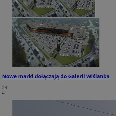
Nowe marki dołączają do Galerii Wiślanka
23
4