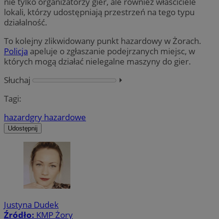
nie tylko organizatorzy gier, ale również właściciele
lokali, którzy udostępniają przestrzeń na tego typu
działalność.
To kolejny zlikwidowany punkt hazardowy w Żorach.
Policja
apeluje o zgłaszanie podejrzanych miejsc, w
których mogą działać nielegalne maszyny do gier.
Słuchaj
⏵︎
Tagi:
hazard
gry hazardowe
Udostępnij
Justyna Dudek
Źródło:
KMP Żory