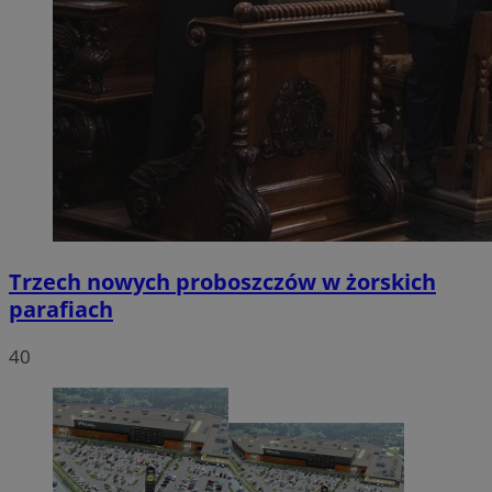
Trzech nowych proboszczów w żorskich
parafiach
40