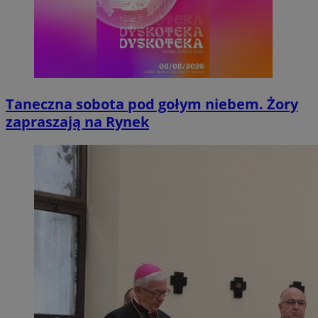
Taneczna sobota pod gołym niebem. Żory
zapraszają na Rynek