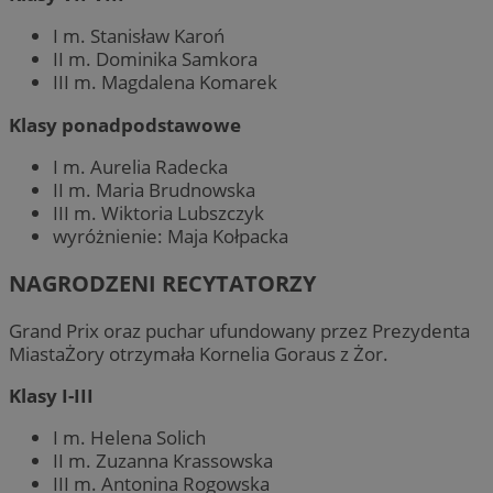
I m. Stanisław Karoń
II m. Dominika Samkora
III m. Magdalena Komarek
Klasy ponadpodstawowe
I m. Aurelia Radecka
II m. Maria Brudnowska
III m. Wiktoria Lubszczyk
wyróżnienie: Maja Kołpacka
NAGRODZENI RECYTATORZY
Grand Prix oraz puchar ufundowany przez Prezydenta
MiastaŻory otrzymała Kornelia Goraus z Żor.
Klasy I-III
I m. Helena Solich
II m. Zuzanna Krassowska
III m. Antonina Rogowska