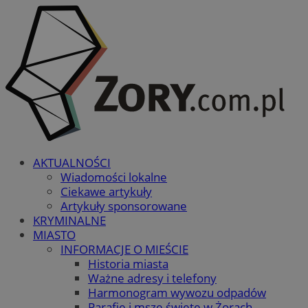
AKTUALNOŚCI
Wiadomości lokalne
Ciekawe artykuły
Artykuły sponsorowane
KRYMINALNE
MIASTO
INFORMACJE O MIEŚCIE
Historia miasta
Ważne adresy i telefony
Harmonogram wywozu odpadów
Parafie i msze święte w Żorach