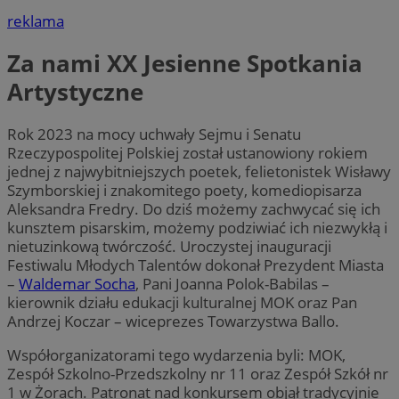
reklama
Za nami XX Jesienne Spotkania
Artystyczne
Rok 2023 na mocy uchwały Sejmu i Senatu
Rzeczypospolitej Polskiej został ustanowiony rokiem
jednej z najwybitniejszych poetek, felietonistek Wisławy
Szymborskiej i znakomitego poety, komediopisarza
Aleksandra Fredry. Do dziś możemy zachwycać się ich
kunsztem pisarskim, możemy podziwiać ich niezwykłą i
nietuzinkową twórczość. Uroczystej inauguracji
Festiwalu Młodych Talentów dokonał Prezydent Miasta
–
Waldemar Socha
, Pani Joanna Polok-Babilas –
kierownik działu edukacji kulturalnej MOK oraz Pan
Andrzej Koczar – wiceprezes Towarzystwa Ballo.
Współorganizatorami tego wydarzenia byli: MOK,
Zespół Szkolno-Przedszkolny nr 11 oraz Zespół Szkół nr
1 w Żorach. Patronat nad konkursem objął tradycyjnie