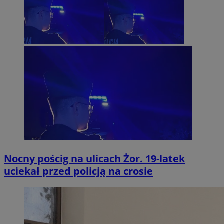
Nocny pościg na ulicach Żor. 19-latek
uciekał przed policją na crosie