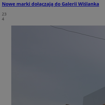
Nowe marki dołączają do Galerii Wiślanka
23
4