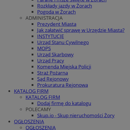
Rozkłady jazdy w Żorach
Pogoda w Żorach
ADMINISTRACJA
Prezydent Miasta
Jak załatwić sprawę w Urzędzie Miasta?
INSTYTUCJE
Urząd Stanu Cywilnego
MOPS
Urząd Skarbowy
Urząd Pracy
Komenda Miejska Policji
Straż Pożarna
Sąd Rejonowy
Prokuratura Rejonowa
KATALOG FIRM
KATALOG FIRM
Dodaj firmę do katalogu
POLECAMY
Skup.io - Skup nieruchomości Żory
OGŁOSZENIA
OGŁOSZENIA