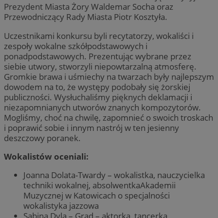
Prezydent Miasta Żory Waldemar Socha oraz
Przewodniczący Rady Miasta Piotr Kosztyła.
Uczestnikami konkursu byli recytatorzy, wokaliści i
zespoły wokalne szkółpodstawowych i
ponadpodstawowych. Prezentując wybrane przez
siebie utwory, stworzyli niepowtarzalną atmosferę.
Gromkie brawa i uśmiechy na twarzach były najlepszym
dowodem na to, że występy podobały się żorskiej
publiczności. Wysłuchaliśmy pięknych deklamacji i
niezapomnianych utworów znanych kompozytorów.
Mogliśmy, choć na chwilę, zapomnieć o swoich troskach
i poprawić sobie i innym nastrój w ten jesienny
deszczowy poranek.
Wokalistów oceniali:
Joanna Dolata-Twardy – wokalistka, nauczycielka
techniki wokalnej, absolwentkaAkademii
Muzycznej w Katowicach o specjalności
wokalistyka jazzowa
Sabina Dyla – Grad – aktorka, tancerka,