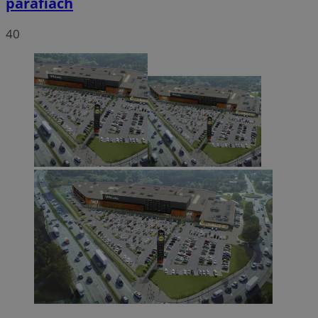
parafiach
40