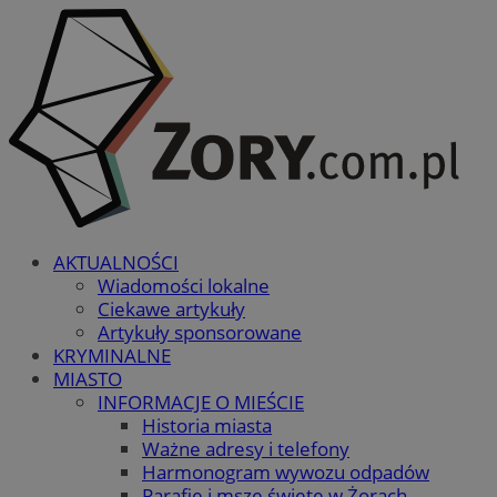
AKTUALNOŚCI
Wiadomości lokalne
Ciekawe artykuły
Artykuły sponsorowane
KRYMINALNE
MIASTO
INFORMACJE O MIEŚCIE
Historia miasta
Ważne adresy i telefony
Harmonogram wywozu odpadów
Parafie i msze święte w Żorach