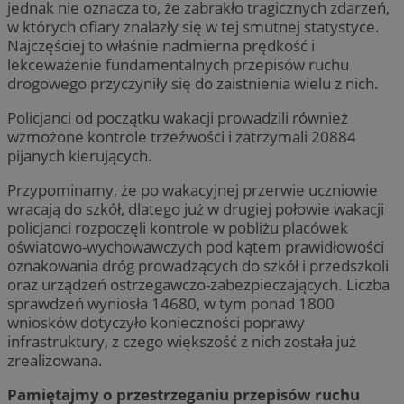
jednak nie oznacza to, że zabrakło tragicznych zdarzeń,
w których ofiary znalazły się w tej smutnej statystyce.
Najczęściej to właśnie nadmierna prędkość i
lekceważenie fundamentalnych przepisów ruchu
drogowego przyczyniły się do zaistnienia wielu z nich.
Policjanci od początku wakacji prowadzili również
wzmożone kontrole trzeźwości i zatrzymali 20884
pijanych kierujących.
Przypominamy, że po wakacyjnej przerwie uczniowie
wracają do szkół, dlatego już w drugiej połowie wakacji
policjanci rozpoczęli kontrole w pobliżu placówek
oświatowo-wychowawczych pod kątem prawidłowości
oznakowania dróg prowadzących do szkół i przedszkoli
oraz urządzeń ostrzegawczo-zabezpieczających. Liczba
sprawdzeń wyniosła 14680, w tym ponad 1800
wniosków dotyczyło konieczności poprawy
infrastruktury, z czego większość z nich została już
zrealizowana.
Pamiętajmy o przestrzeganiu przepisów ruchu