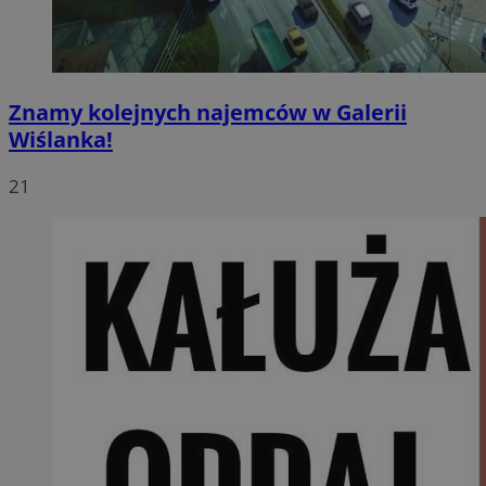
Znamy kolejnych najemców w Galerii
Wiślanka!
21