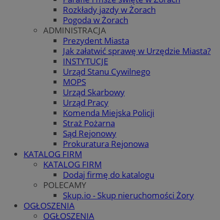
Rozkłady jazdy w Żorach
Pogoda w Żorach
ADMINISTRACJA
Prezydent Miasta
Jak załatwić sprawę w Urzędzie Miasta?
INSTYTUCJE
Urząd Stanu Cywilnego
MOPS
Urząd Skarbowy
Urząd Pracy
Komenda Miejska Policji
Straż Pożarna
Sąd Rejonowy
Prokuratura Rejonowa
KATALOG FIRM
KATALOG FIRM
Dodaj firmę do katalogu
POLECAMY
Skup.io - Skup nieruchomości Żory
OGŁOSZENIA
OGŁOSZENIA