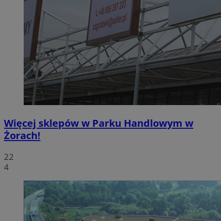
Więcej sklepów w Parku Handlowym w
Żorach!
22
4