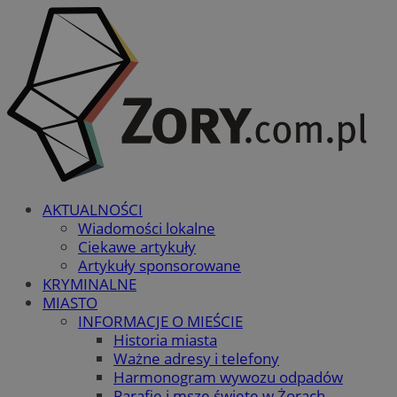
AKTUALNOŚCI
Wiadomości lokalne
Ciekawe artykuły
Artykuły sponsorowane
KRYMINALNE
MIASTO
INFORMACJE O MIEŚCIE
Historia miasta
Ważne adresy i telefony
Harmonogram wywozu odpadów
Parafie i msze święte w Żorach