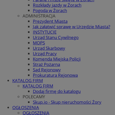
Rozkłady jazdy w Żorach
Pogoda w Żorach
ADMINISTRACJA
Prezydent Miasta
Jak załatwić sprawę w Urzędzie Miasta?
INSTYTUCJE
Urząd Stanu Cywilnego
MOPS
Urząd Skarbowy
Urząd Pracy
Komenda Miejska Policji
Straż Pożarna
Sąd Rejonowy
Prokuratura Rejonowa
KATALOG FIRM
KATALOG FIRM
Dodaj firmę do katalogu
POLECAMY
Skup.io - Skup nieruchomości Żory
OGŁOSZENIA
OGŁOSZENIA