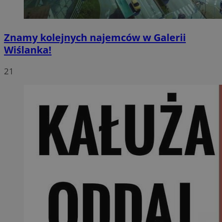
Znamy kolejnych najemców w Galerii
Wiślanka!
21