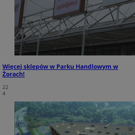
Więcej sklepów w Parku Handlowym w
Żorach!
22
4