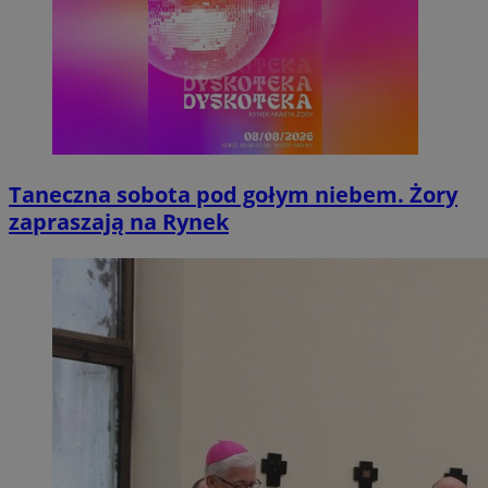
Taneczna sobota pod gołym niebem. Żory
zapraszają na Rynek