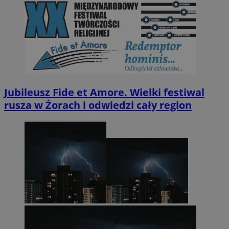
Jubileusz Fide et Amore. Wielki festiwal
rusza w Żorach i odwiedzi cały region