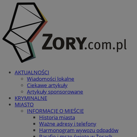
AKTUALNOŚCI
Wiadomości lokalne
Ciekawe artykuły
Artykuły sponsorowane
KRYMINALNE
MIASTO
INFORMACJE O MIEŚCIE
Historia miasta
Ważne adresy i telefony
Harmonogram wywozu odpadów
Parafie i msze święte w Żorach