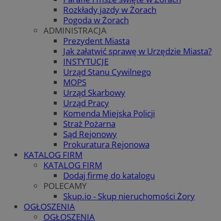
Rozkłady jazdy w Żorach
Pogoda w Żorach
ADMINISTRACJA
Prezydent Miasta
Jak załatwić sprawę w Urzędzie Miasta?
INSTYTUCJE
Urząd Stanu Cywilnego
MOPS
Urząd Skarbowy
Urząd Pracy
Komenda Miejska Policji
Straż Pożarna
Sąd Rejonowy
Prokuratura Rejonowa
KATALOG FIRM
KATALOG FIRM
Dodaj firmę do katalogu
POLECAMY
Skup.io - Skup nieruchomości Żory
OGŁOSZENIA
OGŁOSZENIA