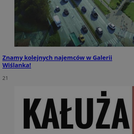
Znamy kolejnych najemców w Galerii
Wiślanka!
21