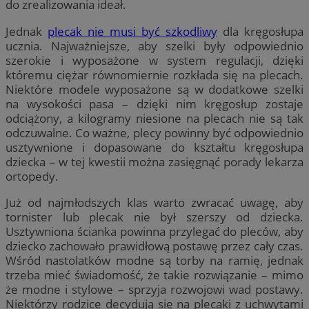
do zrealizowania ideał.
Jednak
plecak nie musi być szkodliwy
dla kręgosłupa
ucznia. Najważniejsze, aby szelki były odpowiednio
szerokie i wyposażone w system regulacji, dzięki
któremu ciężar równomiernie rozkłada się na plecach.
Niektóre modele wyposażone są w dodatkowe szelki
na wysokości pasa – dzięki nim kręgosłup zostaje
odciążony, a kilogramy niesione na plecach nie są tak
odczuwalne. Co ważne, plecy powinny być odpowiednio
usztywnione i dopasowane do kształtu kręgosłupa
dziecka – w tej kwestii można zasięgnąć porady lekarza
ortopedy.
Już od najmłodszych klas warto zwracać uwagę, aby
tornister lub plecak nie był szerszy od dziecka.
Usztywniona ścianka powinna przylegać do pleców, aby
dziecko zachowało prawidłową postawę przez cały czas.
Wśród nastolatków modne są torby na ramię, jednak
trzeba mieć świadomość, że takie rozwiązanie – mimo
że modne i stylowe – sprzyja rozwojowi wad postawy.
Niektórzy rodzice decydują się na plecaki z uchwytami