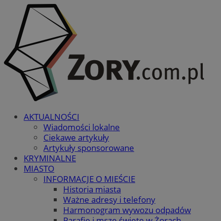
AKTUALNOŚCI
Wiadomości lokalne
Ciekawe artykuły
Artykuły sponsorowane
KRYMINALNE
MIASTO
INFORMACJE O MIEŚCIE
Historia miasta
Ważne adresy i telefony
Harmonogram wywozu odpadów
Parafie i msze święte w Żorach