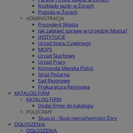
Rozkłady jazdy w Żorach
Pogoda w Żorach
ADMINISTRACJA
Prezydent Miasta
Jak załatwić sprawę w Urzędzie Miasta?
INSTYTUCJE
Urząd Stanu Cywilnego
MOPS
Urząd Skarbowy
Urząd Pracy
Komenda Miejska Policji
Straż Pożarna
Sąd Rejonowy
Prokuratura Rejonowa
KATALOG FIRM
KATALOG FIRM
Dodaj firmę do katalogu
POLECAMY
Skup.io - Skup nieruchomości Żory
OGŁOSZENIA
OGŁOSZENIA