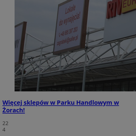
Więcej sklepów w Parku Handlowym w
Żorach!
22
4