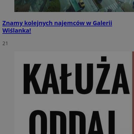
Znamy kolejnych najemców w Galerii
Wiślanka!
21