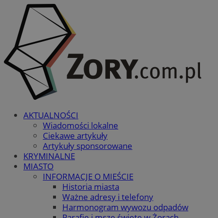
AKTUALNOŚCI
Wiadomości lokalne
Ciekawe artykuły
Artykuły sponsorowane
KRYMINALNE
MIASTO
INFORMACJE O MIEŚCIE
Historia miasta
Ważne adresy i telefony
Harmonogram wywozu odpadów
Parafie i msze święte w Żorach