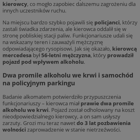
kierowcy
, co mogło zapobiec dalszemu zagrożeniu dla
innych uczestników ruchu.
Na miejscu bardzo szybko pojawili się
policjanci
, którzy
zastali świadka zdarzenia, ale kierowca oddalił się w
stronę pobliskiej stacji paliw. Funkcjonariusze udali się
na wskazany teren i zauważyli mężczyznę
odpowiadającego rysopisowi. Jak się okazało,
kierowcą
mercedesa
był
56-letni mężczyzna
, który
prowadził
pojazd pod wpływem alkoholu
.
Dwa promile alkoholu we krwi i samochód
na policyjnym parkingu
Badanie alkomatem potwierdziło przypuszczenia
funkcjonariuszy – kierowca miał
prawie dwa promile
alkoholu we krwi
. Pojazd został odholowany na koszt
nieodpowiedzialnego kierowcy, a on sam usłyszy
zarzuty. Grozi mu teraz nawet
do 3 lat pozbawienia
wolności
zaprowadzenie w stanie nietrzeźwości.