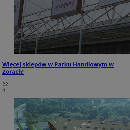
Więcej sklepów w Parku Handlowym w
Żorach!
22
4