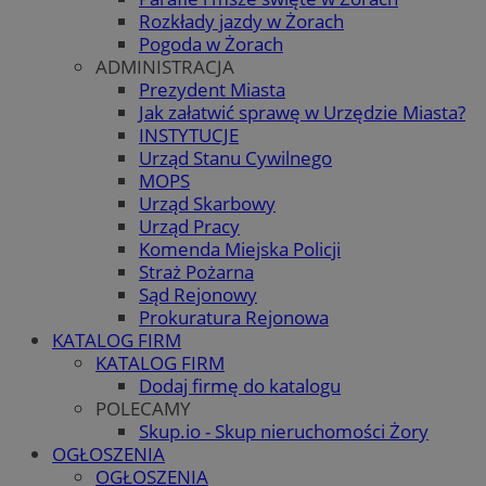
Rozkłady jazdy w Żorach
Pogoda w Żorach
ADMINISTRACJA
Prezydent Miasta
Jak załatwić sprawę w Urzędzie Miasta?
INSTYTUCJE
Urząd Stanu Cywilnego
MOPS
Urząd Skarbowy
Urząd Pracy
Komenda Miejska Policji
Straż Pożarna
Sąd Rejonowy
Prokuratura Rejonowa
KATALOG FIRM
KATALOG FIRM
Dodaj firmę do katalogu
POLECAMY
Skup.io - Skup nieruchomości Żory
OGŁOSZENIA
OGŁOSZENIA