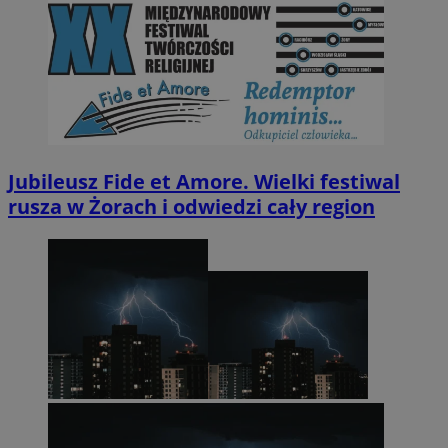
Jubileusz Fide et Amore. Wielki festiwal
rusza w Żorach i odwiedzi cały region