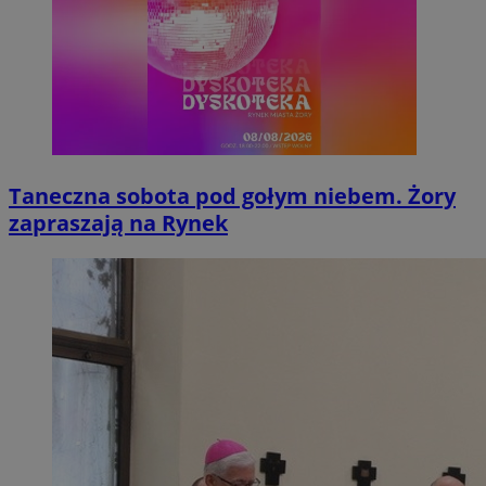
Taneczna sobota pod gołym niebem. Żory
zapraszają na Rynek