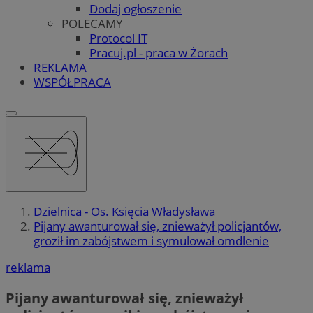
Dodaj ogłoszenie
POLECAMY
Protocol IT
Pracuj.pl - praca w Żorach
REKLAMA
WSPÓŁPRACA
Dzielnica - Os. Księcia Władysława
Pijany awanturował się, znieważył policjantów,
groził im zabójstwem i symulował omdlenie
reklama
Pijany awanturował się, znieważył