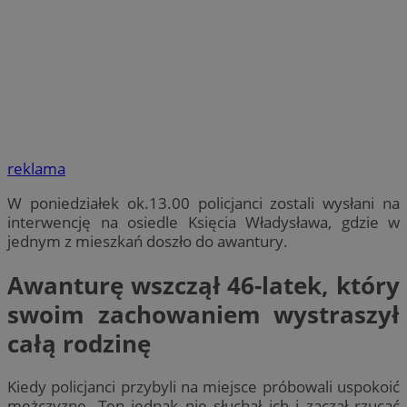
reklama
W poniedziałek ok.13.00 policjanci zostali wysłani na
interwencję na osiedle Księcia Władysława, gdzie w
jednym z mieszkań doszło do awantury.
Awanturę wszczął 46-latek, który
swoim zachowaniem wystraszył
całą rodzinę
Kiedy policjanci przybyli na miejsce próbowali uspokoić
mężczyznę. Ten jednak nie słuchał ich i zaczął rzucać