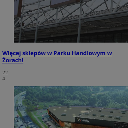
Więcej sklepów w Parku Handlowym w
Żorach!
22
4