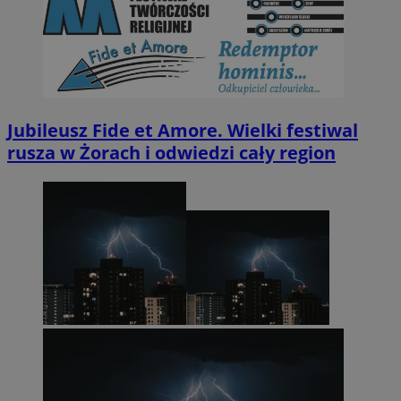
Jubileusz Fide et Amore. Wielki festiwal
rusza w Żorach i odwiedzi cały region