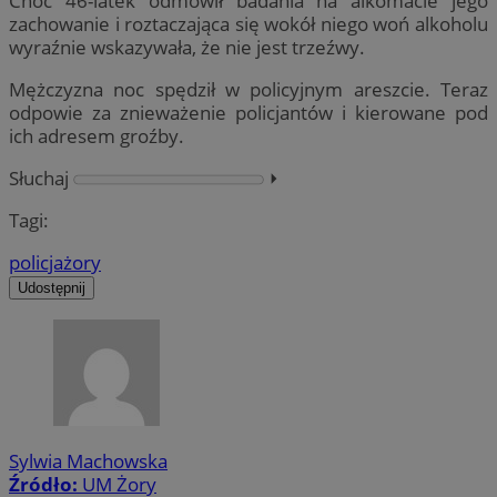
Choć 46-latek odmówił badania na alkomacie jego
zachowanie i roztaczająca się wokół niego woń alkoholu
wyraźnie wskazywała, że nie jest trzeźwy.
Mężczyzna noc spędził w policyjnym areszcie. Teraz
odpowie za znieważenie policjantów i kierowane pod
ich adresem groźby.
Słuchaj
⏵︎
Tagi:
policja
żory
Udostępnij
Sylwia Machowska
Źródło:
UM Żory