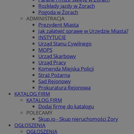
Rozkłady jazdy w Żorach
Pogoda w Żorach
ADMINISTRACJA
Prezydent Miasta
Jak załatwić sprawę w Urzędzie Miasta?
INSTYTUCJE
Urząd Stanu Cywilnego
MOPS
Urząd Skarbowy
Urząd Pracy
Komenda Miejska Policji
Straż Pożarna
Sąd Rejonowy
Prokuratura Rejonowa
KATALOG FIRM
KATALOG FIRM
Dodaj firmę do katalogu
POLECAMY
Skup.io - Skup nieruchomości Żory
OGŁOSZENIA
OGŁOSZENIA