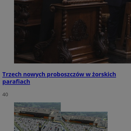
Trzech nowych proboszczów w żorskich
parafiach
40