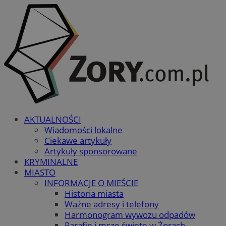
AKTUALNOŚCI
Wiadomości lokalne
Ciekawe artykuły
Artykuły sponsorowane
KRYMINALNE
MIASTO
INFORMACJE O MIEŚCIE
Historia miasta
Ważne adresy i telefony
Harmonogram wywozu odpadów
Parafie i msze święte w Żorach