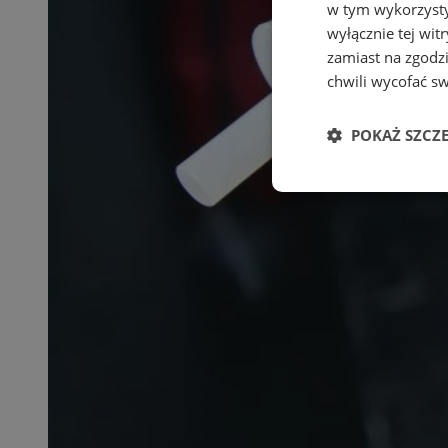
w tym wykorzysty
wyłącznie tej wi
zamiast na zgodz
chwili wycofać s
POKAŻ SZCZ
Niezbędne
Ni
Niezbędne pliki cook
zarządzanie kontem. 
Nazwa