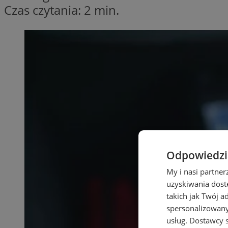
Czas czytania: 2 min.
Odpowiedzia
My i nasi partne
uzyskiwania dost
takich jak Twój a
spersonalizowanyc
usług.
Dostawcy s