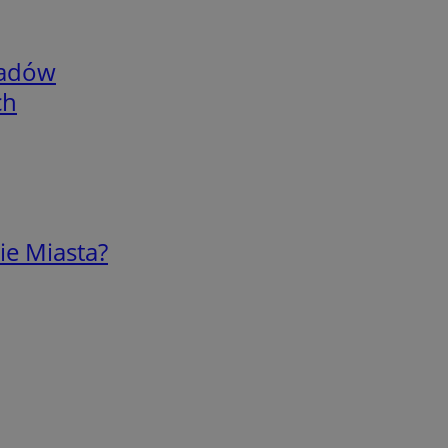
adów
ch
ie Miasta?