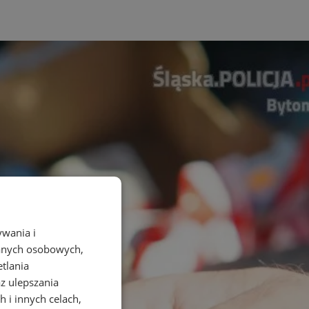
ywania i
danych osobowych,
etlania
az ulepszania
 i innych celach,