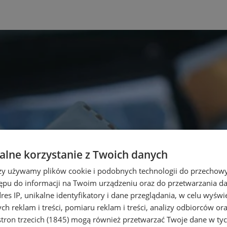
lne korzystanie z Twoich danych
rzy używamy plików cookie i podobnych technologii do przechow
ępu do informacji na Twoim urządzeniu oraz do przetwarzania 
dres IP, unikalne identyfikatory i dane przeglądania, w celu wyświ
h reklam i treści, pomiaru reklam i treści, analizy odbiorców or
tron trzecich (1845)
mogą również przetwarzać Twoje dane w tych