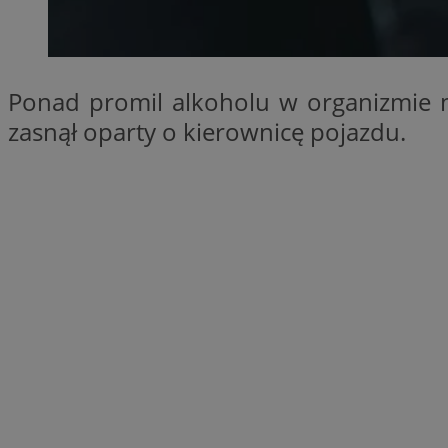
SessID
QeSessID
MvSessID
Ponad promil alkoholu w organizmie m
__cf_bm
zasnął oparty o kierownicę pojazdu.
suid
INGRESSCOOKIE
euds
VISITOR_PRIVACY_