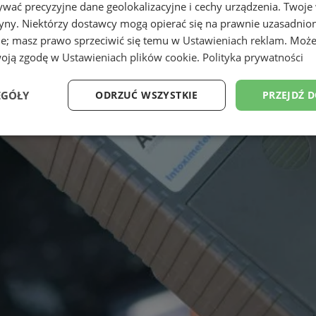
wać precyzyjne dane geolokalizacyjne i cechy urządzenia. Twoje
tryny. Niektórzy dostawcy mogą opierać się na prawnie uzasadnio
ie; masz prawo sprzeciwić się temu w
Ustawieniach reklam
. Może
woją zgodę w
Ustawieniach plików cookie
.
Polityka prywatności
EGÓŁY
ODRZUĆ WSZYSTKIE
PRZEJDŹ 
Wydajność
Targetowanie
Funkcjonalność
Ni
ezbędne
Wydajność
Targetowanie
Funkcjonalność
Niesklasyfikow
ie umożliwiają korzystanie z podstawowych funkcji strony internetowej, takich jak log
Bez niezbędnych plików cookie nie można prawidłowo korzystać ze strony internetowe
Okres
Provider
/
Domena
Opis
przechowywania