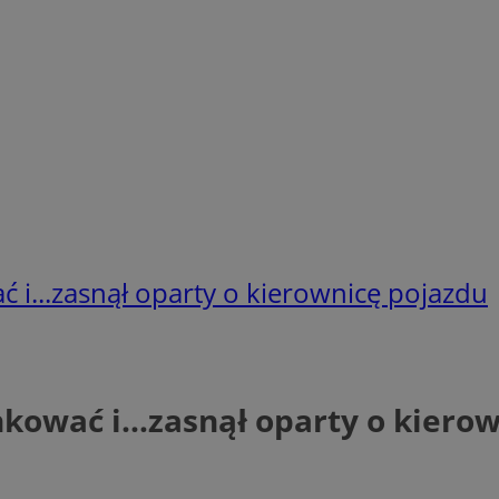
ć i...zasnął oparty o kierownicę pojazdu
ankować i…zasnął oparty o kiero