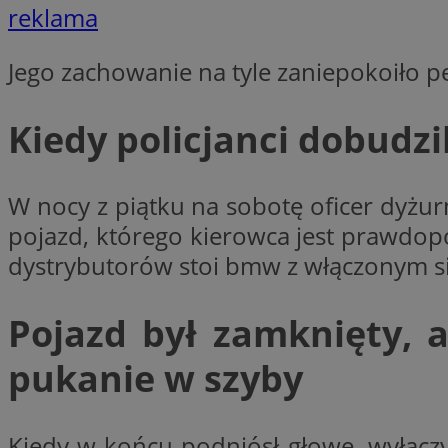
reklama
Jego zachowanie na tyle zaniepokoiło p
li_gc
Kiedy policjanci dobudzi
CookieScriptConse
W nocy z piątku na sobotę oficer dyżurn
pojazd, którego kierowca jest prawdop
Nazwa
dystrybutorów stoi bmw z włączonym si
Nazwa
Nazwa
gid_CAESEEbgrCsX
_ga_L2744325BY
Pojazd był zamknięty, 
__mguid_
tt_viewer
_ga
pukanie w szyby
DSID
ADKUID
Kiedy w końcu podniósł głowę, wyłączy