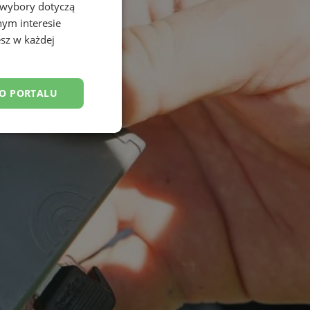
 wybory dotyczą
nym interesie
sz w każdej
DO PORTALU
esklasyfikowane
ane
owanie użytkownika i
j.