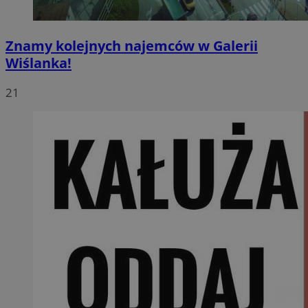
Znamy kolejnych najemców w Galerii
Wiślanka!
21