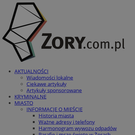
AKTUALNOŚCI
Wiadomości lokalne
Ciekawe artykuły
Artykuły sponsorowane
KRYMINALNE
MIASTO
INFORMACJE O MIEŚCIE
Historia miasta
Ważne adresy i telefony
Harmonogram wywozu odpadów
Parafie i msze święte w Żorach