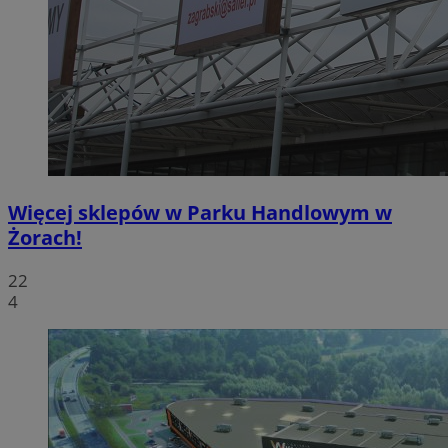
Więcej sklepów w Parku Handlowym w
Żorach!
22
4