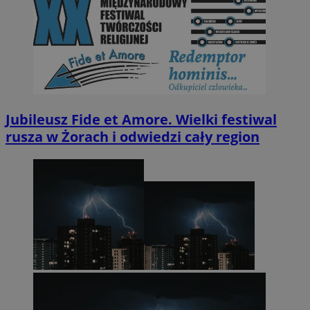
Jubileusz Fide et Amore. Wielki festiwal
rusza w Żorach i odwiedzi cały region