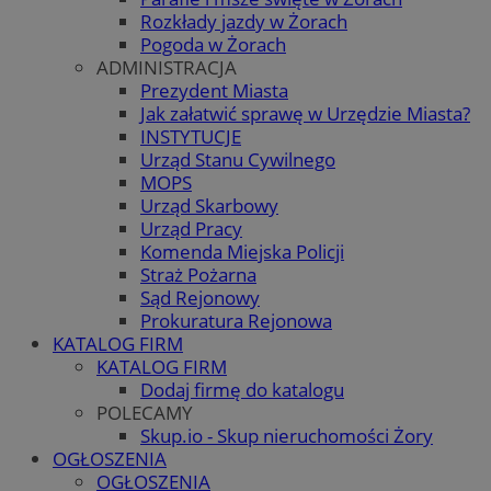
Rozkłady jazdy w Żorach
Pogoda w Żorach
ADMINISTRACJA
Prezydent Miasta
Jak załatwić sprawę w Urzędzie Miasta?
INSTYTUCJE
Urząd Stanu Cywilnego
MOPS
Urząd Skarbowy
Urząd Pracy
Komenda Miejska Policji
Straż Pożarna
Sąd Rejonowy
Prokuratura Rejonowa
KATALOG FIRM
KATALOG FIRM
Dodaj firmę do katalogu
POLECAMY
Skup.io - Skup nieruchomości Żory
OGŁOSZENIA
OGŁOSZENIA