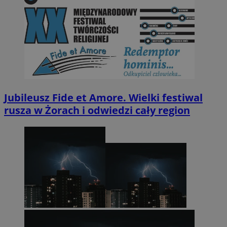
Jubileusz Fide et Amore. Wielki festiwal
rusza w Żorach i odwiedzi cały region