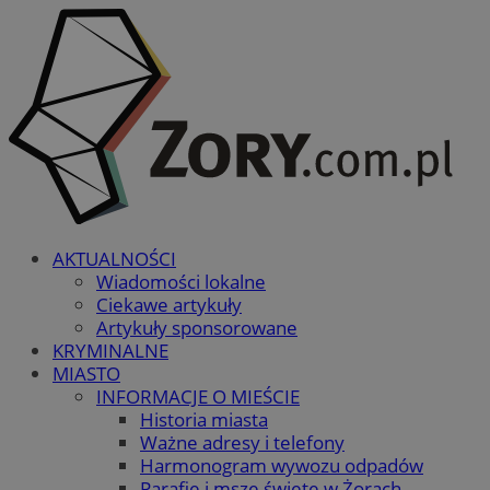
AKTUALNOŚCI
Wiadomości lokalne
Ciekawe artykuły
Artykuły sponsorowane
KRYMINALNE
MIASTO
INFORMACJE O MIEŚCIE
Historia miasta
Ważne adresy i telefony
Harmonogram wywozu odpadów
Parafie i msze święte w Żorach