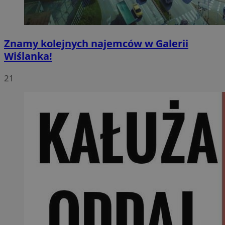
Znamy kolejnych najemców w Galerii
Wiślanka!
21