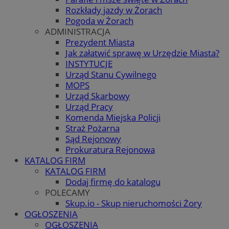
Rozkłady jazdy w Żorach
Pogoda w Żorach
ADMINISTRACJA
Prezydent Miasta
Jak załatwić sprawę w Urzędzie Miasta?
INSTYTUCJE
Urząd Stanu Cywilnego
MOPS
Urząd Skarbowy
Urząd Pracy
Komenda Miejska Policji
Straż Pożarna
Sąd Rejonowy
Prokuratura Rejonowa
KATALOG FIRM
KATALOG FIRM
Dodaj firmę do katalogu
POLECAMY
Skup.io - Skup nieruchomości Żory
OGŁOSZENIA
OGŁOSZENIA