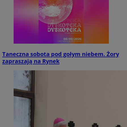
Taneczna sobota pod gołym niebem. Żory
zapraszają na Rynek