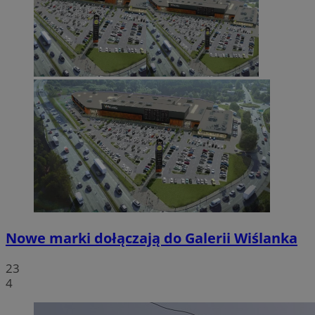
Nowe marki dołączają do Galerii Wiślanka
23
4