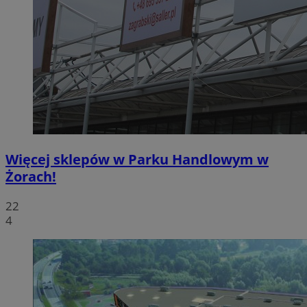
Więcej sklepów w Parku Handlowym w
Żorach!
22
4