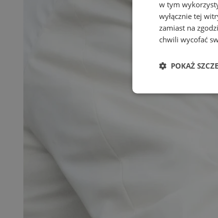
w tym wykorzysty
wyłącznie tej wi
zamiast na zgodz
chwili wycofać s
POKAŻ SZCZ
Niezbędne
Ni
Niezbędne pliki cook
zarządzanie kontem. 
Nazwa