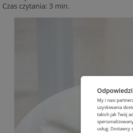
Czas czytania: 3 min.
Odpowiedzia
My i nasi partne
uzyskiwania dost
takich jak Twój a
spersonalizowanyc
usług.
Dostawcy s