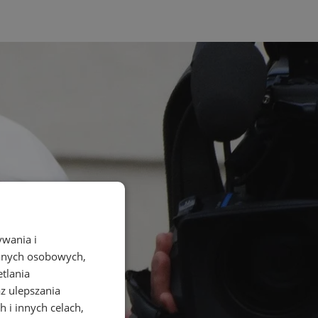
ywania i
danych osobowych,
etlania
az ulepszania
 i innych celach,