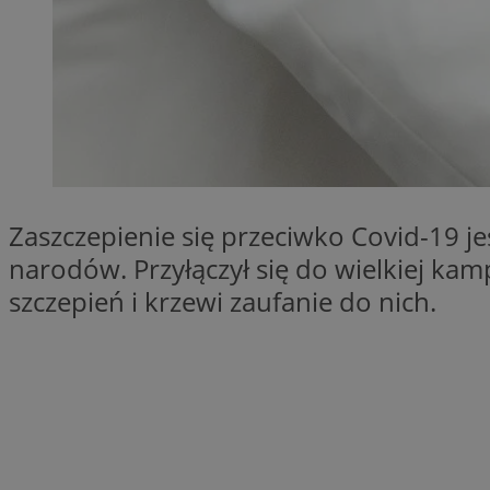
SessID
QeSessID
MvSessID
__cf_bm
suid
Zaszczepienie się przeciwko Covid-19 je
INGRESSCOOKIE
narodów. Przyłączył się do wielkiej ka
szczepień i krzewi zaufanie do nich.
euds
VISITOR_PRIVACY_