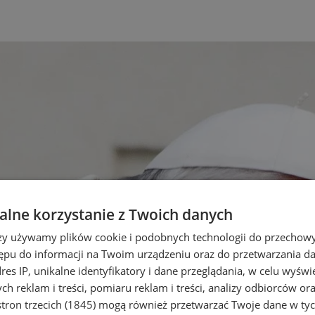
lne korzystanie z Twoich danych
rzy używamy plików cookie i podobnych technologii do przechow
ępu do informacji na Twoim urządzeniu oraz do przetwarzania 
dres IP, unikalne identyfikatory i dane przeglądania, w celu wyświ
h reklam i treści, pomiaru reklam i treści, analizy odbiorców or
tron trzecich (1845)
mogą również przetwarzać Twoje dane w tych