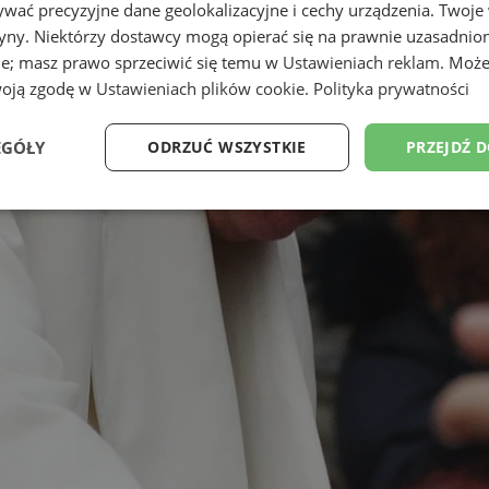
wać precyzyjne dane geolokalizacyjne i cechy urządzenia. Twoje
tryny. Niektórzy dostawcy mogą opierać się na prawnie uzasadnio
ie; masz prawo sprzeciwić się temu w
Ustawieniach reklam
. Może
woją zgodę w
Ustawieniach plików cookie
.
Polityka prywatności
EGÓŁY
ODRZUĆ WSZYSTKIE
PRZEJDŹ 
Wydajność
Targetowanie
Funkcjonalność
Ni
ezbędne
Wydajność
Targetowanie
Funkcjonalność
Niesklasyfikow
ie umożliwiają korzystanie z podstawowych funkcji strony internetowej, takich jak log
Bez niezbędnych plików cookie nie można prawidłowo korzystać ze strony internetowe
Okres
Provider
/
Domena
Opis
przechowywania