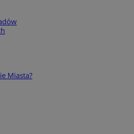
adów
ch
ie Miasta?