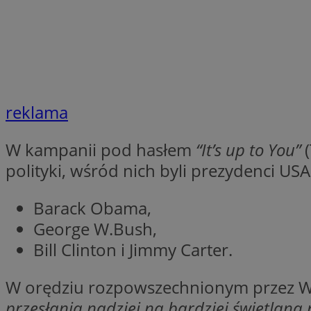
li_gc
CookieScriptConse
reklama
W kampanii pod hasłem
“It’s up to You”
(
polityki, wśród nich byli prezydenci USA
Nazwa
Nazwa
Nazwa
gid_CAESEEbgrCsX
Barack Obama,
_ga_L2744325BY
__mguid_
George W.Bush,
tt_viewer
_ga
Bill Clinton i Jimmy Carter.
DSID
W orędziu rozpowszechnionym przez Wa
przesłania nadziei na bardziej świetlaną p
ADKUID