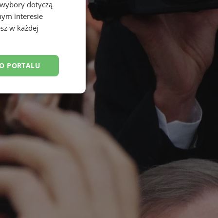
 wybory dotyczą
nym interesie
sz w każdej
DO PORTALU
esklasyfikowane
ane
owanie użytkownika i
j.