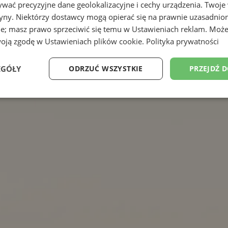
wać precyzyjne dane geolokalizacyjne i cechy urządzenia. Twoje
tryny. Niektórzy dostawcy mogą opierać się na prawnie uzasadnio
ie; masz prawo sprzeciwić się temu w
Ustawieniach reklam
. Może
woją zgodę w
Ustawieniach plików cookie
.
Polityka prywatności
EGÓŁY
ODRZUĆ WSZYSTKIE
PRZEJDŹ 
Wydajność
Targetowanie
Funkcjonalność
Ni
ezbędne
Wydajność
Targetowanie
Funkcjonalność
Niesklasyfikow
ie umożliwiają korzystanie z podstawowych funkcji strony internetowej, takich jak log
Bez niezbędnych plików cookie nie można prawidłowo korzystać ze strony internetowe
Okres
Provider
/
Domena
Opis
przechowywania