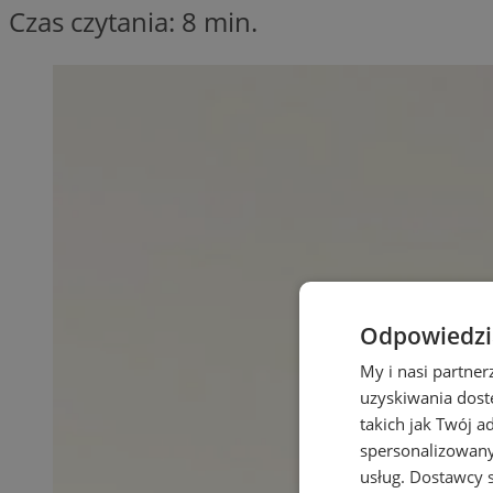
Czas czytania: 8 min.
Odpowiedzia
My i nasi partne
uzyskiwania dost
takich jak Twój a
spersonalizowanyc
usług.
Dostawcy s