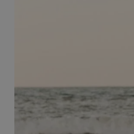
SessID
QeSessID
MvSessID
__cf_bm
suid
INGRESSCOOKIE
euds
VISITOR_PRIVACY_