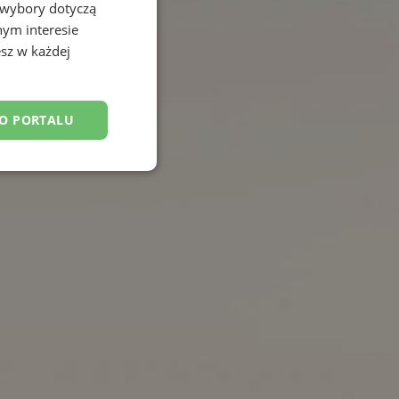
 wybory dotyczą
nym interesie
sz w każdej
DO PORTALU
esklasyfikowane
ane
owanie użytkownika i
j.