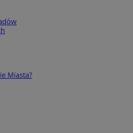
adów
ch
ie Miasta?