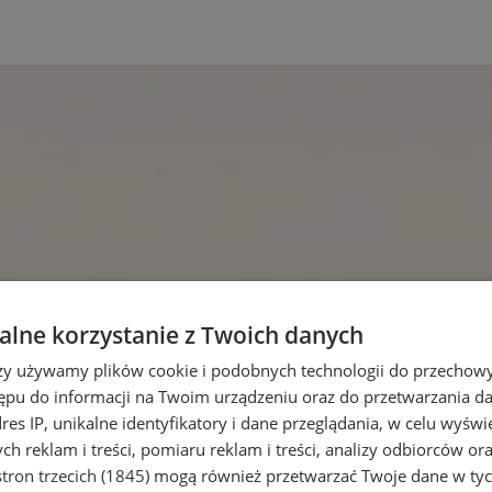
lne korzystanie z Twoich danych
rzy używamy plików cookie i podobnych technologii do przechow
ępu do informacji na Twoim urządzeniu oraz do przetwarzania 
dres IP, unikalne identyfikatory i dane przeglądania, w celu wyświ
h reklam i treści, pomiaru reklam i treści, analizy odbiorców or
tron trzecich (1845)
mogą również przetwarzać Twoje dane w tych