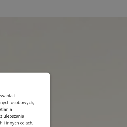
ywania i
danych osobowych,
etlania
az ulepszania
 i innych celach,