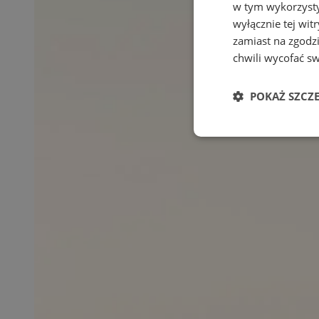
w tym wykorzysty
wyłącznie tej wi
zamiast na zgodz
chwili wycofać s
POKAŻ SZCZ
Niezbędne
Ni
Niezbędne pliki cook
zarządzanie kontem. 
Nazwa