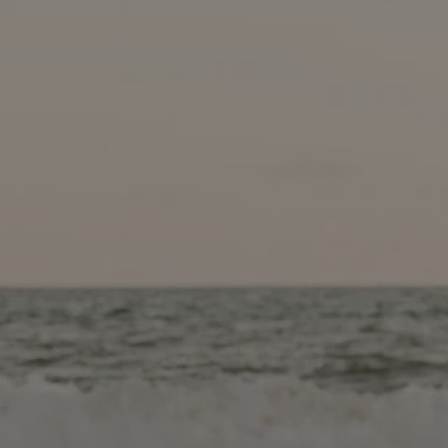
entyfikator sesji.
entyfikator sesji.
entyfikator sesji.
niania ludzi i
trony internetowej,
e ważnych raportów
ryny internetowej.
 identyfikatora
erów obsługuje
ekście
lu optymalizacji
 do przechowywania
niu do usług
e, czy użytkownik
enia lub reklamy.
nformacje o zgodzie
ncjach dotyczących
ia z witryny.
olityki prywatności
ich przestrzeganie
temu użytkownik nie