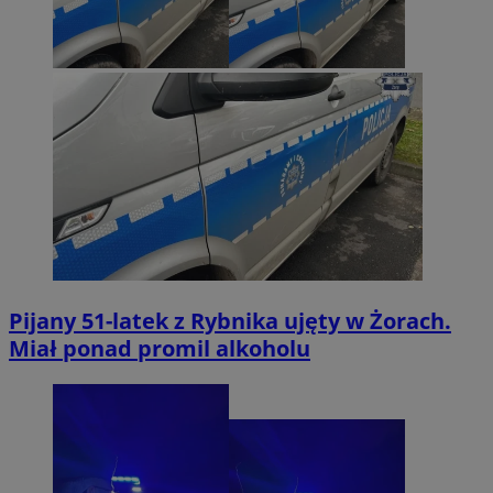
Pijany 51-latek z Rybnika ujęty w Żorach.
Miał ponad promil alkoholu