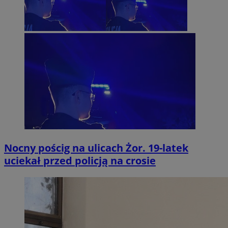
Nocny pościg na ulicach Żor. 19-latek
uciekał przed policją na crosie