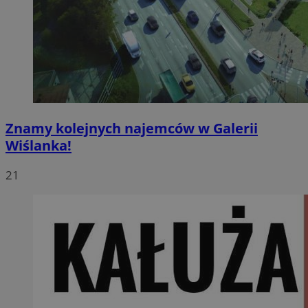
Znamy kolejnych najemców w Galerii
Wiślanka!
21