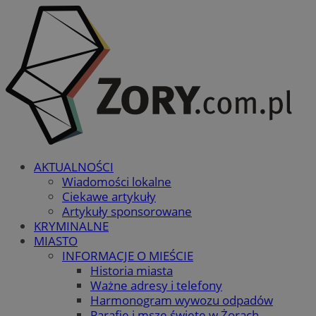
AKTUALNOŚCI
Wiadomości lokalne
Ciekawe artykuły
Artykuły sponsorowane
KRYMINALNE
MIASTO
INFORMACJE O MIEŚCIE
Historia miasta
Ważne adresy i telefony
Harmonogram wywozu odpadów
Parafie i msze święte w Żorach