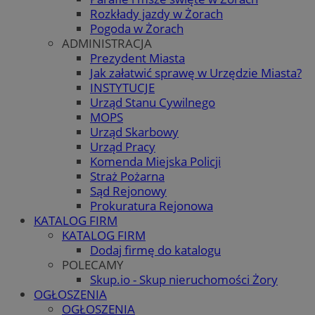
Rozkłady jazdy w Żorach
Pogoda w Żorach
ADMINISTRACJA
Prezydent Miasta
Jak załatwić sprawę w Urzędzie Miasta?
INSTYTUCJE
Urząd Stanu Cywilnego
MOPS
Urząd Skarbowy
Urząd Pracy
Komenda Miejska Policji
Straż Pożarna
Sąd Rejonowy
Prokuratura Rejonowa
KATALOG FIRM
KATALOG FIRM
Dodaj firmę do katalogu
POLECAMY
Skup.io - Skup nieruchomości Żory
OGŁOSZENIA
OGŁOSZENIA