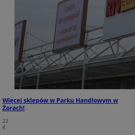
Więcej sklepów w Parku Handlowym w
Żorach!
22
4