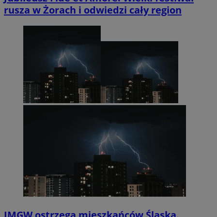
rusza w Żorach i odwiedzi cały region
IMGW ostrzega mieszkańców Śląska.