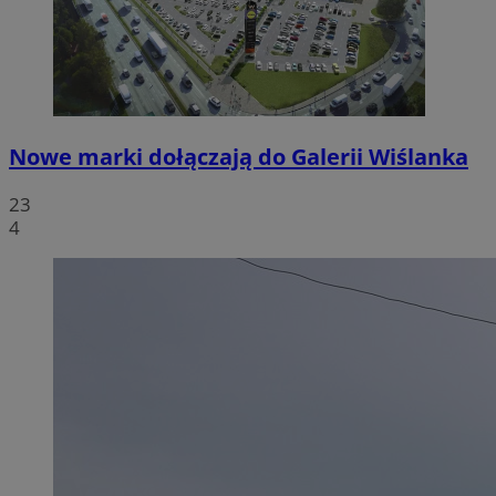
Nowe marki dołączają do Galerii Wiślanka
23
4