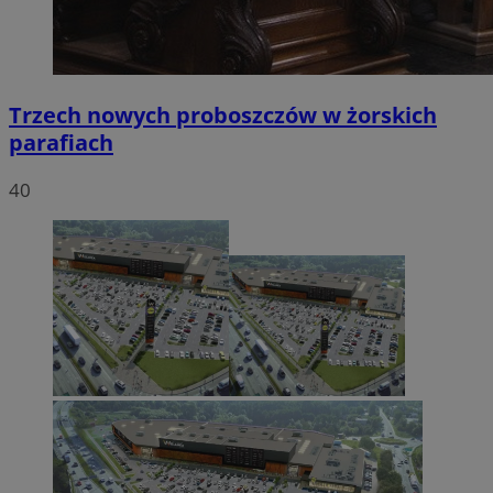
Trzech nowych proboszczów w żorskich
parafiach
40