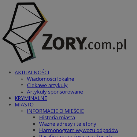
AKTUALNOŚCI
Wiadomości lokalne
Ciekawe artykuły
Artykuły sponsorowane
KRYMINALNE
MIASTO
INFORMACJE O MIEŚCIE
Historia miasta
Ważne adresy i telefony
Harmonogram wywozu odpadów
Parafie i msze święte w Żorach