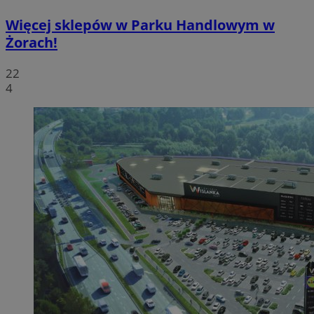
Więcej sklepów w Parku Handlowym w
Żorach!
22
4