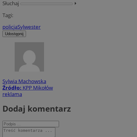
Słuchaj
⏵︎
Tagi:
policja
Sylwester
Udostępnij
Sylwia Machowska
Źródło:
KPP Mikołów
reklama
Dodaj komentarz