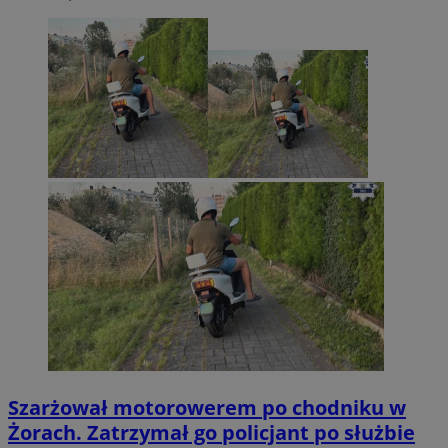
Szarżował motorowerem po chodniku w
Żorach. Zatrzymał go policjant po służbie