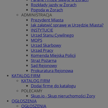
Rozkłady jazdy w Żorach
Pogoda w Żorach
ADMINISTRACJA
Prezydent Miasta
Jak załatwić sprawę w Urzędzie Miasta?
INSTYTUCJE
Urząd Stanu Cywilnego
MOPS
Urząd Skarbowy
Urząd Pracy
Komenda Miejska Policji
Straż Pożarna
Sąd Rejonowy
Prokuratura Rejonowa
KATALOG FIRM
KATALOG FIRM
Dodaj firmę do katalogu
POLECAMY
Skup.io - Skup nieruchomości Żory
OGŁOSZENIA
OGŁOSZENIA