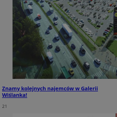
Znamy kolejnych najemców w Galerii
Wiślanka!
21