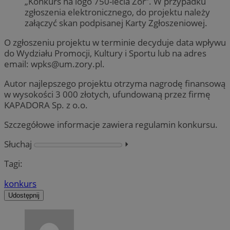
„Konkurs na logo 750-lecia Żor”. W przypadku
zgłoszenia elektronicznego, do projektu należy
załączyć skan podpisanej Karty Zgłoszeniowej.
O zgłoszeniu projektu w terminie decyduje data wpływu
do Wydziału Promocji, Kultury i Sportu lub na adres
email:
wpks@um.zory.pl
.
Autor najlepszego projektu otrzyma nagrodę finansową
w wysokości 3 000 złotych, ufundowaną przez firmę
KAPADORA Sp. z o.o.
Szczegółowe informacje zawiera regulamin konkursu.
Słuchaj
⏵︎
Tagi:
konkurs
Udostępnij