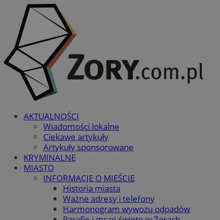
AKTUALNOŚCI
Wiadomości lokalne
Ciekawe artykuły
Artykuły sponsorowane
KRYMINALNE
MIASTO
INFORMACJE O MIEŚCIE
Historia miasta
Ważne adresy i telefony
Harmonogram wywozu odpadów
Parafie i msze święte w Żorach