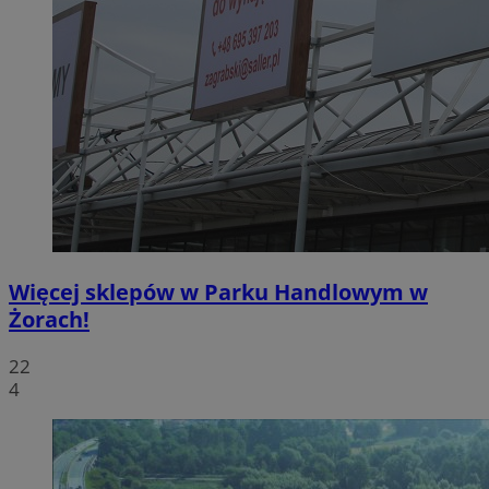
Więcej sklepów w Parku Handlowym w
Żorach!
22
4