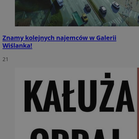
Znamy kolejnych najemców w Galerii
Wiślanka!
21