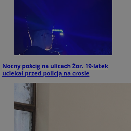
Nocny pościg na ulicach Żor. 19-latek
uciekał przed policją na crosie