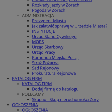
Rozkłady jazdy w Żorach
Pogoda w Żorach
ADMINISTRACJA
Prezydent Miasta
Jak załatwić sprawę w Urzędzie Miasta?
INSTYTUCJE
Urząd Stanu Cywilnego
MOPS
Urząd Skarbowy
Urząd Pracy
Komenda Miejska Policji
Straż Pożarna
Sąd Rejonowy
Prokuratura Rejonowa
KATALOG FIRM
KATALOG FIRM
Dodaj firmę do katalogu
POLECAMY
Skup.io - Skup nieruchomości Żory
OGŁOSZENIA
OGŁOSZENIA