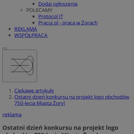
Dodaj ogłoszenie
POLECAMY
Protocol IT
Pracuj.pl - praca w Żorach
REKLAMA
WSPÓŁPRACA
Ciekawe artykuły
Ostatni dzień konkursu na projekt logo obchodów
750-lecia Miasta Żory!
reklama
Ostatni dzień konkursu na projekt logo