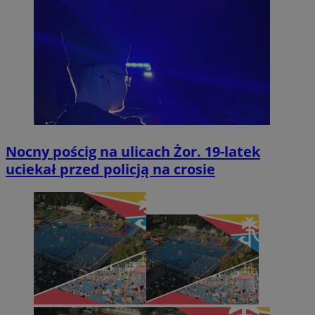
Nocny pościg na ulicach Żor. 19-latek
uciekał przed policją na crosie