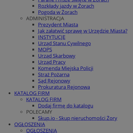
Rozkłady jazdy w Żorach
Pogoda w Żorach
ADMINISTRACJA
Prezydent Miasta
Jak załatwić sprawę w Urzędzie Miasta?
INSTYTUCJE
Urząd Stanu Cywilnego
MOPS
Urząd Skarbowy
Urząd Pracy
Komenda Miejska Policji
Straż Pożarna
Sąd Rejonowy
Prokuratura Rejonowa
KATALOG FIRM
KATALOG FIRM
Dodaj firmę do katalogu
POLECAMY
Skup.io - Skup nieruchomości Żory
OGŁOSZENIA
OGŁOSZENIA