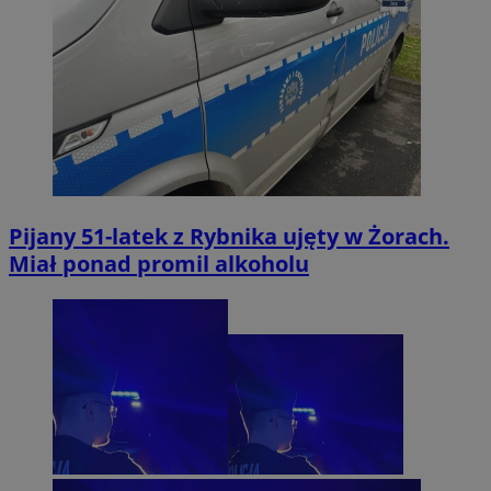
Pijany 51-latek z Rybnika ujęty w Żorach.
Miał ponad promil alkoholu