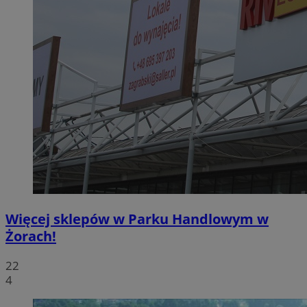
Więcej sklepów w Parku Handlowym w
Żorach!
22
4