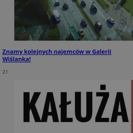
Znamy kolejnych najemców w Galerii
Wiślanka!
21