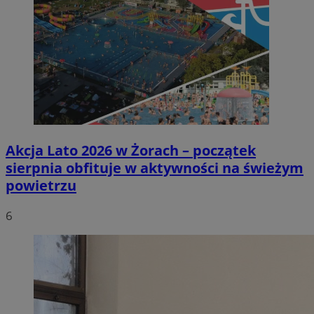
Akcja Lato 2026 w Żorach – początek
sierpnia obfituje w aktywności na świeżym
powietrzu
6