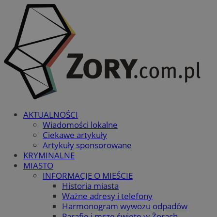
AKTUALNOŚCI
Wiadomości lokalne
Ciekawe artykuły
Artykuły sponsorowane
KRYMINALNE
MIASTO
INFORMACJE O MIEŚCIE
Historia miasta
Ważne adresy i telefony
Harmonogram wywozu odpadów
Parafie i msze święte w Żorach