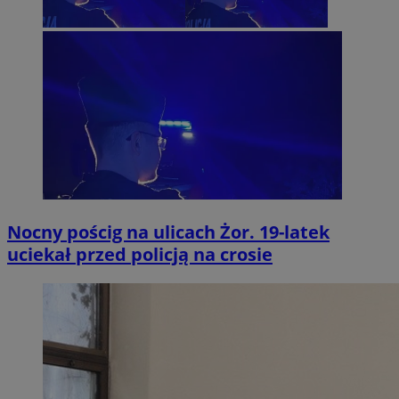
Nocny pościg na ulicach Żor. 19-latek
uciekał przed policją na crosie