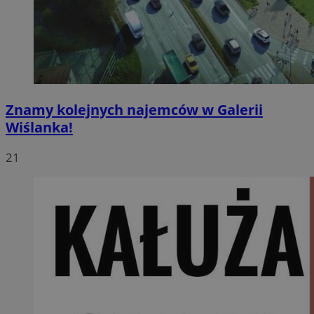
Znamy kolejnych najemców w Galerii
Wiślanka!
21