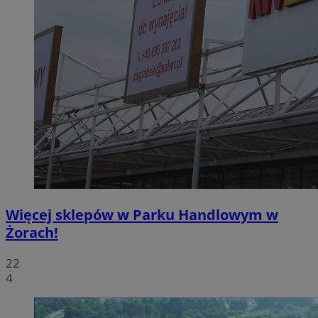
Więcej sklepów w Parku Handlowym w
Żorach!
22
4