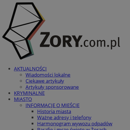
AKTUALNOŚCI
Wiadomości lokalne
Ciekawe artykuły
Artykuły sponsorowane
KRYMINALNE
MIASTO
INFORMACJE O MIEŚCIE
Historia miasta
Ważne adresy i telefony
Harmonogram wywozu odpadów
Parafie i msze święte w Żorach