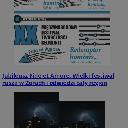
Jubileusz Fide et Amore. Wielki festiwal
rusza w Żorach i odwiedzi cały region