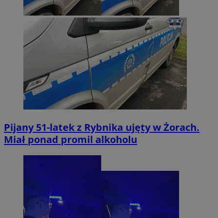
Pijany 51-latek z Rybnika ujęty w Żorach.
Miał ponad promil alkoholu