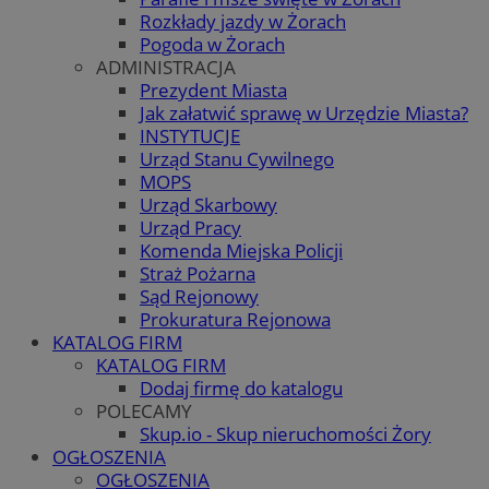
Rozkłady jazdy w Żorach
Pogoda w Żorach
ADMINISTRACJA
Prezydent Miasta
Jak załatwić sprawę w Urzędzie Miasta?
INSTYTUCJE
Urząd Stanu Cywilnego
MOPS
Urząd Skarbowy
Urząd Pracy
Komenda Miejska Policji
Straż Pożarna
Sąd Rejonowy
Prokuratura Rejonowa
KATALOG FIRM
KATALOG FIRM
Dodaj firmę do katalogu
POLECAMY
Skup.io - Skup nieruchomości Żory
OGŁOSZENIA
OGŁOSZENIA