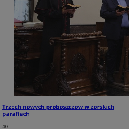
Trzech nowych proboszczów w żorskich
parafiach
40