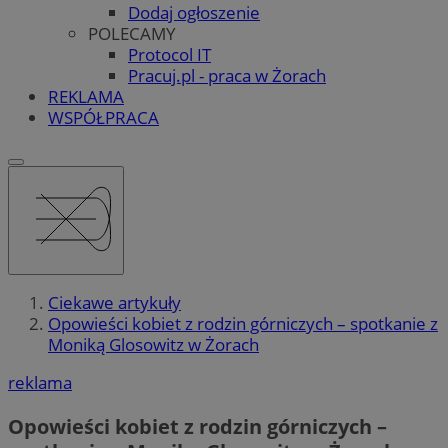
Dodaj ogłoszenie
POLECAMY
Protocol IT
Pracuj.pl - praca w Żorach
REKLAMA
WSPÓŁPRACA
Ciekawe artykuły
Opowieści kobiet z rodzin górniczych – spotkanie z
Moniką Glosowitz w Żorach
reklama
Opowieści kobiet z rodzin górniczych –