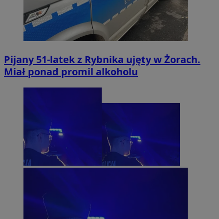
Pijany 51-latek z Rybnika ujęty w Żorach.
Miał ponad promil alkoholu