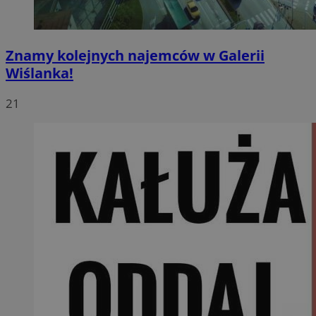
Znamy kolejnych najemców w Galerii
Wiślanka!
21