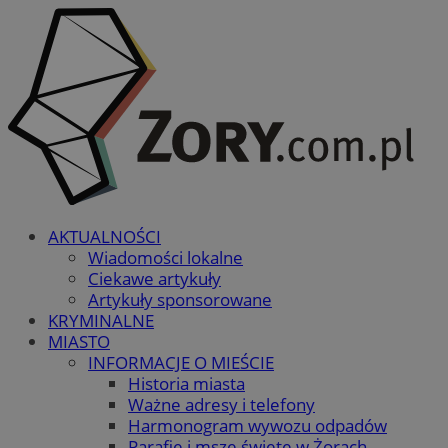
AKTUALNOŚCI
Wiadomości lokalne
Ciekawe artykuły
Artykuły sponsorowane
KRYMINALNE
MIASTO
INFORMACJE O MIEŚCIE
Historia miasta
Ważne adresy i telefony
Harmonogram wywozu odpadów
Parafie i msze święte w Żorach