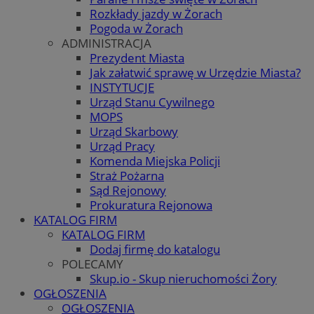
Rozkłady jazdy w Żorach
Pogoda w Żorach
ADMINISTRACJA
Prezydent Miasta
Jak załatwić sprawę w Urzędzie Miasta?
INSTYTUCJE
Urząd Stanu Cywilnego
MOPS
Urząd Skarbowy
Urząd Pracy
Komenda Miejska Policji
Straż Pożarna
Sąd Rejonowy
Prokuratura Rejonowa
KATALOG FIRM
KATALOG FIRM
Dodaj firmę do katalogu
POLECAMY
Skup.io - Skup nieruchomości Żory
OGŁOSZENIA
OGŁOSZENIA