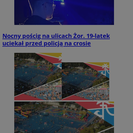
Nocny pościg na ulicach Żor. 19-latek
uciekał przed policją na crosie