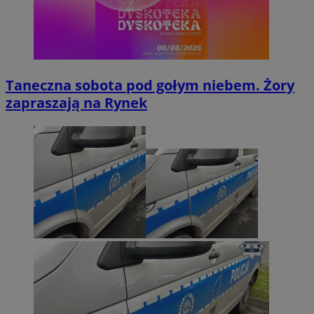
Taneczna sobota pod gołym niebem. Żory
zapraszają na Rynek