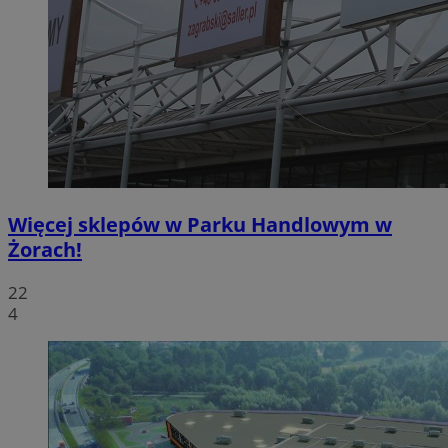
Więcej sklepów w Parku Handlowym w
Żorach!
22
4