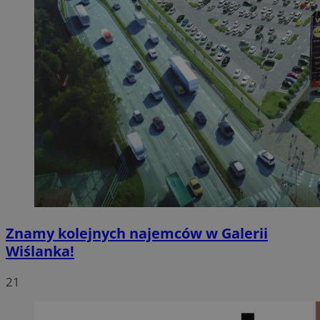
Znamy kolejnych najemców w Galerii
Wiślanka!
21