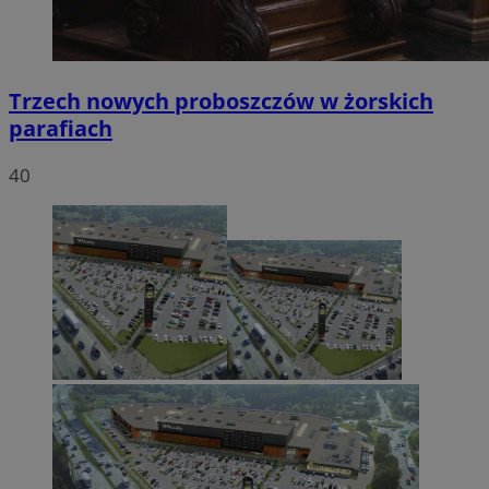
Trzech nowych proboszczów w żorskich
parafiach
40