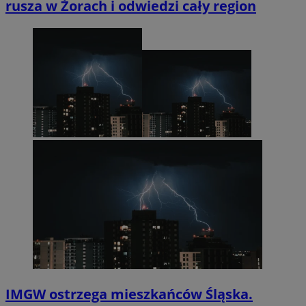
rusza w Żorach i odwiedzi cały region
IMGW ostrzega mieszkańców Śląska.