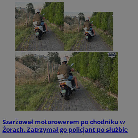
Szarżował motorowerem po chodniku w
Żorach. Zatrzymał go policjant po służbie