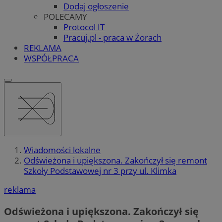
Dodaj ogłoszenie
POLECAMY
Protocol IT
Pracuj.pl - praca w Żorach
REKLAMA
WSPÓŁPRACA
Wiadomości lokalne
Odświeżona i upiększona. Zakończył się remont
Szkoły Podstawowej nr 3 przy ul. Klimka
reklama
Odświeżona i upiększona. Zakończył się