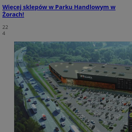
Więcej sklepów w Parku Handlowym w
Żorach!
22
4