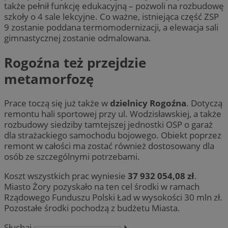
także pełnił funkcję edukacyjną – pozwoli na rozbudowę
szkoły o 4 sale lekcyjne. Co ważne, istniejąca część ZSP
9 zostanie poddana termomodernizacji, a elewacja sali
gimnastycznej zostanie odmalowana.
Rogoźna też przejdzie
metamorfozę
Prace toczą się już także w
dzielnicy Rogoźna
. Dotyczą
remontu hali sportowej przy ul. Wodzisławskiej, a także
rozbudowy siedziby tamtejszej jednostki OSP o garaż
dla strażackiego samochodu bojowego. Obiekt poprzez
remont w całości ma zostać również dostosowany dla
osób ze szczególnymi potrzebami.
Koszt wszystkich prac wyniesie
37 932 054,08 zł
.
Miasto Żory pozyskało na ten cel środki w ramach
Rządowego Funduszu Polski Ład w wysokości 30 mln zł.
Pozostałe środki pochodzą z budżetu Miasta.
Słuchaj
⏵︎