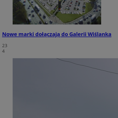
Nowe marki dołączają do Galerii Wiślanka
23
4