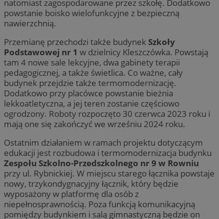
natomiast zagospodarowane przez szkołę. Dodatkowo
powstanie boisko wielofunkcyjne z bezpieczną
nawierzchnią.
Przemianę przechodzi także budynek
Szkoły
Podstawowej nr 1
w dzielnicy Kleszczówka. Powstają
tam 4 nowe sale lekcyjne, dwa gabinety terapii
pedagogicznej, a także świetlica. Co ważne, cały
budynek przejdzie także termomodernizację.
Dodatkowo przy placówce powstanie bieżnia
lekkoatletyczna, a jej teren zostanie częściowo
ogrodzony. Roboty rozpoczęto 30 czerwca 2023 roku i
mają one się zakończyć we wrześniu 2024 roku.
Ostatnim działaniem w ramach projektu dotyczącym
edukacji jest rozbudowa i termomodernizacja budynku
Zespołu Szkolno-Przedszkolnego nr 9 w Rowniu
przy ul. Rybnickiej. W miejscu starego łącznika powstaje
nowy, trzykondygnacyjny łącznik, który będzie
wyposażony w platformę dla osób z
niepełnosprawnością. Poza funkcją komunikacyjną
pomiędzy budynkiem i salą gimnastyczną będzie on