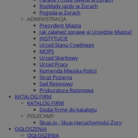
Rozkłady jazdy w Żorach
Pogoda w Żorach
ADMINISTRACJA
Prezydent Miasta
Jak załatwić sprawę w Urzędzie Miasta?
INSTYTUCJE
Urząd Stanu Cywilnego
MOPS
Urząd Skarbowy
Urząd Pracy
Komenda Miejska Policji
Straż Pożarna
Sąd Rejonowy
Prokuratura Rejonowa
KATALOG FIRM
KATALOG FIRM
Dodaj firmę do katalogu
POLECAMY
Skup.io - Skup nieruchomości Żory
OGŁOSZENIA
OGŁOSZENIA