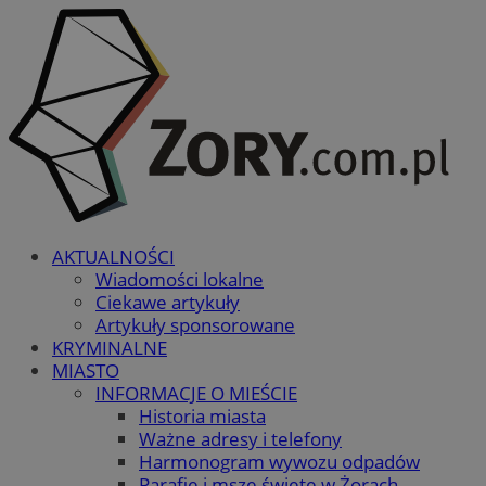
AKTUALNOŚCI
Wiadomości lokalne
Ciekawe artykuły
Artykuły sponsorowane
KRYMINALNE
MIASTO
INFORMACJE O MIEŚCIE
Historia miasta
Ważne adresy i telefony
Harmonogram wywozu odpadów
Parafie i msze święte w Żorach