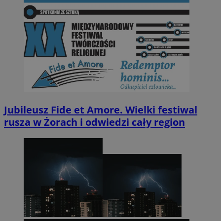
Jubileusz Fide et Amore. Wielki festiwal
rusza w Żorach i odwiedzi cały region