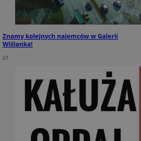
Znamy kolejnych najemców w Galerii
Wiślanka!
21