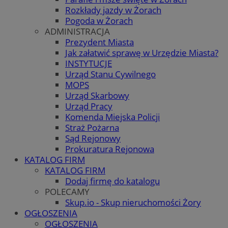
Rozkłady jazdy w Żorach
Pogoda w Żorach
ADMINISTRACJA
Prezydent Miasta
Jak załatwić sprawę w Urzędzie Miasta?
INSTYTUCJE
Urząd Stanu Cywilnego
MOPS
Urząd Skarbowy
Urząd Pracy
Komenda Miejska Policji
Straż Pożarna
Sąd Rejonowy
Prokuratura Rejonowa
KATALOG FIRM
KATALOG FIRM
Dodaj firmę do katalogu
POLECAMY
Skup.io - Skup nieruchomości Żory
OGŁOSZENIA
OGŁOSZENIA