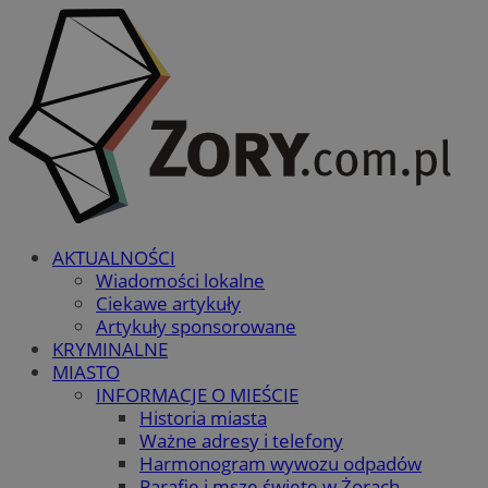
AKTUALNOŚCI
Wiadomości lokalne
Ciekawe artykuły
Artykuły sponsorowane
KRYMINALNE
MIASTO
INFORMACJE O MIEŚCIE
Historia miasta
Ważne adresy i telefony
Harmonogram wywozu odpadów
Parafie i msze święte w Żorach