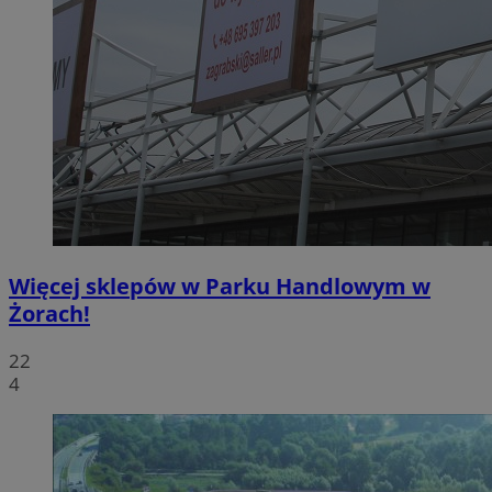
Więcej sklepów w Parku Handlowym w
Żorach!
22
4