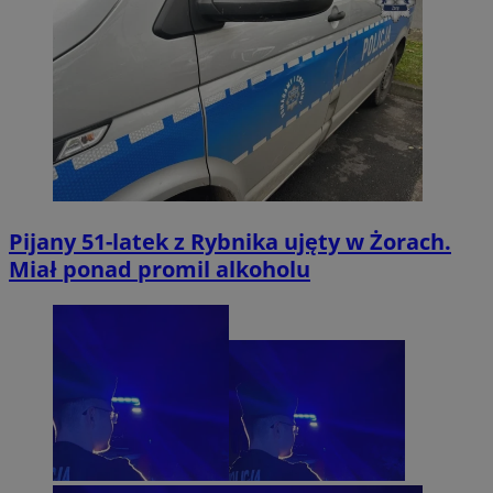
Pijany 51-latek z Rybnika ujęty w Żorach.
Miał ponad promil alkoholu