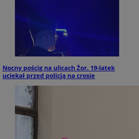
Nocny pościg na ulicach Żor. 19-latek
uciekał przed policją na crosie