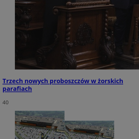
Trzech nowych proboszczów w żorskich
parafiach
40