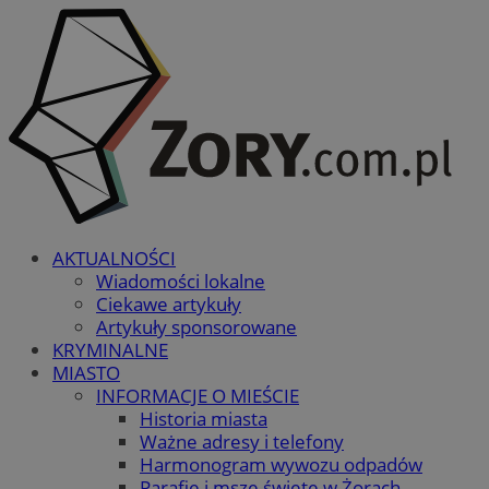
AKTUALNOŚCI
Wiadomości lokalne
Ciekawe artykuły
Artykuły sponsorowane
KRYMINALNE
MIASTO
INFORMACJE O MIEŚCIE
Historia miasta
Ważne adresy i telefony
Harmonogram wywozu odpadów
Parafie i msze święte w Żorach