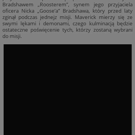
Bradshawem „Roosterem”, synem jego przyjaciela
oficera Nicka „Goose’a” Bradshawa, który przed laty
zginął podczas jednejz misji. Maverick mierzy się ze
swymi lękami i demonami, czego kulminacją będzie
ostateczne poświęcenie tych, którzy zostaną wybrani
do misji.