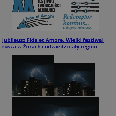
Jubileusz Fide et Amore. Wielki festiwal
rusza w Żorach i odwiedzi cały region