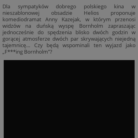
Dla sympatyków dobrego polskiego kina w
nieszablonowej obsadzie Helios proponuje
komediodramat Anny Kazejak, w którym przenosi
widzów na duńską wyspę Bornholm zapraszając
jednocześnie do spędzenia blisko dwóch godzin w
gorącej atmosferze dwóch par skrywających niejedną
tajemnicę… Czy będą wspominali ten wyjazd jako
„F***ing Bornholm”?