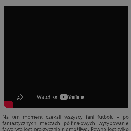
Na ten moment czekali wszyscy fani futbolu – po
fantastycznych meczach półfinałowych wytypowanie
faworyta jest praktycznie niemożliwe. Pewne jest tylko