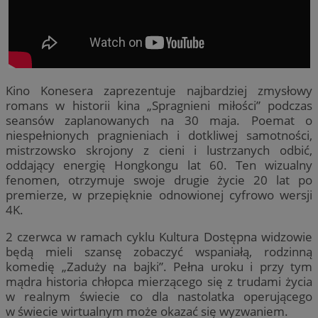
Kino Konesera zaprezentuje najbardziej zmysłowy
romans w historii kina „Spragnieni miłości” podczas
seansów zaplanowanych na 30 maja. Poemat o
niespełnionych pragnieniach i dotkliwej samotności,
mistrzowsko skrojony z cieni i lustrzanych odbić,
oddający energię Hongkongu lat 60. Ten wizualny
fenomen, otrzymuje swoje drugie życie 20 lat po
premierze, w przepięknie odnowionej cyfrowo wersji
4K.
2 czerwca w ramach cyklu Kultura Dostępna widzowie
będą mieli szansę zobaczyć wspaniałą, rodzinną
komedię „Zaduży na bajki”. Pełna uroku i przy tym
mądra historia chłopca mierzącego się z trudami życia
w realnym świecie co dla nastolatka operującego
w świecie wirtualnym może okazać się wyzwaniem.