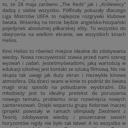
to, że 28 maja zarówno „The Reds” jak i „Królewscy”
dadzą z siebie wszystko. Półfinały pokazały dlaczego
Liga Mistrzów UEFA to najlepsze rozgrywki klubowe
świata. Wisienką na torcie będzie angielsko-hiszpański
pojedynek absolutnej piłkarskiej elity. To wszystko do
obejrzenia na wielkim ekranie, we wszystkich kinach
Helios.
Kino Helios to również miejsce idealne do zdobywania
wiedzy. Nowa rzeczywistość stawia przed nami szereg
wyzwań i zadań. Jesteśmyświadomi, jaką wartością w
edukacji szkolnej jest kontakt ze sztuką filmową. Nic nie
skupia tak uwagi jak duży ekran i niezwykła kinowa
atmosfera. Dla dzieci seans w kinie to podróż do świata
magii oraz sposób na pobudzanie wyobraźni. Dla
młodzieży jest to idealny pretekst do poruszenia
nowego tematu, problemu oraz rozwinięcia nowych
zainteresowań. Dzięki wsparciu grupy Kolorowi Inaczej
(projekt powstały w ramach olimpiady Zwolnieni z
Teorii), zdobywanie wiedzy i poszerzanie swoich
horyzontów nigdy nie było tak łatwe! A to wszystko w