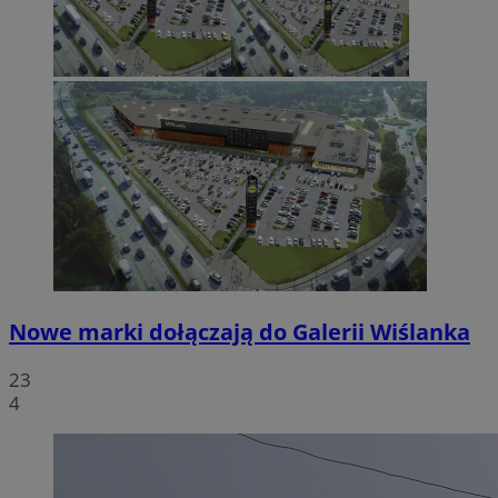
Nowe marki dołączają do Galerii Wiślanka
23
4