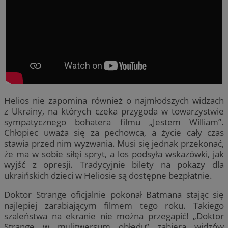
Helios nie zapomina również o najmłodszych widzach
z Ukrainy, na których czeka przygoda w towarzystwie
sympatycznego bohatera filmu „Jestem William”.
Chłopiec uważa się za pechowca, a życie cały czas
stawia przed nim wyzwania. Musi się jednak przekonać,
że ma w sobie siłęi spryt, a los podsyła wskazówki, jak
wyjść z opresji. Tradycyjnie bilety na pokazy dla
ukraińskich dzieci w Heliosie są dostępne bezpłatnie.
Doktor Strange oficjalnie pokonał Batmana stając się
najlepiej zarabiającym filmem tego roku. Takiego
szaleństwa na ekranie nie można przegapić! „Doktor
Strange w mulitwersum obłędu” zabiera widzów