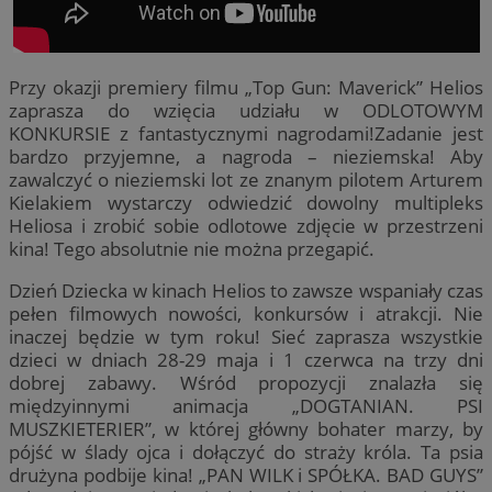
Przy okazji premiery filmu „Top Gun: Maverick” Helios
zaprasza do wzięcia udziału w ODLOTOWYM
KONKURSIE z fantastycznymi nagrodami!Zadanie jest
bardzo przyjemne, a nagroda – nieziemska! Aby
zawalczyć o nieziemski lot ze znanym pilotem Arturem
Kielakiem wystarczy odwiedzić dowolny multipleks
Heliosa i zrobić sobie odlotowe zdjęcie w przestrzeni
kina! Tego absolutnie nie można przegapić.
Dzień Dziecka w kinach Helios to zawsze wspaniały czas
pełen filmowych nowości, konkursów i atrakcji. Nie
inaczej będzie w tym roku! Sieć zaprasza wszystkie
dzieci w dniach 28-29 maja i 1 czerwca na trzy dni
dobrej zabawy. Wśród propozycji znalazła się
międzyinnymi animacja „DOGTANIAN. PSI
MUSZKIETERIER”, w której główny bohater marzy, by
pójść w ślady ojca i dołączyć do straży króla. Ta psia
drużyna podbije kina! „PAN WILK i SPÓŁKA. BAD GUYS”