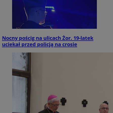
Nocny pościg na ulicach Żor. 19-latek
uciekał przed policją na crosie