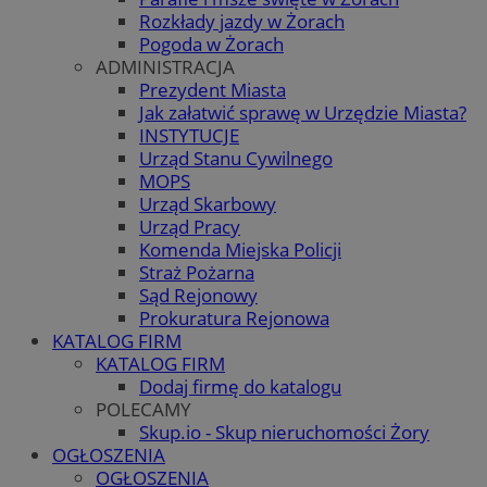
Rozkłady jazdy w Żorach
Pogoda w Żorach
ADMINISTRACJA
Prezydent Miasta
Jak załatwić sprawę w Urzędzie Miasta?
INSTYTUCJE
Urząd Stanu Cywilnego
MOPS
Urząd Skarbowy
Urząd Pracy
Komenda Miejska Policji
Straż Pożarna
Sąd Rejonowy
Prokuratura Rejonowa
KATALOG FIRM
KATALOG FIRM
Dodaj firmę do katalogu
POLECAMY
Skup.io - Skup nieruchomości Żory
OGŁOSZENIA
OGŁOSZENIA