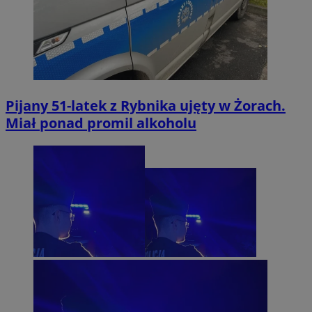
Pijany 51-latek z Rybnika ujęty w Żorach.
Miał ponad promil alkoholu